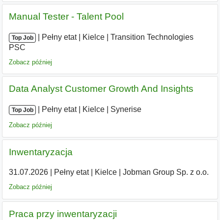
Manual Tester - Talent Pool
|
|
Pełny etat
|
Kielce
|
Transition Technologies
Top Job
PSC
Zobacz później
Data Analyst Customer Growth And Insights
|
|
Pełny etat
|
Kielce
|
Synerise
Top Job
Zobacz później
Inwentaryzacja
31.07.2026
|
Pełny etat
|
Kielce
|
Jobman Group Sp. z o.o.
Zobacz później
Praca przy inwentaryzacji