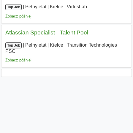
|
|
Pełny etat
|
Kielce
|
VirtusLab
Top Job
Zobacz później
Atlassian Specialist - Talent Pool
|
|
Pełny etat
|
Kielce
|
Transition Technologies
Top Job
PSC
Zobacz później