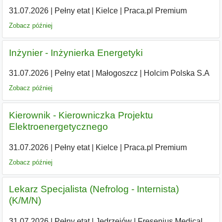
31.07.2026
|
Pełny etat
|
Kielce
|
Praca.pl Premium
Zobacz później
Inżynier - Inżynierka Energetyki
31.07.2026
|
Pełny etat
|
Małogoszcz
|
Holcim Polska S.A
Zobacz później
Kierownik - Kierowniczka Projektu
Elektroenergetycznego
31.07.2026
|
Pełny etat
|
Kielce
|
Praca.pl Premium
Zobacz później
Lekarz Specjalista (Nefrolog - Internista)
(K/M/N)
31.07.2026
|
Pełny etat
|
Jędrzejów
|
Fresenius Medical