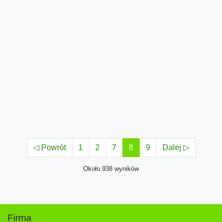
◁ Powrót
1
2
7
8
9
Dalej ▷
Około 938 wyników
Firma