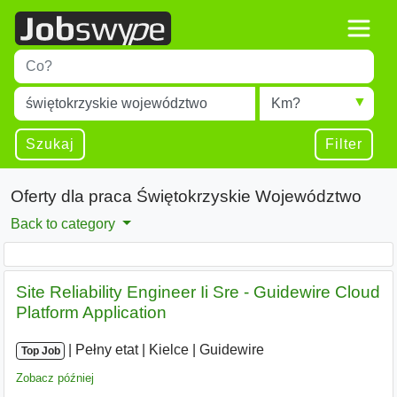
Title
Type 1 or more characters for results.
Miejscowość
Radius
Type 1 or more characters for results.
Szukaj
Filter
Oferty dla praca Świętokrzyskie Województwo
Back to category
Site Reliability Engineer Ii Sre - Guidewire Cloud
Platform Application
|
|
Pełny etat
|
Kielce
|
Guidewire
Top Job
Zobacz później