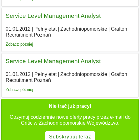
Service Level Management Analyst
01.01.2012
|
Pełny etat
|
Zachodniopomorskie
|
Grafton
Recruitment Poznań
Zobacz później
Service Level Management Analyst
01.01.2012
|
Pełny etat
|
Zachodniopomorskie
|
Grafton
Recruitment Poznań
Zobacz później
Nie trać już pracy!
Otrzymuj codziennie nowe oferty pracy przez e-mail do
Critic w Zachodniopomorskie Województwo.
Subskrybuj teraz