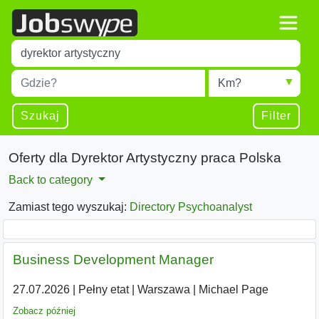
Title
Type 1 or more characters for results.
Miejscowość
Radius
Type 1 or more characters for results.
Szukaj
Filter
Oferty dla Dyrektor Artystyczny praca Polska
Back to category
Zamiast tego wyszukaj:
Directory Psychoanalyst
Business Development Manager
27.07.2026
|
Pełny etat
|
Warszawa
|
Michael Page
Zobacz później