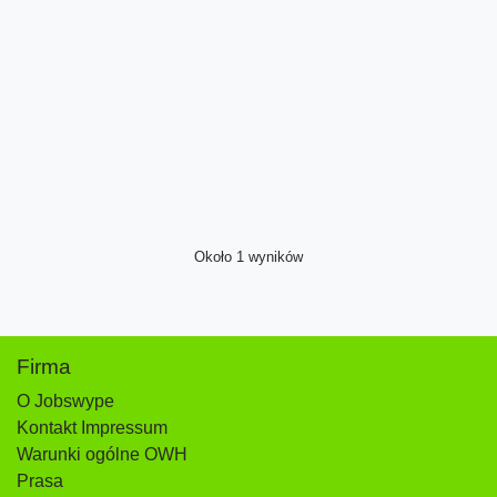
Około 1 wyników
Firma
O Jobswype
Kontakt Impressum
Warunki ogólne OWH
Prasa