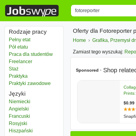
Title
Type 1 or more characters for r
Oferty dla Fotoreporter 
Rodzaje pracy
Pełny etat
Home
Grafika, Przemysł dr
Pół etatu
Zamiast tego wyszukaj:
Repo
Praca dla studentów
Freelancer
Staż
Praktyka
Praktyki zawodowe
Języki
Niemiecki
Angielski
Francuski
Rosyjski
Hiszpański