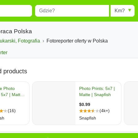
Miejscowość
Radius
esults.
Type 1 or more characters for
results.
praca Polska
ukarski, Fotografia
Fotoreporter oferty w Polska
rter