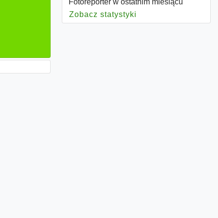
Fotoreporter w ostatnim miesiącu
Zobacz statystyki
dla Fotoreporter