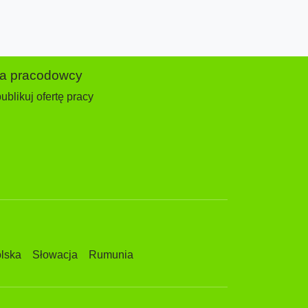
la pracodowcy
ublikuj ofertę pracy
lska
Słowacja
Rumunia