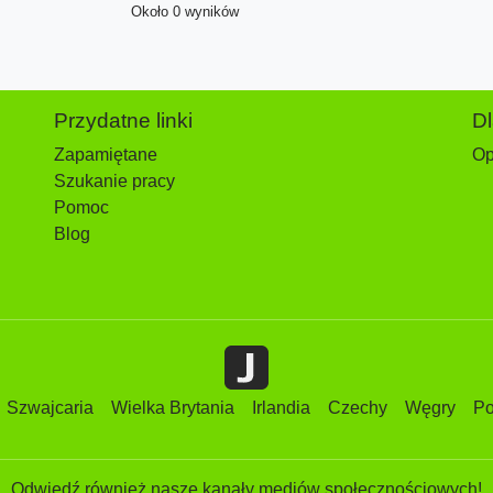
Około 0 wyników
Przydatne linki
D
Zapamiętane
Op
Szukanie pracy
Pomoc
Blog
Szwajcaria
Wielka Brytania
Irlandia
Czechy
Węgry
Po
Odwiedź również nasze kanały mediów społecznościowych!