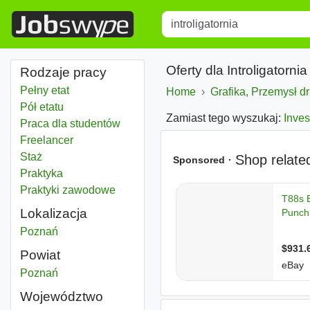
Title
Type 1 or more characters for r
Oferty dla Introligatorni
Rodzaje pracy
Pełny etat
Home
Grafika, Przemysł dr
Pół etatu
Zamiast tego wyszukaj:
Inves
Praca dla studentów
Freelancer
Staż
Praktyka
Praktyki zawodowe
Lokalizacja
Introligatornia
Poznań
Powiat
Introligatornia
Poznań
Powiat
Województwo