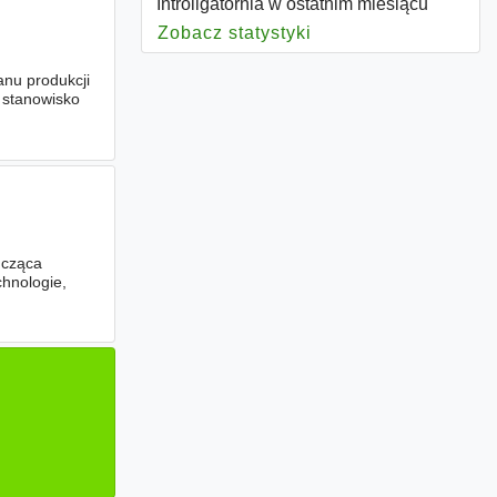
Introligatornia w ostatnim miesiącu
Zobacz statystyki
dla Introligatornia
anu produkcji
 stanowisko
dcząca
chnologie,
.