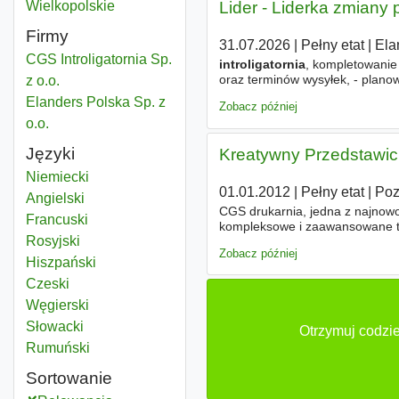
Introligatornia
Wielkopolskie
Województwo
Lider - Liderka zmiany 
Firmy
31.07.2026
|
Pełny etat
|
Ela
CGS Introligatornia Sp.
introligatornia
, kompletowanie 
oraz terminów wysyłek, - plano
z o.o.
miało kogoś, kto potrafi je prz
Elanders Polska Sp. z
Zobacz później
o.o.
Języki
Kreatywny Przedstawic
Niemiecki
01.01.2012
|
Pełny etat
|
Po
Angielski
CGS drukarnia, jedna z najnow
Francuski
kompleksowe i zaawansowane tec
Rosyjski
dzialająca na rynku reklamowy
Zobacz później
Hiszpański
Czeski
Węgierski
Słowacki
Otrzymuj codzie
Rumuński
Sortowanie