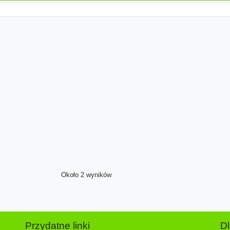
Około 2 wyników
Przydatne linki
D