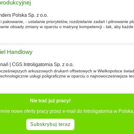
produkcyjnej
nders Polska Sp. z o.o.
i pakowanie, - ustalanie priorytetów, rozdzielanie zadań i pilnowanie pl
wanie obsady zmiany w oparciu o matrycę kompetencji - tak, aby każde
ejąć, - koordynowanie przezbrojeń i uruchomień maszyn
iel Handlowy
znań
|
CGS Introligatornia Sp. z o.o.
ocześniejszych arkuszowych drukarń offsetowych w Wielkopolsce świa
hnologicznie usługi poligraficzne w oparciu o najnowocześniejsze te
m i wydawniczym, poszukuje Kreatywnego i doświadczonego Prze
Nie trać już pracy!
nnie nowe oferty pracy przez e-mail do Introligatornia w Polska
Subskrybuj teraz