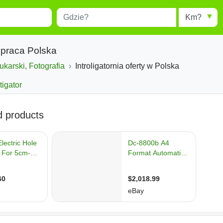
Miejscowość
Radius
esults.
Type 1 or more characters for
results.
a praca Polska
ukarski, Fotografia
Introligatornia oferty w Polska
tigator