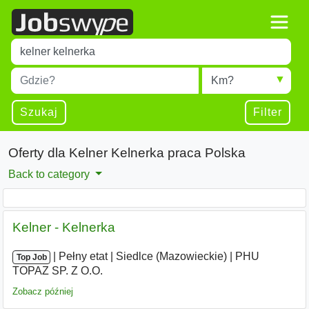
Title
Type 1 or more characters for results.
Miejscowość
Radius
Type 1 or more characters for results.
Szukaj
Filter
Oferty dla Kelner Kelnerka praca Polska
Back to category
Kelner - Kelnerka
|
|
Pełny etat
|
Siedlce (Mazowieckie)
|
PHU
Top Job
TOPAZ SP. Z O.O.
Zobacz później