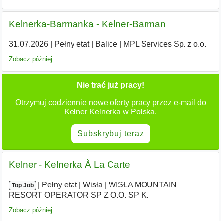
Kelnerka-Barmanka - Kelner-Barman
31.07.2026
|
Pełny etat
|
Balice
|
MPL Services Sp. z o.o.
Zobacz później
Nie trać już pracy!
Otrzymuj codziennie nowe oferty pracy przez e-mail do
Kelner Kelnerka w Polska.
Subskrybuj teraz
Kelner - Kelnerka À La Carte
|
|
Pełny etat
|
Wisła
|
WISŁA MOUNTAIN
Top Job
RESORT OPERATOR SP Z O.O. SP K.
Zobacz później