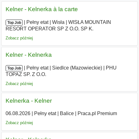
Kelner - Kelnerka à la carte
|
|
Pełny etat
|
Wisła
|
WISŁA MOUNTAIN
Top Job
RESORT OPERATOR SP Z O.O. SP K.
Zobacz później
Kelner - Kelnerka
|
|
Pełny etat
|
Siedlce (Mazowieckie)
|
PHU
Top Job
TOPAZ SP. Z O.O.
Zobacz później
Kelnerka - Kelner
06.08.2026
|
Pełny etat
|
Balice
|
Praca.pl Premium
Zobacz później