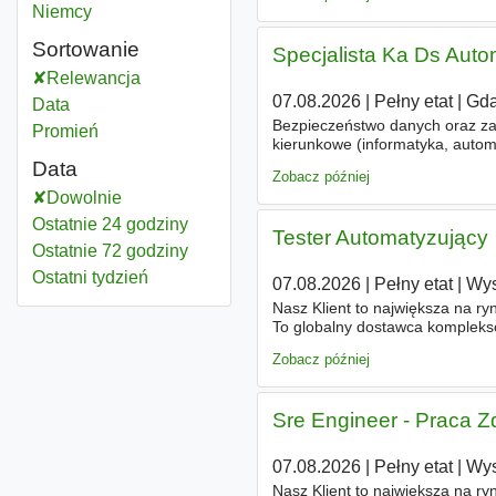
Kierownik działu kadr i płac
Niemcy
Sortowanie
Specjalista Ka Ds Aut
Relewancja
07.08.2026
|
Pełny etat
|
Gda
Data
Bezpieczeństwo danych oraz za
Promień
kierunkowe (informatyka, auto
Znajomość systemu Enova365 
Data
Zobacz później
Doświadczenie
Dowolnie
Ostatnie 24 godziny
Tester Automatyzujący
Ostatnie 72 godziny
Ostatni tydzień
07.08.2026
|
Pełny etat
|
Wys
Nasz Klient to największa na ry
To globalny dostawca kompleks
talentami, czas pracy, podatki i
Zobacz później
Sre Engineer - Praca Z
07.08.2026
|
Pełny etat
|
Wys
Nasz Klient to największa na ry