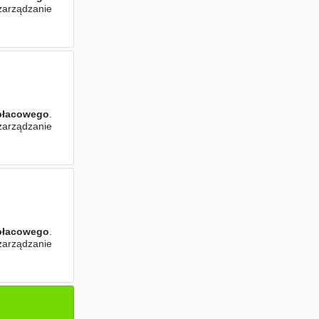
 zarządzanie
płacowego
.
 zarządzanie
płacowego
.
 zarządzanie