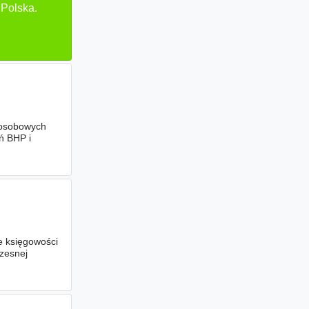
 Polska.
 osobowych
ń BHP i
e księgowości
czesnej