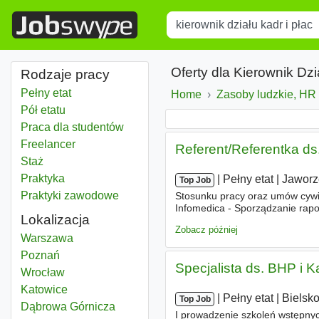
Title
Type 1 or more characters for r
Oferty dla Kierownik Dzi
Rodzaje pracy
Pełny etat
Home
Zasoby ludzkie, HR
Pół etatu
Praca dla studentów
Freelancer
Referent/Referentka ds.
Staż
Praktyka
|
|
Pełny etat
|
Jaworz
Top Job
Praktyki zawodowe
Stosunku pracy oraz umów cywi
Infomedica - Sporządzanie rap
Lokalizacja
i zwolnień lekarskich, - Monit
Zobacz później
Kierownik działu kadr i płac
Warszawa
Kierownik działu kadr i płac
Poznań
Specjalista ds. BHP i K
Kierownik działu kadr i płac
Wrocław
Kierownik działu kadr i płac
Katowice
|
|
Pełny etat
|
Bielsko
Top Job
Kierownik działu kadr i płac
Dąbrowa Górnicza
I prowadzenie szkoleń wstępnych