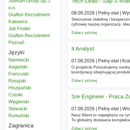
Tech Lead - Sap S 4h
Jobman Group Sp. z
o.o.
08.08.2026
|
Pełny etat
|
Wys
Grafton Recruitment
Stworzenie stabilnej i bezpiecz
Katowice
cyfrowej naszej organizacji. Id
Job Finder
oraz umiejętność pracy w regu
Zobacz później
Grafton Recruitment
Poznań
It Analyst
Języki
Niemiecki
07.08.2026
|
Pełny etat
|
Kra
Angielski
O projekcie Poszukujemy osoby n
koordynacji obejmującej produk
Francuski
płacowe
i inne obejmujące szer
Rosyjski
Zobacz później
Hiszpański
Czeski
Sre Engineer - Praca Z
Węgierski
07.08.2026
|
Pełny etat
|
Wro
Słowacki
Nasz Klient to największa na ry
Rumuński
To globalny dostawca kompleks
talentami, czas pracy, podatki i
Zagranica
Zobacz później