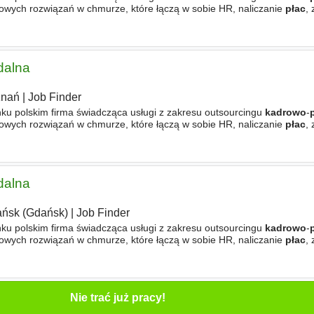
owych rozwiązań w chmurze, które łączą w sobie HR, naliczanie
płac
,
 benefity. Są również liderem w zakresie usług
dalna
znań
|
Job Finder
nku polskim firma świadcząca usługi z zakresu outsourcingu
kadrowo
-
owych rozwiązań w chmurze, które łączą w sobie HR, naliczanie
płac
,
 benefity. Są również liderem w zakresie usług
dalna
ńsk (Gdańsk)
|
Job Finder
nku polskim firma świadcząca usługi z zakresu outsourcingu
kadrowo
-
owych rozwiązań w chmurze, które łączą w sobie HR, naliczanie
płac
,
 benefity. Są również liderem w zakresie usług
Nie trać już pracy!