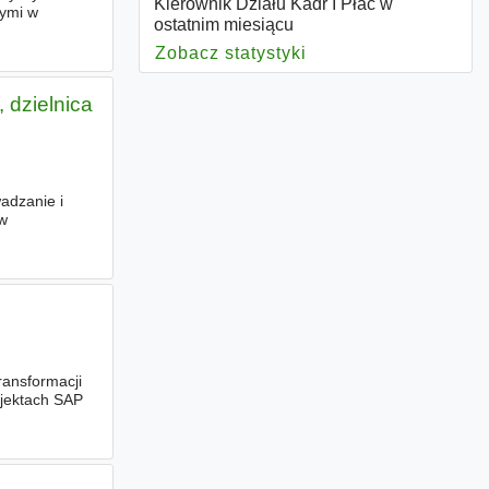
Kierownik Działu Kadr I Płac w
nymi w
ostatnim miesiącu
Zobacz statystyki
dla Kierownik Działu
 dzielnica
adzanie i
w
ządzanie
transformacji
ojektach SAP