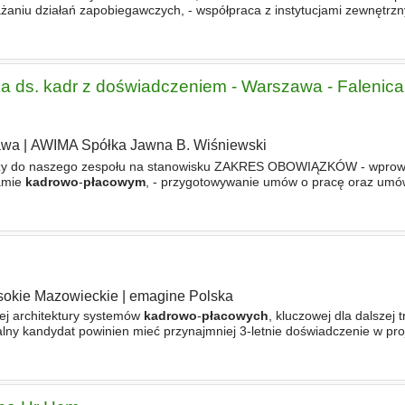
aniu działań zapobiegawczych, - współpraca z instytucjami zewnętrz
ie
działu kadr
w bieżących procesach administracyjno-
kadrowych
tka ds. kadr z doświadczeniem - Warszawa - Falenica,
awa
|
AWIMA Spółka Jawna B. Wiśniewski
czy do naszego zespołu na stanowisku ZAKRES OBOWIĄZKÓW - wprow
amie
kadrowo
-
płacowym
, - przygotowywanie umów o pracę oraz umó
artotek pracowniczych i kompletowanie dokumentacji
kadrowej
, - spor
okie Mazowieckie
|
emagine Polska
nej architektury systemów
kadrowo
-
płacowych
, kluczowej dla dalszej 
ealny kandydat powinien mieć przynajmniej 3-letnie doświadczenie w pr
lowanym środowisku. Zakres obowiązków