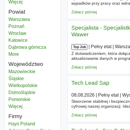
Więcej
miast
wypadków przy pracy oraz wdraż
zakresie BHP i PPOŻ, - wsparc
Powiat
Zobacz później
Kierownik działu kadr i płac
Warszawa
Powiat
Kierownik działu kadr i płac
Poznań
Powiat
Specjalista - Specjalis
Kierownik działu kadr i płac
Wrocław
Powiat
Wawer
Kierownik działu kadr i płac
Katowice
Powiat
|
|
Pełny etat
|
Warsz
Kierownik działu kadr i płac
Dąbrowa górnicza
Powiat
Top Job
Z doświadczeniem, która dołą
More
districts
aktualizowanie danych w progr
Województwo
cywilnoprawnych, - tworzenie k
Zobacz później
aneksów
Kierownik działu kadr i płac
Mazowieckie
Województwo
Kierownik działu kadr i płac
Śląskie
Województwo
Tech Lead Sap
Kierownik działu kadr i płac
Wielkopolskie
Województwo
Kierownik działu kadr i płac
Dolnośląskie
Województwo
08.08.2026
|
Pełny etat
|
Wys
Kierownik działu kadr i płac
Pomorskie
Województwo
Stworzenie stabilnej i bezpiecz
Więcej
województwo
cyfrowej naszej organizacji. Id
oraz umiejętność pracy w regu
Zobacz później
Firmy
Hays Poland