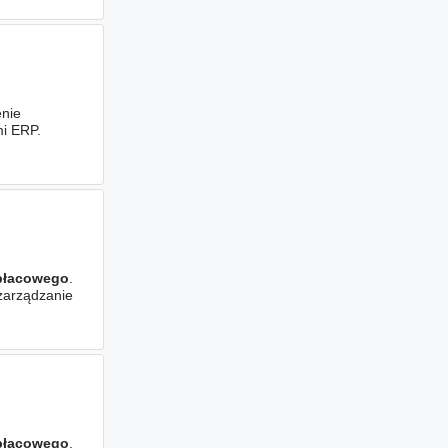
enie
mi ERP.
płacowego
.
 zarządzanie
płacowego
.