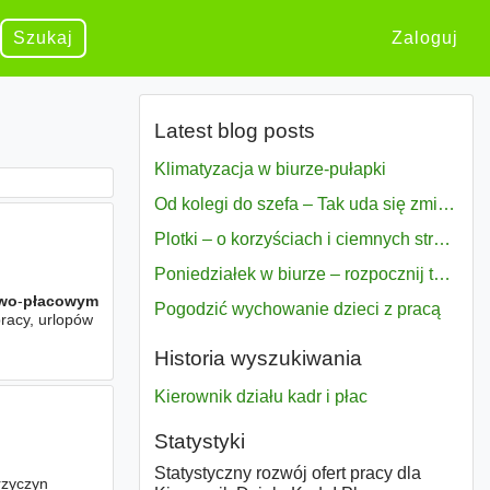
Szukaj
Zaloguj
Latest blog posts
Klimatyzacja w biurze-pułapki
Od kolegi do szefa – Tak uda się zmiana bezproblemowo
Plotki – o korzyściach i ciemnych stronach
Poniedziałek w biurze – rozpocznij tydzień w pełni zmotywowany
wo
-
płacowym
Pogodzić wychowanie dzieci z pracą
racy, urlopów
Historia wyszukiwania
Kierownik działu kadr i płac
Statystyki
Statystyczny rozwój ofert pracy dla
rzyczyn