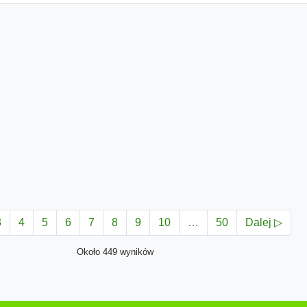
3
4
5
6
7
8
9
10
…
50
Dalej ▷
Około 449 wyników