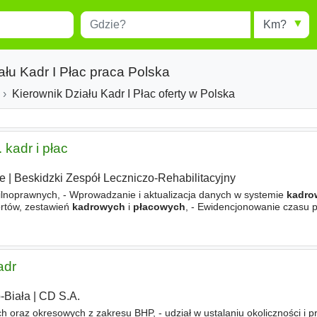
Miejscowość
Radius
esults.
Type 1 or more characters for
results.
ału Kadr I Płac praca Polska
Kierownik Działu Kadr I Płac oferty w Polska
 kadr i płac
e
|
Beskidzki Zespół Leczniczo-Rehabilitacyjny
lnoprawnych, - Wprowadzanie i aktualizacja danych w systemie
kadro
ortów, zestawień
kadrowych
i
płacowych
, - Ewidencjonowanie czasu p
orowanie ważności orzeczeń lekarskich oraz innych dokumentów
adr
-Biała
|
CD S.A.
 oraz okresowych z zakresu BHP, - udział w ustalaniu okoliczności i p