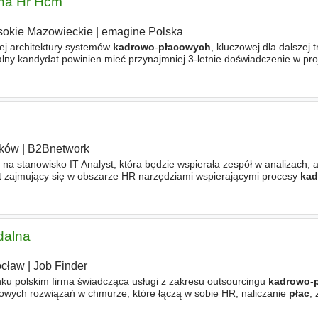
ana Hr Hcm
okie Mazowieckie
|
emagine Polska
nej architektury systemów
kadrowo
-
płacowych
, kluczowej dla dalszej 
ealny kandydat powinien mieć przynajmniej 3-letnie doświadczenie w pr
lowanym środowisku. Zakres obowiązków
ków
|
B2Bnetwork
a stanowisko IT Analyst, która będzie wspierała zespół w analizach, a
t zajmujący się w obszarze HR narzędziami wspierającymi procesy
ka
eg aplikacji głównie dostarczanych przez dostawców. Zespół
dalna
cław
|
Job Finder
nku polskim firma świadcząca usługi z zakresu outsourcingu
kadrowo
-
owych rozwiązań w chmurze, które łączą w sobie HR, naliczanie
płac
,
 benefity. Są również liderem w zakresie usług