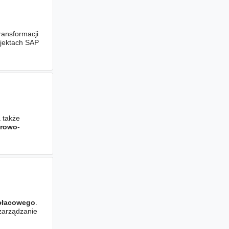
transformacji
ojektach SAP
 także
drowo
-
płacowego
.
 zarządzanie