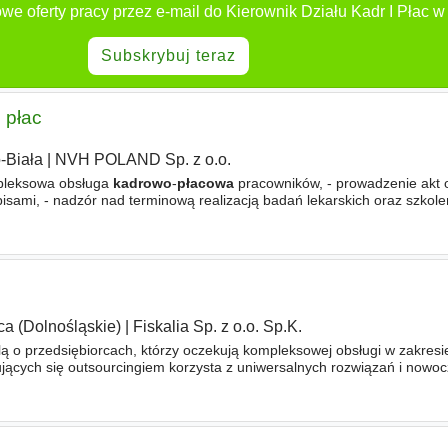
we oferty pracy przez e-mail do Kierownik Działu Kadr I Płac w
Subskrybuj teraz
i płac
-Biała
|
NVH POLAND Sp. z o.o.
eksowa obsługa
kadrowo
-
płacowa
pracowników, - prowadzenie akt
isami, - nadzór nad terminową realizacją badań lekarskich oraz szkole
cji PIT, ZUS, PFRON oraz raportów GUS - wystawianie zaświadczeń
ca (Dolnośląskie)
|
Fiskalia Sp. z o.o. Sp.K.
lą o przedsiębiorcach, którzy oczekują kompleksowej obsługi w zakresi
ujących się outsourcingiem korzysta z uniwersalnych rozwiązań i nowo
dnie zaplecze biurowe to nie wszystko. Istotne