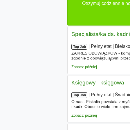
Otrzymuj codziennie no
Specjalista/ka ds. kadr 
|
|
Pełny etat
|
Bielsko
Top Job
ZAKRES OBOWIĄZKÓW - kompl
zgodnie z obowiązującymi przep
innych, - sporządzanie deklara
Zobacz później
Księgowy - księgowa
|
|
Pełny etat
|
Świdni
Top Job
O nas - Fiskalia powstała z myś
i
kadr
. Obecnie wiele firm zajm
metodyki pracy. Jednak odpowie
Zobacz później