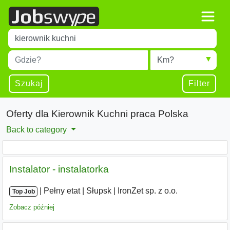
Title
Type 1 or more characters for results.
Miejscowość
Radius
Type 1 or more characters for results.
Szukaj
Filter
Oferty dla Kierownik Kuchni praca Polska
Back to category
Instalator - instalatorka
|
|
Pełny etat
|
Słupsk
|
IronZet sp. z o.o.
Top Job
Zobacz później