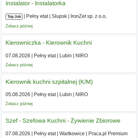
Instalator - Instalatorka
|
|
Pełny etat
|
Słupsk
|
IronZet sp. z o.o.
Top Job
Zobacz później
Kierowniczka - Kierownik Kuchni
07.08.2026
|
Pełny etat
|
Lubin
|
NIRO
Zobacz później
Kierownik kuchni szpitalnej (K/M)
05.08.2026
|
Pełny etat
|
Lubin
|
NIRO
Zobacz później
Szef - Szefowa Kuchni - Żywienie Zbiorowe
07.08.2026
|
Pełny etat
|
Wartkowice
|
Praca.pl Premium