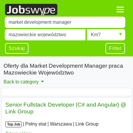
Title
Type 1 or more characters for results.
Miejscowość
Radius
Type 1 or more characters for results.
Szukaj
Filter
Oferty dla Market Development Manager praca
Mazowieckie Województwo
Back to category
Senior Fullstack Developer (C# and Angular) @
Link Group
|
|
Pełny etat
|
Warszawa
|
Link Group
Top Job