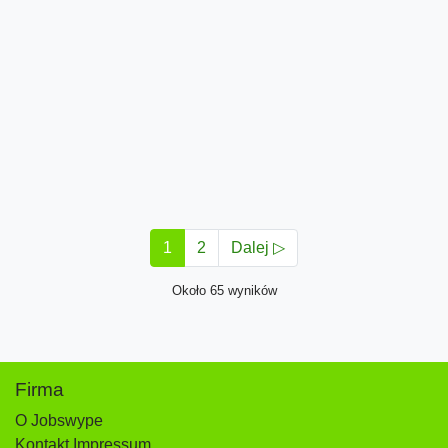
1
2
Dalej ▷
Około 65 wyników
Firma
O Jobswype
Kontakt Impressum