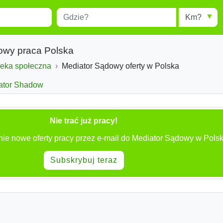
Miejscowość
Radius
esults.
Type 1 or more characters for
results.
dowy praca Polska
ieka społeczna
Mediator Sądowy oferty w Polska
ator Shadow
Nie trać już pracy!
nie nowe oferty pracy przez e-mail do Mediator Sądowy w Polsk
Subskrybuj teraz