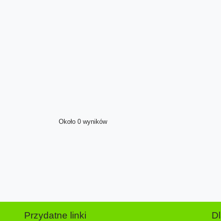
Około 0 wyników
Przydatne linki
D