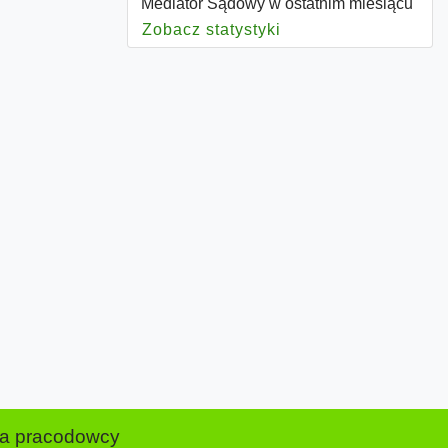
Mediator Sądowy w ostatnim miesiącu
Zobacz statystyki
dla Mediator Sądow
la pracodowcy