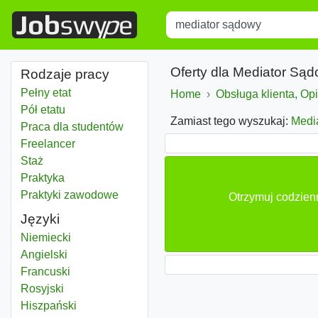
Title
Type 1 or more characters for r
Oferty dla Mediator Są
Rodzaje pracy
Pełny etat
Home
Obsługa klienta, Op
Pół etatu
Zamiast tego wyszukaj:
Medi
Praca dla studentów
Freelancer
Staż
Praktyka
Praktyki zawodowe
Otrzymuj codzien
Języki
Niemiecki
Angielski
Francuski
Rosyjski
Hiszpański