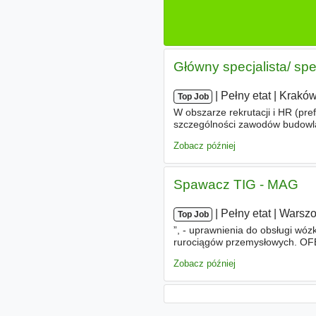
Główny specjalista/ spe
|
|
Pełny etat
|
Krakó
Top Job
W obszarze rekrutacji i HR (pre
szczególności zawodów budowlany
kadrą techniczną, - znajomość
Zobacz później
Spawacz TIG - MAG
|
|
Pełny etat
|
Warszo
Top Job
”, - uprawnienia do obsługi wó
rurociągów przemysłowych. OFE
zmianę, - atrakcyjne wynagrodz
Zobacz później