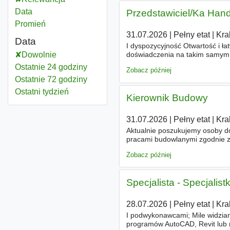
Data
Przedstawiciel/Ka Hand
Promień
31.07.2026
|
Pełny etat
|
Kra
Data
I dyspozycyjność Otwartość i 
Dowolnie
doświadczenia na takim samym
Wyjazdy integracyjne i imprez
Ostatnie 24 godziny
Zobacz później
Ostatnie 72 godziny
Ostatni tydzień
Kierownik Budowy
31.07.2026
|
Pełny etat
|
Kra
Aktualnie poszukujemy osob
pracami budowlanymi zgodnie 
planowanie robót zgodnie z h
Zobacz później
Specjalista - Specjalis
28.07.2026
|
Pełny etat
|
Kra
I podwykonawcami; Mile widzia
programów AutoCAD, Revit lub 