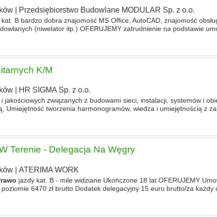
ków
|
Przedsiębiorstwo Budowlane MODULAR Sp. z o.o.
 kat. B bardzo dobra znajomość MS Office, AutoCAD, znajomość obsłu
owlanych (niwelator itp.) OFERUJEMY zatrudnienie na podstawie um
 ukierunkowane na długofalową współpracę, możliwość ciągłego rozwoj
nitarnych K/M
ków
|
HR SIGMA Sp. z o.o.
i jakościowych związanych z budowami sieci, instalacji, systemów i ob
ą, Umiejętność tworzenia harmonogramów, wiedza i umiejętnością z za
zdy kat. B, Znajomość programów MS OFFICE, AUTOCAD, Znajomoś
 W Terenie - Delegacja Na Węgry
ków
|
ATERIMA WORK
Prawo
jazdy kat. B - mile widziane Ukończone 18 lat OFERUJEMY Umo
ziomie 6470 zł brutto Dodatek delegacyjny 15 euro brutto/za każdy 
filaktyczny oraz wodę Pełne ubranie robocze Premia uznaniowa