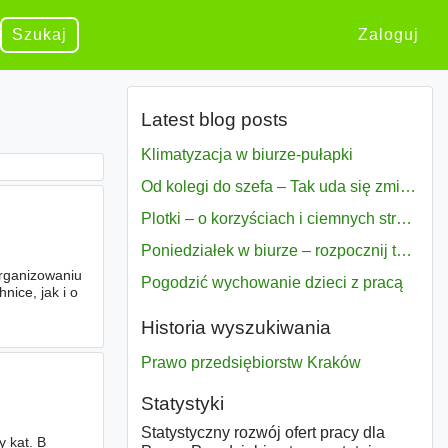
Szukaj
Zaloguj
Latest blog posts
Klimatyzacja w biurze-pułapki
Od kolegi do szefa – Tak uda się zmiana bezproblemowo
Plotki – o korzyściach i ciemnych stronach
Poniedziałek w biurze – rozpocznij tydzień w pełni zmotywowany
rganizowaniu
Pogodzić wychowanie dzieci z pracą
nice, jak i o
Historia wyszukiwania
Prawo przedsiębiorstw Kraków
Statystyki
Statystyczny rozwój ofert pracy dla
y kat. B