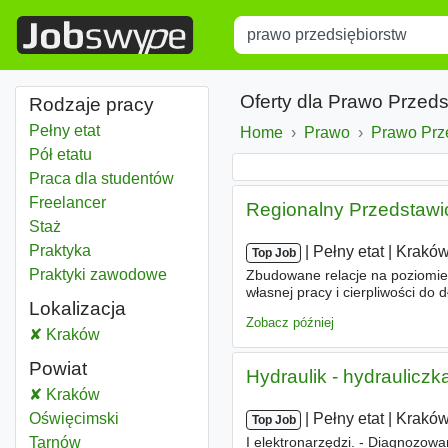
Title
Type 1 or more characters for r
Oferty dla Prawo Przed
Rodzaje pracy
Pełny etat
Home
Prawo
Prawo Prz
Pół etatu
Praca dla studentów
Freelancer
Regionalny Przedstawic
Staż
Praktyka
|
|
Pełny etat
|
Krakó
Top Job
Praktyki zawodowe
Zbudowane relacje na poziomie
własnej pracy i cierpliwości do
Lokalizacja
bezpieczeństwie mieszkańców -
Zobacz później
Prawo przedsiębiorstw
Kraków
Powiat
Hydraulik - hydrauliczk
Prawo przedsiębiorstw
Kraków
Powiat
Prawo przedsiębiorstw
Oświęcimski
Powiat
|
|
Pełny etat
|
Krakó
Top Job
Prawo przedsiębiorstw
Tarnów
Powiat
I elektronarzędzi. - Diagnozo