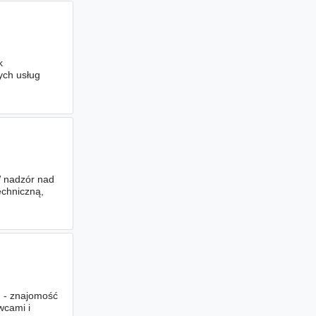
k
ych usług
 nadzór nad
echniczną,
em
; - znajomość
wcami i