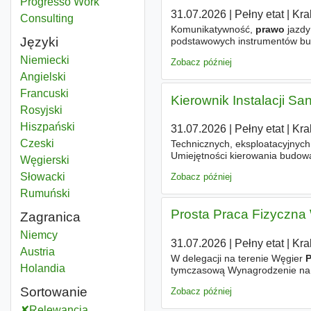
Progresso Work
31.07.2026
|
Pełny etat
|
Kra
Consulting
Komunikatywność,
prawo
jazdy
Języki
podstawowych instrumentów bud
stabilne warunki zatrudnienia
Niemiecki
Zobacz później
Angielski
Francuski
Kierownik Instalacji Sa
Rosyjski
Hiszpański
31.07.2026
|
Pełny etat
|
Kra
Czeski
Technicznych, eksploatacyjnych 
Umiejętności kierowania budow
Węgierski
kierowania projektem,
Prawo
ja
Słowacki
Zobacz później
Rumuński
Prosta Praca Fizyczna
Zagranica
Prawo przedsiębiorstw
Niemcy
31.07.2026
|
Pełny etat
|
Kra
Prawo przedsiębiorstw
Austria
W delegacji na terenie Węgier
Prawo przedsiębiorstw
Holandia
tymczasową Wynagrodzenie na po
Każdego dnia pracy posiłek pro
Sortowanie
Zobacz później
Relewancja