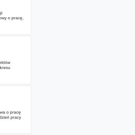
gi
owy o pracę,
u zawodowego
iektów
kresu
ć
praw
wa o pracę
dzień pracy