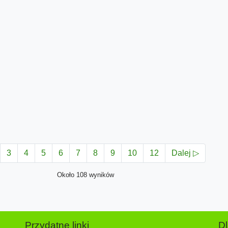
3
4
5
6
7
8
9
10
12
Dalej ▷
Około 108 wyników
Przydatne linki
D