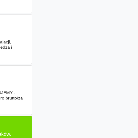
Ciekawą
lacji,
edza i
ICE
RUJEMY -
o brutto/za
aków.