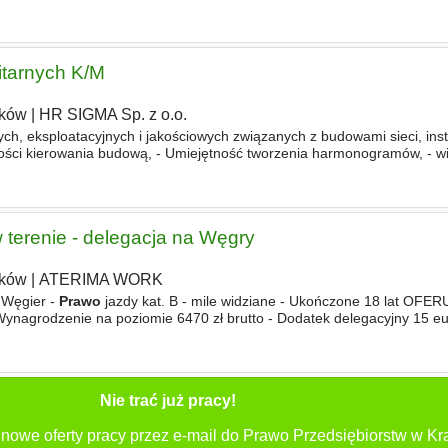
dur odbiorowych oraz przepisów
prawa
budowlanego. OFERUJEMY - 
nitarnych K/M
ków
|
HR SIGMA Sp. z o.o.
, eksploatacyjnych i jakościowych związanych z budowami sieci, insta
ości kierowania budową, - Umiejętność tworzenia harmonogramów, - wi
ania projektem, -
Prawo
jazdy kat. B, - Znajomość programów MS OFF
 terenie - delegacja na Węgry
ków
|
ATERIMA WORK
e Węgier -
Prawo
jazdy kat. B - mile widziane - Ukończone 18 lat OFE
nagrodzenie na poziomie 6470 zł brutto - Dodatek delegacyjny 15 eur
a pracy posiłek profilaktyczny oraz wodę - Pełne ubranie
Nie trać już pracy!
 nowe oferty pracy przez e-mail do Prawo Przedsiębiorstw w Kr