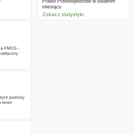
Prawo Przedsiębiorstw w ostatnim
miesiącu
Zobacz statystyki
dla Prawo Przedsięb
nża FMCG -
nalityczny
stych podróży
a teren