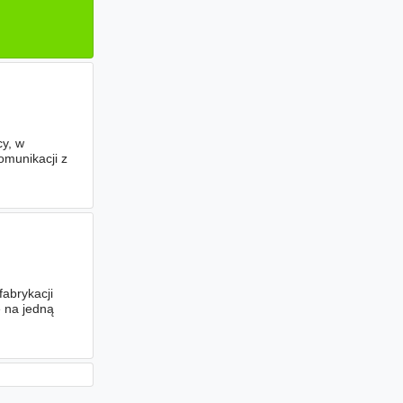
cy, w
omunikacji z
fabrykacji
 na jedną