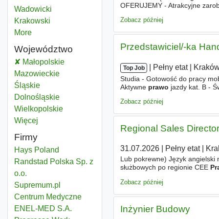
OFERUJEMY - Atrakcyjne zarobk
Prawo przedsiębiorstw
Wadowicki
Powiat
Zobacz później
Prawo przedsiębiorstw
Krakowski
Powiat
More
districts
Przedstawiciel/-ka Han
Województwo
Prawo przedsiębiorstw
Małopolskie
Województwo
|
|
Pełny etat
|
Krakó
Top Job
Prawo przedsiębiorstw
Mazowieckie
Województwo
Studia - Gotowość do pracy mo
Prawo przedsiębiorstw
Śląskie
Województwo
Aktywne
prawo
jazdy kat. B - Ś
umysł oraz chęć budowania swo
Prawo przedsiębiorstw
Dolnośląskie
Województwo
Zobacz później
Prawo przedsiębiorstw
Wielkopolskie
Województwo
Więcej
województwo
Regional Sales Directo
Firmy
31.07.2026
|
Pełny etat
|
Kra
Hays Poland
Lub pokrewne) Język angielski
Randstad Polska Sp. z
służbowych po regionie CEE
Pr
o.o.
południa Polski (otwierająca 
Zobacz później
Supremum.pl
Centrum Medyczne
Inżynier Budowy
ENEL-MED S.A.