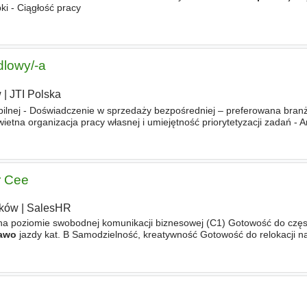
i - Ciągłość pracy
dlowy/-a
w
|
JTI Polska
bilnej - Doświadczenie w sprzedaży bezpośredniej – preferowana bra
wietna organizacja pracy własnej i umiejętność priorytetyzacji zadań - A
jego doświadczenia w sprzedaży - Otwartość
r Cee
ków
|
SalesHR
 na poziomie swobodnej komunikacji biznesowej (C1) Gotowość do czę
awo
jazdy kat. B Samodzielność, kreatywność Gotowość do relokacji n
się centrala firmy) OFERUJEMY Wynagrodzenie podstawowe 40 000 - 42