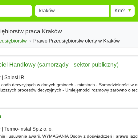
Miejscowość
Radius
esults.
Type 1 or more characters for
results.
siębiorstw praca Kraków
edsiębiorstw
Prawo Przedsiębiorstw oferty w Kraków
iel Handlowy (samorządy - sektor publiczny)
w
|
SalesHR
 osób decyzyjnych w danych gminach - miastach - Samodzielności w o
 dłuższych procesów decyzyjnych - Umiejętności rozmowy zarówno o tech
 nasz produkt sprzedaje się argumentem, nie ceną -
Prawa
a
w
|
Termo-Instal Sp.z o. o.
wanie i usuwanie awarii. WYMAGANIA Osoby z doświadczeń i
prawo
jazd