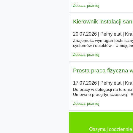
dostawcami; - znajomość proce
Zobacz później
Kierownik instalacji sa
20.07.2026
|
Pełny etat
|
Kra
Znajomość wymagań technicznych
systemów i obiektów - Umiejętn
umiejętnością z zakresu kierow
Zobacz później
Prosta praca fizyczna w
17.07.2026
|
Pełny etat
|
Kra
Do pracy w delegacji na tereni
Umowa o pracę tymczasową - Wy
każdy dzień pracy - Każdego dni
Zobacz później
Otrzymuj codziennie