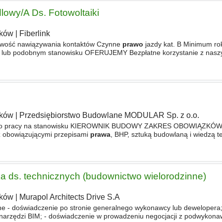
lowy/A Ds. Fotowoltaiki
ków
|
Fiberlink
łatwość nawiązywania kontaktów Czynne
prawo
jazdy kat. B Minimum ro
 lub podobnym stanowisku OFERUJEMY Bezpłatne korzystanie z nasz
y firmowe Pakiet medyczny LUXMED Dostęp do platformy językowej
ków
|
Przedsiębiorstwo Budowlane MODULAR Sp. z o.o.
y do pracy na stanowisku KIEROWNIK BUDOWY ZAKRES OBOWIĄZKÓW
z obowiązującymi przepisami
prawa
, BHP, sztuką budowlaną i wiedzą t
armonogramem, prowadzenie dokumentacji budowlanej zgodnie z
praw
tka ds. technicznych (budownictwo wielorodzinne)
ków
|
Murapol Architects Drive S.A
ne - doświadczenie po stronie generalnego wykonawcy lub dewelopera
narzędzi BIM; - doświadczenie w prowadzeniu negocjacji z podwykona