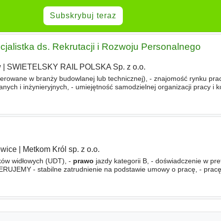
Subskrybuj teraz
cjalistka ds. Rekrutacji i Rozwoju Personalnego
w
|
SWIETELSKY RAIL POLSKA Sp. z o.o.
ferowane w branży budowlanej lub technicznej), - znajomość rynku pra
ch i inżynieryjnych, - umiejętność samodzielnej organizacji pracy i k
 przepisów
prawa
pracy, - obsługa narzędzi rekrutacyjnych
wice
|
Metkom Król sp. z o.o.
zków widłowych (UDT), -
prawo
jazdy kategorii B, - doświadczenie w pre
RUJEMY - stabilne zatrudnienie na podstawie umowy o pracę, - pracę
enie uzależnione od doświadczenia i umiejętności, - możliwość