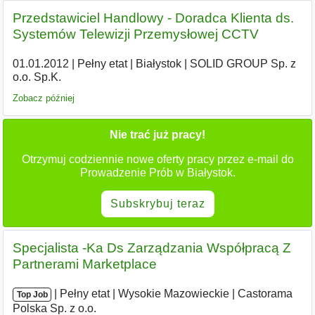
Przedstawiciel Handlowy - Doradca Klienta ds.
Systemów Telewizji Przemysłowej CCTV
01.01.2012
|
Pełny etat
|
Białystok
|
SOLID GROUP Sp. z
o.o. Sp.K.
Zobacz później
Nie trać już pracy!
Otrzymuj codziennie nowe oferty pracy przez e-mail do
Prowadzenie Prób w Białystok.
Subskrybuj teraz
Specjalista -Ka Ds Zarządzania Współpracą Z
Partnerami Marketplace
|
|
Pełny etat
|
Wysokie Mazowieckie
|
Castorama
Top Job
Polska Sp. z o.o.