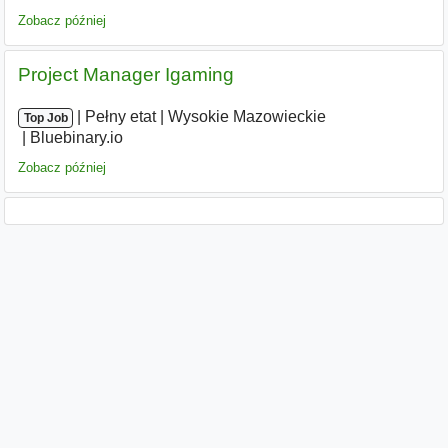
Zobacz później
Project Manager Igaming
|
|
Pełny etat
|
Wysokie Mazowieckie
|
Top Job
Bluebinary.io
Zobacz później