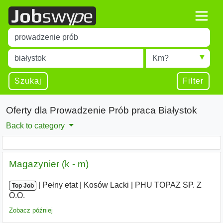
Title
Type 1 or more characters for results.
Miejscowość
Radius
Type 1 or more characters for results.
Szukaj
Filter
Oferty dla Prowadzenie Prób praca Białystok
Back to category
Magazynier (k - m)
|
|
Pełny etat
|
Kosów Lacki
|
PHU TOPAZ SP. Z
Top Job
O.O.
Zobacz później