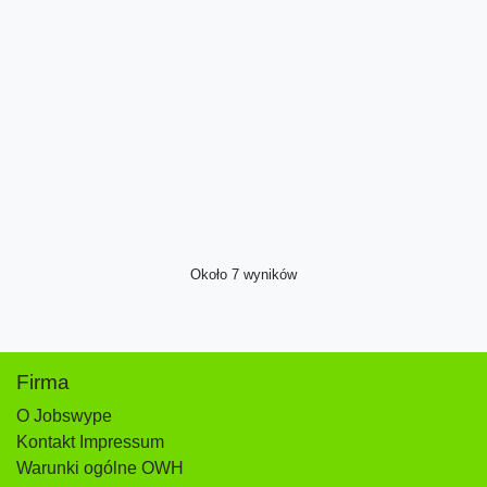
Około 7 wyników
Firma
O Jobswype
Kontakt Impressum
Warunki ogólne OWH