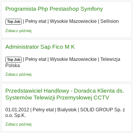
Programista Php Prestashop Symfony
|
|
Pełny etat
|
Wysokie Mazowieckie
|
Sellision
Top Job
Zobacz później
Administrator Sap Fico M K
|
|
Pełny etat
|
Wysokie Mazowieckie
|
Telewizja
Top Job
Polska
Zobacz później
Przedstawiciel Handlowy - Doradca Klienta ds.
Systemów Telewizji Przemysłowej CCTV
01.01.2012
|
Pełny etat
|
Białystok
|
SOLID GROUP Sp. z
o.o. Sp.K.
Zobacz później