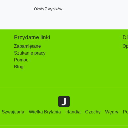
Około 7 wyników
Przydatne linki
D
Zapamiętane
Op
Szukanie pracy
Pomoc
Blog
Szwajcaria
Wielka Brytania
Irlandia
Czechy
Węgry
Po