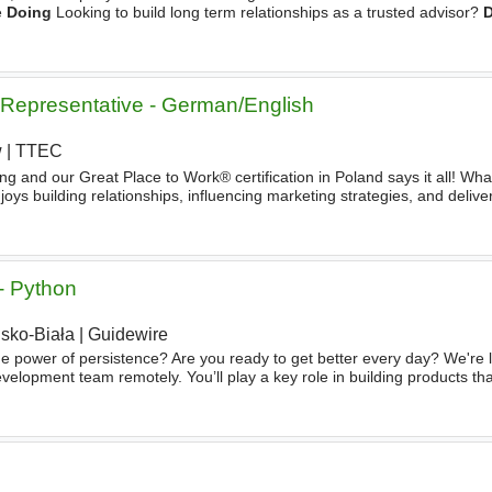
e
Doing
Looking to build long term relationships as a trusted advisor?
unities over the long term? You'll deliver
 Representative - German/English
w
|
TTEC
 and our Great Place to Work® certification in Poland says it all! Wha
oys building relationships, influencing marketing strategies, and delive
 Marketing Sales Representative - German/English, you
- Python
lsko-Biała
|
Guidewire
 power of persistence? Are you ready to get better every day? We're l
evelopment team remotely. You’ll play a key role in building products th
ewire customers worldwide. Working