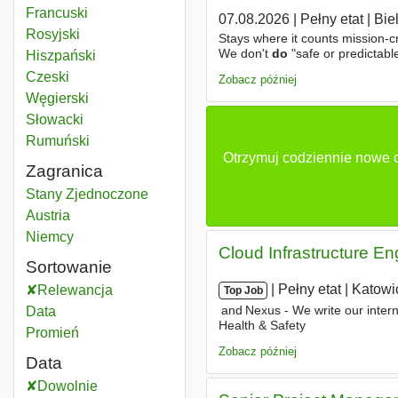
Francuski
07.08.2026
|
Pełny etat
|
Bie
Rosyjski
Stays where it counts mission-cr
We don't
do
"safe or predictable
Hiszpański
Role Overview As a Backend Engi
Czeski
Zobacz później
Węgierski
Słowacki
Rumuński
Otrzymuj codziennie nowe o
Zagranica
Przygotowywanie do produkcji
Stany Zjednoczone
Przygotowywanie do produkcji
Austria
Przygotowywanie do produkcji
Niemcy
Cloud Infrastructure En
Sortowanie
|
|
Pełny etat
|
Katowi
Relewancja
Top Job
and Nexus - We write our intern
Data
Health & Safety
Promień
Zobacz później
Data
Dowolnie