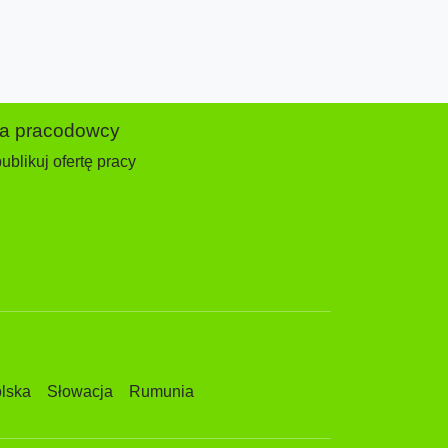
la pracodowcy
ublikuj ofertę pracy
lska
Słowacja
Rumunia