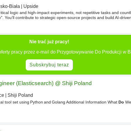
lsko-Biała
|
Upside
itical logic and high-impact experiments, not repetitive tasks and coun
". You’ll contribute to strategic open-source projects and build AI-driven
neer, you’ll be integral
Nie trać już pracy!
ferty pracy przez e-mail do Przygotowywanie Do Produkcji w Bi
Subskrybuj teraz
gineer (Elasticsearch) @ Shiji Poland
ce
|
Shiji Poland
al tool set using Python and Golang Additional Information What
Do
We 