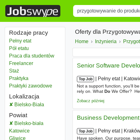
Title
Type 1 or more characters for r
Oferty dla Przygotowywa
Rodzaje pracy
Pełny etat
Home
Inżynieria
Przygo
Pół etatu
Praca dla studentów
Freelancer
Senior Software Develo
Staż
Praktyka
|
|
Pełny etat
|
Katowi
Top Job
Praktyki zawodowe
Not a support function, you'll be
rely on. What
Do
We Offer? ​ Hea
Lokalizacja
family - Group life insurance fo
Zobacz później
Przygotowywanie do produkcji
Bielsko-Biała
Powiat
Business Development 
Przygotowywanie do produkcji
Bielsko-biała
Powiat
Przygotowywanie do produkcji
Katowice
Powiat
|
|
Pełny etat
|
Krakó
Top Job
Przygotowywanie do produkcji
Gliwice
Powiat
Have spoken. Our purpose, team