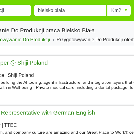
Miejscowość
Radius
esults.
Type 1 or more characters for
results.
nie Do Produkcji praca Bielsko Biała
towywanie Do Produkcji
Przygotowywanie Do Produkcji oferty w B
per @ Shiji Poland
ce
|
Shiji Poland
 building the AI tooling, agent infrastructure, and integration layers tha
lth & Well-being - Private medical care, including a dental package, f
r you and your partner - Multisport card
Representative with German-English
w
|
TTEC
, and company culture are amazing and our Great Place to Work® certi