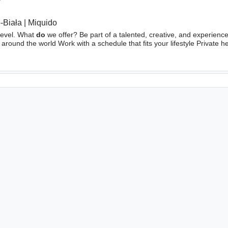
r
-Biała
|
Miquido
level. What
do
we offer? Be part of a talented, creative, and experienc
s around the world Work with a schedule that fits your lifestyle Private h
arMe platform, and more Work your way - remotely