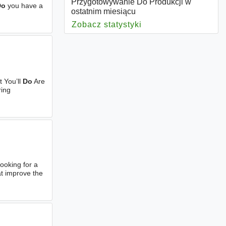
Przygotowywanie Do Produkcji w
Do
you have a
ostatnim miesiącu
Zobacz statystyki
dla Przygotowywanie
t You’ll
Do
Are
ring
ooking for a
at improve the