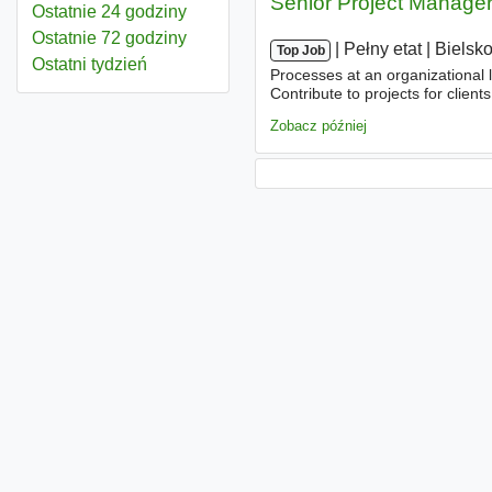
Senior Project Manage
Ostatnie 24 godziny
Ostatnie 72 godziny
|
|
Pełny etat
|
Bielsko
Top Job
Ostatni tydzień
Processes at an organizational 
Contribute to projects for client
insurance, MultiSport card, He
Zobacz później