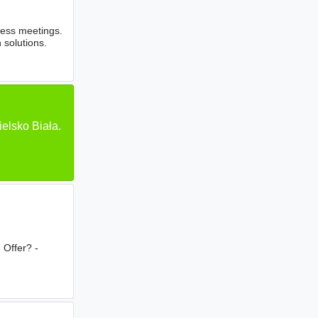
tless meetings.
 solutions.
elsko Biała.
Offer? -