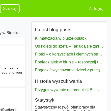
Szukaj
Zaloguj
Latest blog posts
ielsko Biała
Klimatyzacja w biurze-pułapki
Od kolegi do szefa – Tak uda się zmiana bezproblemowo
Plotki – o korzyściach i ciemnych stronach
Poniedziałek w biurze – rozpocznij tydzień w pełni zmotywowany
t other teams
Pogodzić wychowanie dzieci z pracą
or you and your
Historia wyszukiwania
Przygotowywanie do produkcji Bielsko biała
Statystyki
Statystyczny rozwój ofert pracy dla
fication in