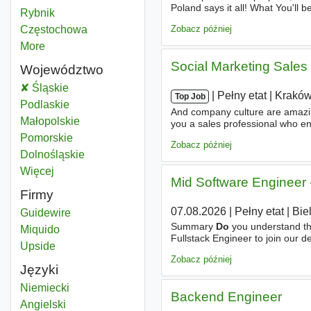
Poland says it all! What You'll b
Przygotowywanie do produkcji
Rybnik
Powiat
passion to maximize sales opport
Zobacz później
Przygotowywanie do produkcji
Częstochowa
Powiat
More
districts
Social Marketing Sales
Województwo
Przygotowywanie do produkcji
Śląskie
Województwo
|
|
Pełny etat
|
Krakó
Top Job
Przygotowywanie do produkcji
Podlaskie
Województwo
And company culture are amazing
Przygotowywanie do produkcji
Małopolskie
Województwo
you a sales professional who enj
measurable impact? As a Social
Przygotowywanie do produkcji
Pomorskie
Województwo
Zobacz później
Przygotowywanie do produkcji
Dolnośląskie
Województwo
Więcej
województwo
Mid Software Engineer 
Firmy
07.08.2026
|
Pełny etat
|
Bie
Guidewire
Summary
Do
you understand the
Miquido
Fullstack Engineer to join our d
Upside
experience of millions of Guid
Zobacz później
Języki
Niemiecki
Backend Engineer
Angielski