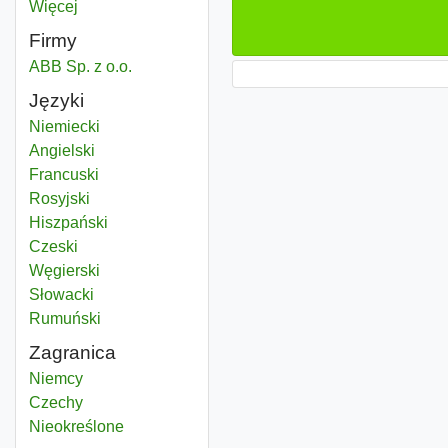
Więcej
województwo
Firmy
ABB Sp. z o.o.
Języki
Niemiecki
Angielski
Francuski
Rosyjski
Hiszpański
Czeski
Węgierski
Słowacki
Rumuński
Zagranica
Research development
Niemcy
Research development
Czechy
Research development
Nieokreślone