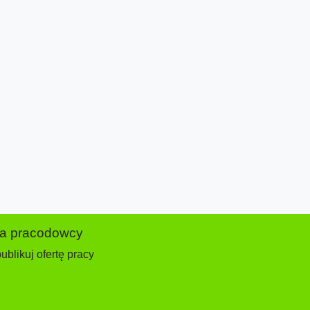
la pracodowcy
ublikuj ofertę pracy