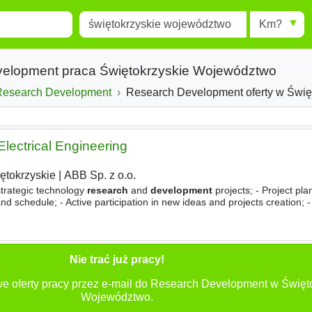
Miejscowość
Radius
esults.
Type 1 or more characters for
results.
velopment praca Świętokrzyskie Województwo
Research Development
Research Development oferty w Świętokrzyski
Electrical Engineering
ętokrzyskie
|
ABB Sp. z o.o.
 strategic technology
research
and
development
projects; - Project pl
nd schedule; - Active participation in new ideas and projects creation;
patent applications, publications, etc
Nie trać już pracy!
e oferty pracy przez e-mail do Research Development w Święt
Województwo.