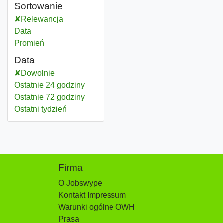
Sortowanie
Relewancja
Data
Promień
Data
Dowolnie
Ostatnie 24 godziny
Ostatnie 72 godziny
Ostatni tydzień
Firma
O Jobswype
Kontakt Impressum
Warunki ogólne OWH
Prasa