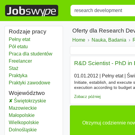
Title
Type 1 or more characters for r
Oferty dla Research De
Rodzaje pracy
Pełny etat
Home
Nauka, Badania
Pół etatu
Praca dla studentów
Freelancer
R&D Scientist - PhD in 
Staż
Praktyka
01.01.2012
|
Pełny etat
|
Świ
Initiate, establish, and execute
Praktyki zawodowe
execution according to budget a
Województwo
project results, preparations of 
Zobacz później
Research development
Świętokrzyskie
Województwo
Research development
Mazowieckie
Województwo
Research development
Małopolskie
Województwo
Research development
Wielkopolskie
Województwo
Otrzymuj codziennie now
Research development
Dolnośląskie
Województwo