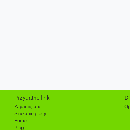
Przydatne linki
D
Zapamiętane
Op
Szukanie pracy
Pomoc
Blog