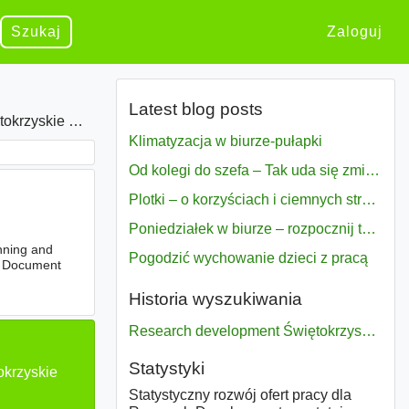
Szukaj
Zaloguj
Latest blog posts
e Województwo
Klimatyzacja w biurze-pułapki
Od kolegi do szefa – Tak uda się zmiana bezproblemowo
Plotki – o korzyściach i ciemnych stronach
Poniedziałek w biurze – rozpocznij tydzień w pełni zmotywowany
anning and
Pogodzić wychowanie dzieci z pracą
 - Document
Historia wyszukiwania
Research development Świętokrzyskie województwo
Statystyki
okrzyskie
Statystyczny rozwój ofert pracy dla