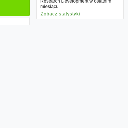
Research Development w ostatnim
miesiącu
Zobacz statystyki
dla Research Devel