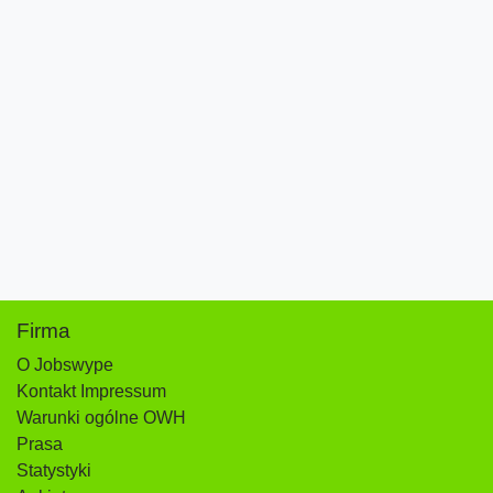
Firma
O Jobswype
Kontakt Impressum
Warunki ogólne OWH
Prasa
Statystyki