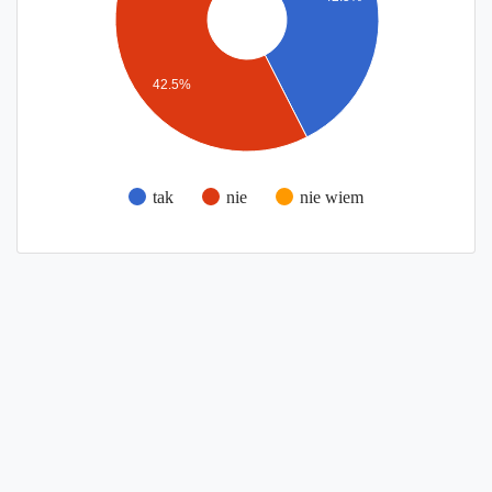
42.5%
tak
nie
nie wiem