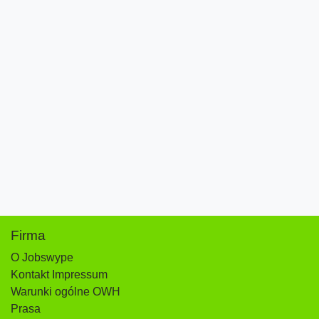
Firma
O Jobswype
Kontakt Impressum
Warunki ogólne OWH
Prasa