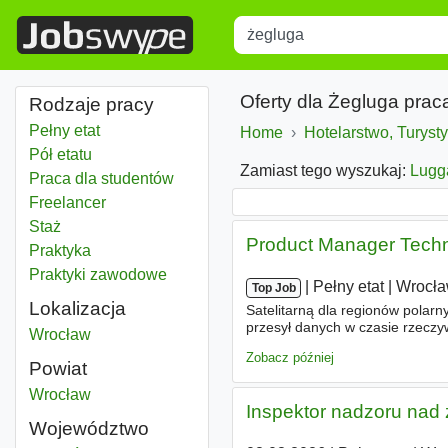
Title
Type 1 or more characters for r
Oferty dla Żegluga prac
Rodzaje pracy
Pełny etat
Home
Hotelarstwo, Turyst
Pół etatu
Zamiast tego wyszukaj:
Lugg
Praca dla studentów
Freelancer
Staż
Product Manager Techn
Praktyka
Praktyki zawodowe
|
|
Pełny etat
|
Wrocł
Top Job
Lokalizacja
Satelitarną dla regionów polarny
przesył danych w czasie rzeczyw
Żegluga
Wrocław
energetyka, badania naukowe, ad
Zobacz później
Powiat
Żegluga
Wrocław
Powiat
Inspektor nadzoru nad
Województwo