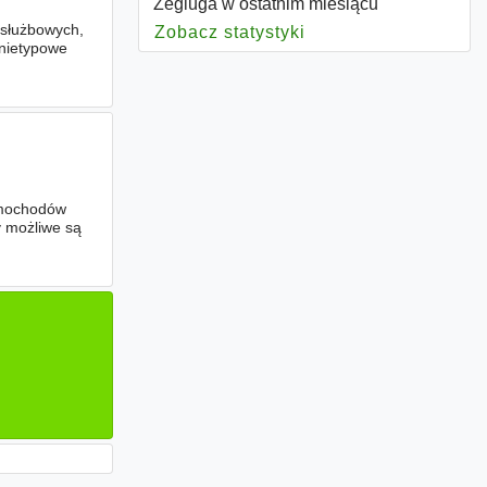
Żegluga w ostatnim miesiącu
 służbowych,
Zobacz statystyki
dla Żegluga
 nietypowe
samochodów
y możliwe są