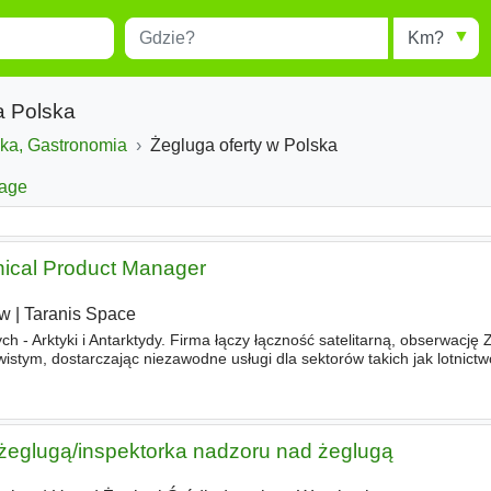
Miejscowość
Radius
esults.
Type 1 or more characters for
results.
a Polska
yka, Gastronomia
Żegluga oferty w Polska
age
ical Product Manager
aw
|
Taranis Space
ch - Arktyki i Antarktydy. Firma łączy łączność satelitarną, obserwację 
istym, dostarczając niezawodne usługi dla sektorów takich jak lotnict
ministracja i obronność. Dzięki wykorzystaniu orbit
 żeglugą/inspektorka nadzoru nad żeglugą