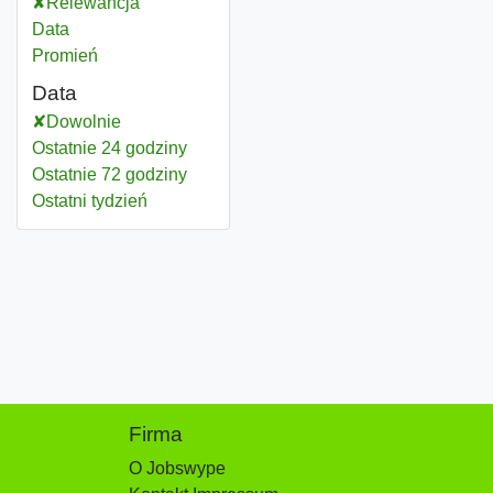
Relewancja
Data
Promień
Data
Dowolnie
Ostatnie 24 godziny
Ostatnie 72 godziny
Ostatni tydzień
Firma
O Jobswype