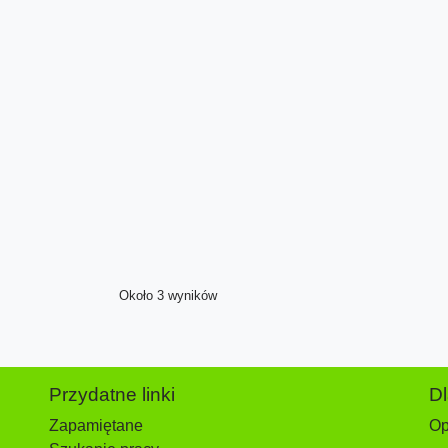
Około 3 wyników
Przydatne linki
D
Zapamiętane
Op