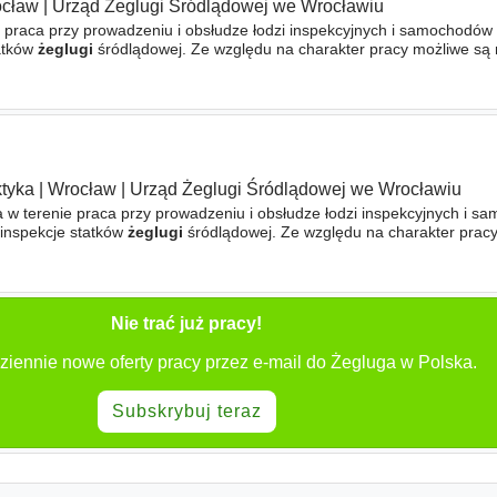
cław
|
Urząd Żeglugi Śródlądowej we Wrocławiu
e praca przy prowadzeniu i obsłudze łodzi inspekcyjnych i samochodów
tatków
żeglugi
śródlądowej. Ze względu na charakter pracy możliwe są
dy) i wysiłek fizyczny. - Praca w biurze praca
ktyka
|
Wrocław
|
Urząd Żeglugi Śródlądowej we Wrocławiu
 w terenie praca przy prowadzeniu i obsłudze łodzi inspekcyjnych i 
 inspekcje statków
żeglugi
śródlądowej. Ze względu na charakter prac
ż w weekendy) i wysiłek fizyczny. - Praca
Nie trać już pracy!
ziennie nowe oferty pracy przez e-mail do Żegluga w Polska.
Subskrybuj teraz