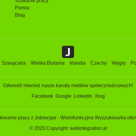
Szukanie pracy
Pomoc
Blog
Szwajcaria
Wielka Brytania
Irlandia
Czechy
Węgry
Po
Odwiedź również nasze kanały mediów społecznościowych!
Facebook
Google
LinkedIn
Xing
iwanie pracy z Jobswype - Wielofunkcyjna Wyszukiwarka ofert
© 2020 Copyright: webintegration.at