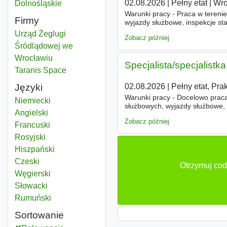
02.08.2026
|
Pełny etat
|
Wro
Żegluga
Dolnośląskie
Województwo
Warunki pracy - Praca w tereni
Firmy
wyjazdy służbowe, inspekcje s
godziny pracy (również w weeken
Urząd Żeglugi
Zobacz później
Śródlądowej we
Wrocławiu
Specjalista/specjalistka
Taranis Space
Języki
02.08.2026
|
Pełny etat, Pra
Warunki pracy - Docelowo praca
Niemiecki
służbowych, wyjazdy służbowe,
Angielski
nietypowe godziny pracy (równie
Zobacz później
Francuski
Rosyjski
Hiszpański
Czeski
Otrzymuj cod
Węgierski
Słowacki
Rumuński
Sortowanie