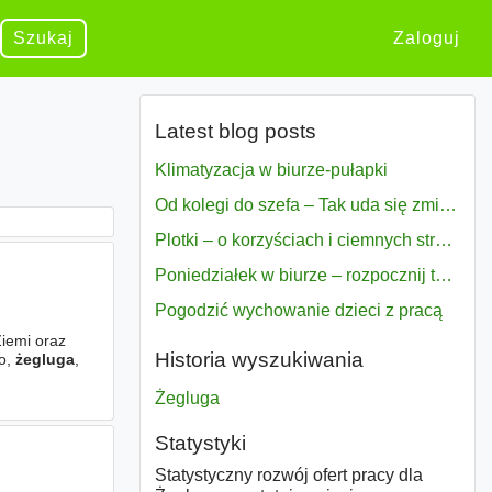
Szukaj
Zaloguj
Latest blog posts
Klimatyzacja w biurze-pułapki
Od kolegi do szefa – Tak uda się zmiana bezproblemowo
Plotki – o korzyściach i ciemnych stronach
Poniedziałek w biurze – rozpocznij tydzień w pełni zmotywowany
Pogodzić wychowanie dzieci z pracą
Ziemi oraz
Historia wyszukiwania
wo,
żegluga
,
Żegluga
Statystyki
Statystyczny rozwój ofert pracy dla