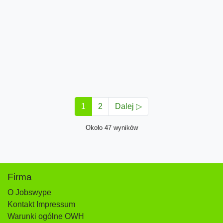
1
2
Dalej ▷
Około 47 wyników
Firma
O Jobswype
Kontakt Impressum
Warunki ogólne OWH