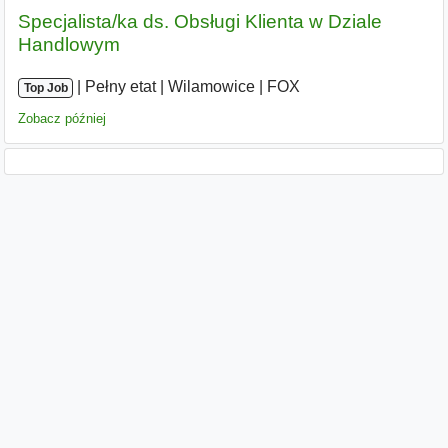
Specjalista/ka ds. Obsługi Klienta w Dziale
Handlowym
|
|
Pełny etat
|
Wilamowice
|
FOX
Top Job
Zobacz później