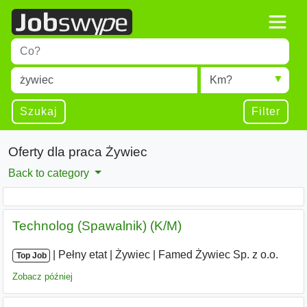
Title
Type 1 or more characters for results.
Miejscowość
Radius
Type 1 or more characters for results.
Szukaj
Filter
Oferty dla praca Żywiec
Back to category
Technolog (Spawalnik) (K/M)
|
|
Pełny etat
|
Żywiec
|
Famed Żywiec Sp. z o.o.
Top Job
Zobacz później