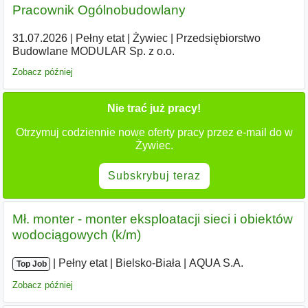
Pracownik Ogólnobudowlany
31.07.2026
|
Pełny etat
|
Żywiec
|
Przedsiębiorstwo
Budowlane MODULAR Sp. z o.o.
Zobacz później
Nie trać już pracy!
Otrzymuj codziennie nowe oferty pracy przez e-mail do w
Żywiec.
Subskrybuj teraz
Mł. monter - monter eksploatacji sieci i obiektów
wodociągowych (k/m)
|
|
Pełny etat
|
Bielsko-Biała
|
AQUA S.A.
Top Job
Zobacz później