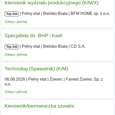
Kierownik wydziału produkcyjnego (K/M/X)
|
|
Pełny etat
|
Bielsko-Biała
|
BFM HOME sp. z o.o.
Top Job
Zobacz później
Specjalista ds. BHP i Kadr
|
|
Pełny etat
|
Bielsko-Biała
|
CD S.A.
Top Job
Zobacz później
Technolog (Spawalnik) (K/M)
06.08.2026
|
Pełny etat
|
Żywiec
|
Famed Żywiec Sp. z
o.o.
Zobacz później
Kierownik/kierowniczka szwalni