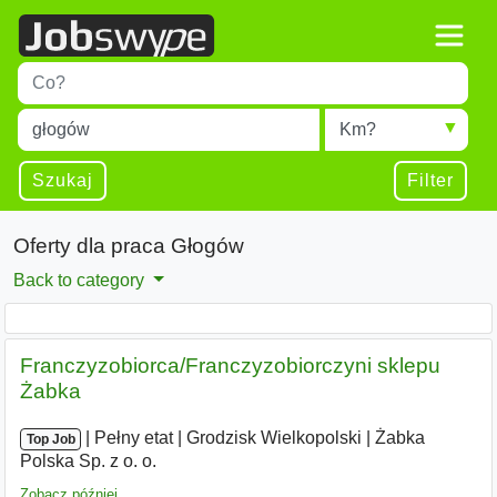
Title
Type 1 or more characters for results.
Miejscowość
Radius
Type 1 or more characters for results.
Szukaj
Filter
Oferty dla praca Głogów
Back to category
Franczyzobiorca/Franczyzobiorczyni sklepu
Żabka
|
|
Pełny etat
|
Grodzisk Wielkopolski
|
Żabka
Top Job
Polska Sp. z o. o.
Zobacz później