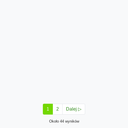
1
2
Dalej ▷
Około 44 wyników