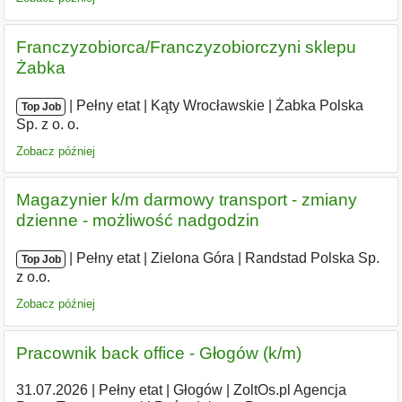
Franczyzobiorca/Franczyzobiorczyni sklepu
Żabka
|
|
Pełny etat
|
Kąty Wrocławskie
|
Żabka Polska
Top Job
Sp. z o. o.
Zobacz później
Magazynier k/m darmowy transport - zmiany
dzienne - możliwość nadgodzin
|
|
Pełny etat
|
Zielona Góra
|
Randstad Polska Sp.
Top Job
z o.o.
Zobacz później
Pracownik back office - Głogów (k/m)
31.07.2026
|
Pełny etat
|
Głogów
|
ZoltOs.pl Agencja