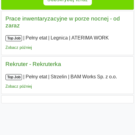
Prace inwentaryzacyjne w porze nocnej - od
zaraz
|
|
Pełny etat
|
Legnica
|
ATERIMA WORK
Top Job
Zobacz później
Rekruter - Rekruterka
|
|
Pełny etat
|
Strzelin
|
BAM Works Sp. z o.o.
Top Job
Zobacz później