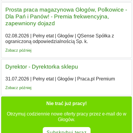
Prosta praca magazynowa Głogów, Polkowice -
Dla Pań i Panów! - Premia frekwencyjna,
zapewniony dojazd
02.08.2026
|
Pełny etat
|
Głogów
|
QSense Spółka z
ograniczoną odpowiedzialnością Sp. k.
Zobacz później
Dyrektor - Dyrektorka sklepu
31.07.2026
|
Pełny etat
|
Głogów
|
Praca.pl Premium
Zobacz później
Nie trać już pracy!
Otrzymuj codziennie nowe oferty pracy przez e-mail do w
Głogów.
Subskrybuj teraz