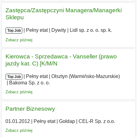
Zastępca/Zastępczyni Managera/Managerki
Sklepu
|
|
Pełny etat
|
Dywity
|
Lidl sp. z o. o. sp. k.
Top Job
Zobacz później
Kierowca - Sprzedawca - Vanseller (prawo
jazdy kat. C) [K/M/N
|
|
Pełny etat
|
Olsztyn (Warmińsko-Mazurskie)
|
Top Job
Bakoma Sp. z o. o.
Zobacz później
Partner Biznesowy
01.01.2012
|
Pełny etat
|
Gołdap
|
CEL-R Sp. z o.o.
Zobacz później