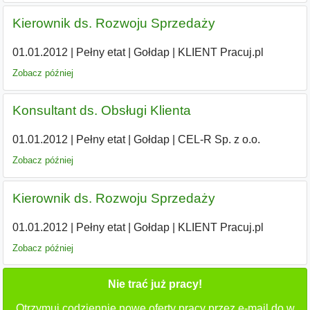
Kierownik ds. Rozwoju Sprzedaży
01.01.2012
|
Pełny etat
|
Gołdap
|
KLIENT Pracuj.pl
Zobacz później
Konsultant ds. Obsługi Klienta
01.01.2012
|
Pełny etat
|
Gołdap
|
CEL-R Sp. z o.o.
Zobacz później
Kierownik ds. Rozwoju Sprzedaży
01.01.2012
|
Pełny etat
|
Gołdap
|
KLIENT Pracuj.pl
Zobacz później
Nie trać już pracy!
Otrzymuj codziennie nowe oferty pracy przez e-mail do w