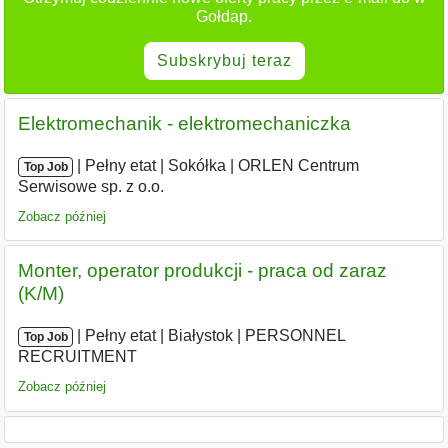
Gołdap.
Subskrybuj teraz
Elektromechanik - elektromechaniczka
|
|
Pełny etat
|
Sokółka
|
ORLEN Centrum
Top Job
Serwisowe sp. z o.o.
Zobacz później
Monter, operator produkcji - praca od zaraz
(K/M)
|
|
Pełny etat
|
Białystok
|
PERSONNEL
Top Job
RECRUITMENT
Zobacz później