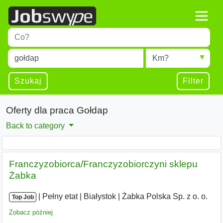
Title
Type 1 or more characters for results.
Miejscowość
Radius
Type 1 or more characters for results.
Szukaj
Filter
Oferty dla praca Gołdap
Back to category
Franczyzobiorca/Franczyzobiorczyni sklepu
Żabka
|
|
Pełny etat
|
Białystok
|
Żabka Polska Sp. z o. o.
Top Job
Zobacz później