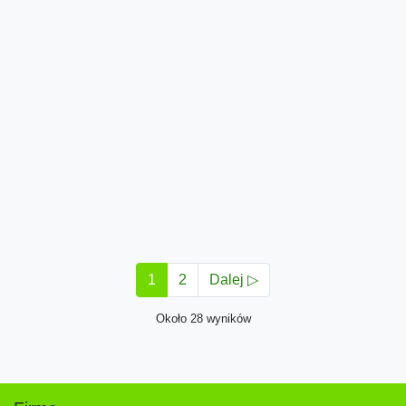
1
2
Dalej ▷
Około 28 wyników