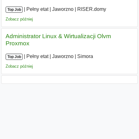
|
|
Pełny etat
|
Jaworzno
|
RISER.domy
Top Job
Zobacz później
Administrator Linux & Wirtualizacji Olvm
Proxmox
|
|
Pełny etat
|
Jaworzno
|
Simora
Top Job
Zobacz później