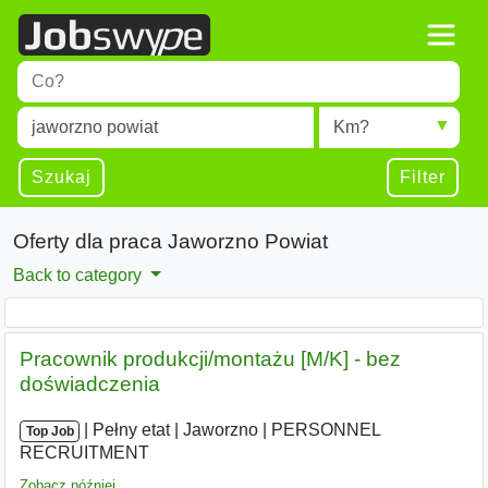
Title
Type 1 or more characters for results.
Miejscowość
Radius
Type 1 or more characters for results.
Szukaj
Filter
Oferty dla praca Jaworzno Powiat
Back to category
Pracownik produkcji/montażu [M/K] - bez
doświadczenia
|
|
Pełny etat
|
Jaworzno
|
PERSONNEL
Top Job
RECRUITMENT
Zobacz później