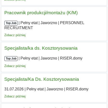
Pracownik produkcji/montażu (K/M)
|
|
Pełny etat
|
Jaworzno
|
PERSONNEL
Top Job
RECRUITMENT
Zobacz później
Specjalista/ka ds. Kosztorysowania
|
|
Pełny etat
|
Jaworzno
|
RISER.domy
Top Job
Zobacz później
Specjalista/Ka Ds. Kosztorysowania
31.07.2026
|
Pełny etat
|
Jaworzno
|
RISER.domy
Zobacz później