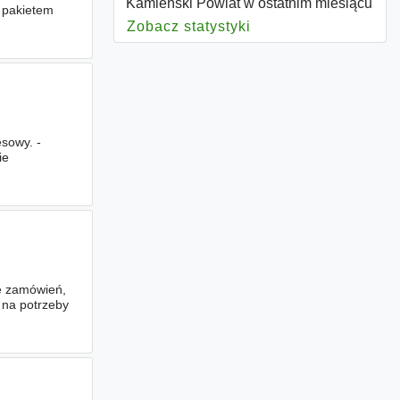
Kamieński Powiat w ostatnim miesiącu
 pakietem
Zobacz statystyki
dla Kamieński Powia
sowy. -
ie
ie zamówień,
ń na potrzeby