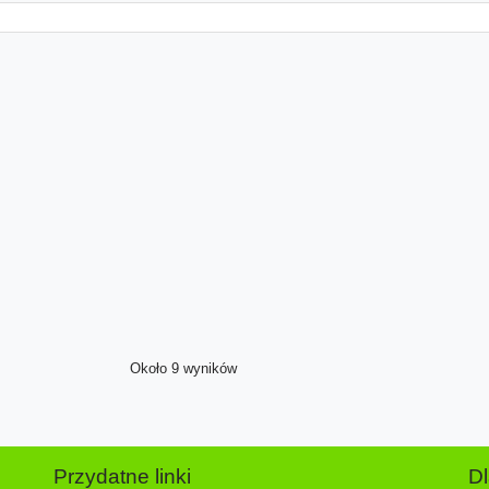
Około 9 wyników
Przydatne linki
D