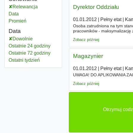
Dyrektor Oddziału
Relewancja
Data
01.01.2012
|
Pełny etat
|
Kam
Promień
Osoba zatrudniona na tym stan
Data
pracowników - maksymalizację z
długotrwałych relacji biznesowy
Dowolnie
Zobacz później
Ostatnie 24 godziny
Ostatnie 72 godziny
Magazynier
Ostatni tydzień
01.01.2012
|
Pełny etat
|
Kam
UWAGA! DO APLIKOWANIA Z
Zobacz później
Otrzymuj codz