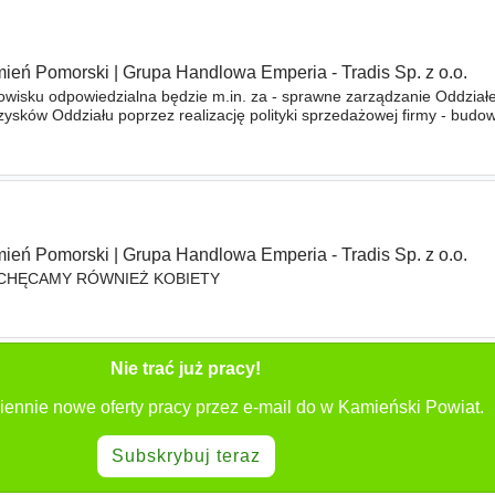
ień Pomorski
|
Grupa Handlowa Emperia - Tradis Sp. z o.o.
owisku odpowiedzialna będzie m.in. za - sprawne zarządzanie Oddział
ysków Oddziału poprzez realizację polityki sprzedażowej firmy - budo
ch z obecnymi i przyszłymi Klientami Firmy
ień Pomorski
|
Grupa Handlowa Emperia - Tradis Sp. z o.o.
ACHĘCAMY RÓWNIEŻ KOBIETY
Nie trać już pracy!
iennie nowe oferty pracy przez e-mail do w Kamieński Powiat.
Subskrybuj teraz