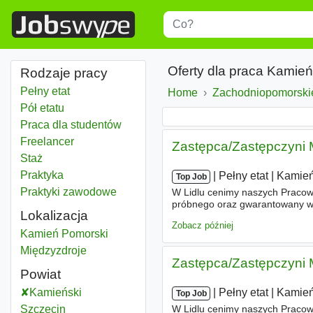
Title
Type 1 or more characters for r
Oferty dla praca Kamień
Rodzaje pracy
Pełny etat
Home
Zachodniopomorski
Pół etatu
Praca dla studentów
Freelancer
Zastępca/Zastępczyni
Staż
Praktyka
|
|
Pełny etat
|
Kamień
Top Job
Praktyki zawodowe
W Lidlu cenimy naszych Pracow
próbnego oraz gwarantowany w
Lokalizacja
świadczeń socjalnych dla Ciebi
Zobacz później
Kamień Pomorski
Międzyzdroje
Zastępca/Zastępczyni
Powiat
Kamieński
Powiat
|
|
Pełny etat
|
Kamień
Top Job
Szczecin
Powiat
W Lidlu cenimy naszych Pracown