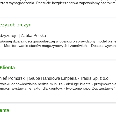
zrost wynagrodzenia. Poczucie bezpieczeństwa zapewniamy szerokim
e i Twojej rodziny. To między innymi prywatna opieka medycz
czyzobiorczyni
dzyzdroje
|
Żabka Polska
łasnej działalności gospodarczej w oparciu o sprawdzony model bizne
i. - Monitorowanie stanów magazynowych i zamówień. - Dostosowywan
okalnego rynku. - Współpraca z centralą w zakresie działań marketi
Klienta
ień Pomorski
|
Grupa Handlowa Emperia - Tradis Sp. z o.o.
wisku odpowiedzialna będzie m.in. za - obsługę klienta - przyjmowan
amacji, wystawianie faktur dla klientów, - tworzenie raportów, zestawie
wadzanie danych do systemu wewnętrznego
ienta