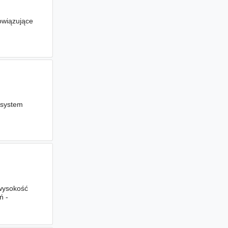
owiązujące
 system
wysokość
ń -