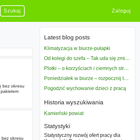
Szukaj
Zaloguj
Latest blog posts
Klimatyzacja w biurze-pułapki
Od kolegi do szefa – Tak uda się zmiana bezproblemowo
Plotki – o korzyściach i ciemnych stronach
Poniedziałek w biurze – rozpocznij tydzień w pełni zmotywowany
ę bez okresu
Pogodzić wychowanie dzieci z pracą
 pakietem
Historia wyszukiwania
Kamieński powiat
Statystyki
Statystyczny rozwój ofert pracy dla
ę bez okresu