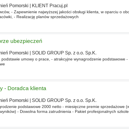
ień Pomorski
|
KLIENT Pracuj.pl
ów, - Zapewnienie najwyższej jakości obsługi klienta, w oparciu o ob
lacówki, - Realizację planów sprzedażowych
orze ubezpieczeń
ień Pomorski
|
SOLID GROUP Sp. z o.o. Sp.K.
a podstawie umowy o prace, - atrakcyjne wynagrodzenie podstawowe -
owe
y - Doradca klienta
ień Pomorski
|
SOLID GROUP Sp. z o.o. Sp.K.
grodzenie podstawowe 2000 netto - miesięczne premie sprzedażowe (
wyników) - Dowolna forma zatrudnienia - Pakiet profesjonalnych szkole
e sprzedaży - wsparcie przełożonego - Niezbędne do pracy narzęd