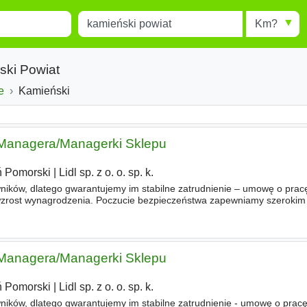
Miejscowość
Radius
esults.
Type 1 or more characters for
results.
ski Powiat
e
Województwo
Kamieński
Powiat
 Managera/Managerki Sklepu
 Pomorski
|
Lidl sp. z o. o. sp. k.
ników, dlatego gwarantujemy im stabilne zatrudnienie – umowę o prac
zrost wynagrodzenia. Poczucie bezpieczeństwa zapewniamy szerokim
e i Twojej rodziny. To między innymi prywatna opieka medycz
 Managera/Managerki Sklepu
 Pomorski
|
Lidl sp. z o. o. sp. k.
ików, dlatego gwarantujemy im stabilne zatrudnienie - umowę o prac