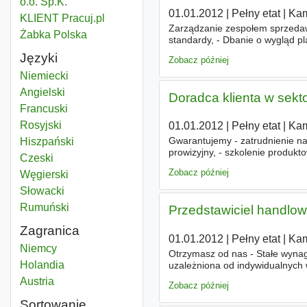
o.o. Sp.K.
01.01.2012
|
Pełny etat
|
Kam
KLIENT Pracuj.pl
Zarządzanie zespołem sprzedawc
Żabka Polska
standardy, - Dbanie o wygląd p
Języki
Zobacz później
Niemiecki
Angielski
Doradca klienta w sekt
Francuski
Rosyjski
01.01.2012
|
Pełny etat
|
Kam
Gwarantujemy - zatrudnienie n
Hiszpański
prowizyjny, - szkolenie produkt
Czeski
Zobacz później
Węgierski
Słowacki
Rumuński
Przedstawiciel handlow
Zagranica
01.01.2012
|
Pełny etat
|
Kam
Niemcy
Otrzymasz od nas - Stałe wyna
Holandia
uzależniona od indywidualnych 
Przygotowanie do pracy w dzial
Austria
Zobacz później
Sortowanie