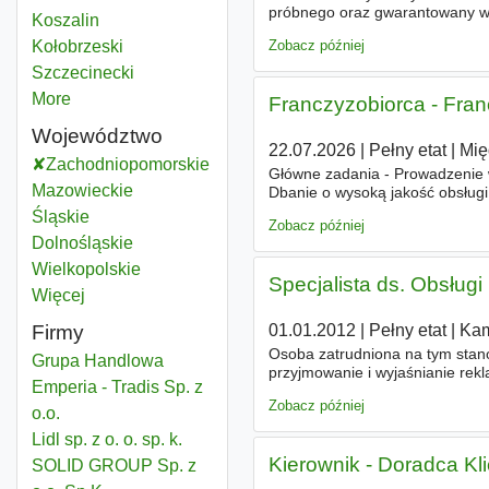
próbnego oraz gwarantowany w
Koszalin
Powiat
świadczeń socjalnych dla Ciebi
Zobacz później
Kołobrzeski
Powiat
Szczecinecki
Powiat
More
districts
Franczyzobiorca - Fran
Województwo
22.07.2026
|
Pełny etat
|
Mię
Zachodniopomorskie
Województwo
Główne zadania - Prowadzenie w
Mazowieckie
Województwo
Dbanie o wysoką jakość obsług
asortymentu sklepu do potrzeb l
Śląskie
Województwo
Zobacz później
Dolnośląskie
Województwo
Wielkopolskie
Województwo
Specjalista ds. Obsługi 
Więcej
województwo
Firmy
01.01.2012
|
Pełny etat
|
Kam
Osoba zatrudniona na tym stano
Grupa Handlowa
przyjmowanie i wyjaśnianie rekl
Emperia - Tradis Sp. z
Biura Obsługi Klienta, - wpro
Zobacz później
o.o.
Lidl sp. z o. o. sp. k.
Kierownik - Doradca Kl
SOLID GROUP Sp. z