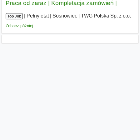
Praca od zaraz | Kompletacja zamówień |
|
|
Pełny etat
|
Sosnowiec
|
TWG Polska Sp. z o.o.
Top Job
Zobacz później