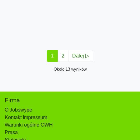
1
2
Dalej ▷
Około 13 wyników
Firma
O Jobswype
Kontakt Impressum
Warunki ogólne OWH
Prasa
Statystyki