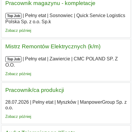
Pracownik magazynu - kompletacje
|
|
Pełny etat
|
Sosnowiec
|
Quick Service Logistics
Top Job
Polska Sp. z o.o. Sp.k
Zobacz później
Mistrz Remontów Elektrycznych (k/m)
|
|
Pełny etat
|
Zawiercie
|
CMC POLAND SP. Z
Top Job
O.O.
Zobacz później
Pracownik/ca produkcji
28.07.2026
|
Pełny etat
|
Myszków
|
ManpowerGroup Sp. z
o.o.
Zobacz później