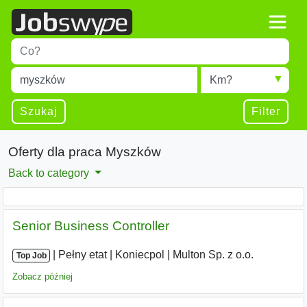
Title
Type 1 or more characters for results.
Miejscowość
Radius
Type 1 or more characters for results.
Szukaj
Filter
Oferty dla praca Myszków
Back to category
Senior Business Controller
|
|
Pełny etat
|
Koniecpol
|
Multon Sp. z o.o.
Top Job
Zobacz później