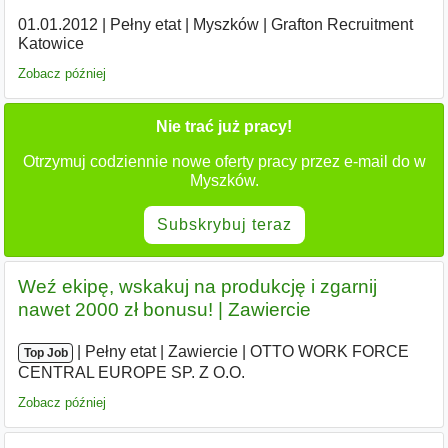
01.01.2012
|
Pełny etat
|
Myszków
|
Grafton Recruitment
Katowice
Zobacz później
Nie trać już pracy!
Otrzymuj codziennie nowe oferty pracy przez e-mail do w
Myszków.
Subskrybuj teraz
Weź ekipę, wskakuj na produkcję i zgarnij
nawet 2000 zł bonusu! | Zawiercie
|
|
Pełny etat
|
Zawiercie
|
OTTO WORK FORCE
Top Job
CENTRAL EUROPE SP. Z O.O.
Zobacz później