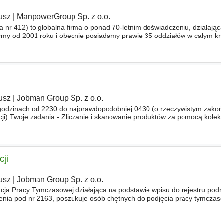
usz
|
ManpowerGroup Sp. z o.o.
 nr 412) to globalna firma o ponad 70-letnim doświadczeniu, działają
eśmy od 2001 roku i obecnie posiadamy prawie 35 oddziałów w całym k
ndydatami nowych możliwości, pomoc w znalezieniu pracy
usz
|
Jobman Group Sp. z o.o.
 godzinach od 2230 do najprawdopodobniej 0430 (o rzeczywistym zako
cji) Twoje zadania - Zliczanie i skanowanie produktów za pomocą kolek
w magazynowych - Zgłaszanie różnic i nieprawidłowośc
cji
usz
|
Jobman Group Sp. z o.o.
cja Pracy Tymczasowej działająca na podstawie wpisu do rejestru po
enia pod nr 2163, poszukuje osób chętnych do podjęcia pracy tymczas
yzacji - oferta pracy tymczasowej Miejsca pracy Osiek Termin