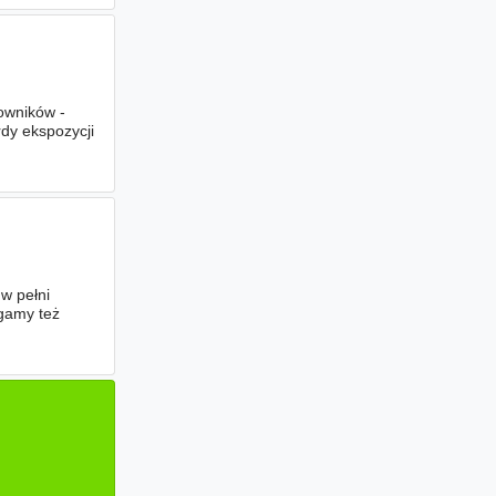
owników -
dy ekspozycji
w pełni
agamy też