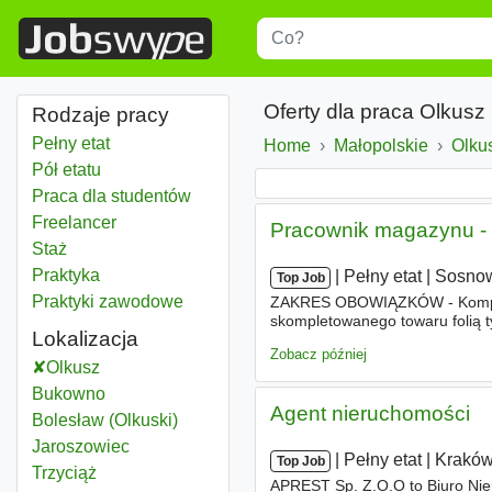
Title
Type 1 or more characters for r
Oferty dla praca Olkusz
Rodzaje pracy
Pełny etat
Home
Małopolskie
Wojewó
Olku
Pół etatu
Praca dla studentów
Freelancer
Pracownik magazynu - 
Staż
Praktyka
|
|
Pełny etat
|
Sosno
Top Job
Praktyki zawodowe
ZAKRES OBOWIĄZKÓW - Kompleta
skompletowanego towaru folią t
Lokalizacja
kompletacyjną - Załadunek i r
Zobacz później
Olkusz
Bukowno
Agent nieruchomości
Bolesław (Olkuski)
Jaroszowiec
|
|
Pełny etat
|
Krakó
Top Job
Trzyciąż
APREST Sp. Z.O.O to Biuro Nier