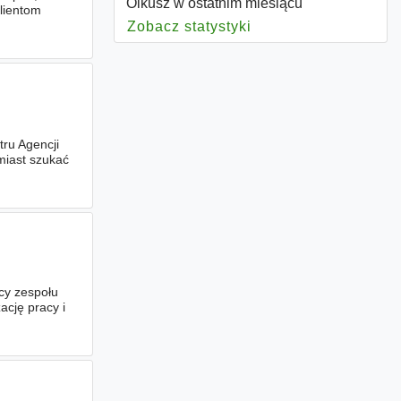
Olkusz w ostatnim miesiącu
lientom
Zobacz statystyki
dla Olkusz
ru Agencji
miast szukać
cy zespołu
ację pracy i