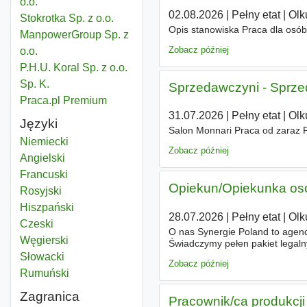
o.o.
02.08.2026
|
Pełny etat
|
Olk
Stokrotka Sp. z o.o.
Opis stanowiska Praca dla osó
ManpowerGroup Sp. z
Zobacz później
o.o.
P.H.U. Koral Sp. z o.o.
Sp. K.
Sprzedawczyni - Sprzed
Praca.pl Premium
31.07.2026
|
Pełny etat
|
Olk
Języki
Salon Monnari Praca od zaraz 
Niemiecki
Zobacz później
Angielski
Francuski
Opiekun/Opiekunka oso
Rosyjski
Hiszpański
28.07.2026
|
Pełny etat
|
Olk
Czeski
O nas Synergie Poland to agencj
Węgierski
Świadczymy pełen pakiet legal
Opiekunki i Opiekunów wyjeżdz
Słowacki
Zobacz później
Rumuński
Zagranica
Pracownik/ca produkcji