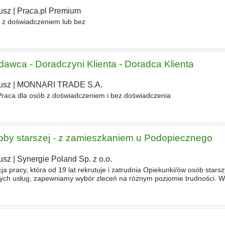
usz
|
Praca.pl Premium
b z doświadczeniem lub bez
awca - Doradczyni Klienta - Doradca Klienta
usz
|
MONNARI TRADE S.A.
Praca dla osób z doświadczeniem i bez doświadczenia
by starszej - z zamieszkaniem u Podopiecznego
usz
|
Synergie Poland Sp. z o.o.
a pracy, która od 19 lat rekrutuje i zatrudnia Opiekunki/ów osób starsz
nych usług, zapewniamy wybór zleceń na różnym poziomie trudności. 
ających z nami. Twój zakres obowiązków - pomoc w codziennyc