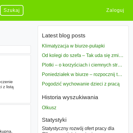
Szukaj
Zaloguj
Latest blog posts
Klimatyzacja w biurze-pułapki
Od kolegi do szefa – Tak uda się zmiana bezproblemowo
Plotki – o korzyściach i ciemnych stronach
Poniedziałek w biurze – rozpocznij tydzień w pełni zmotywowany
eczenie
Pogodzić wychowanie dzieci z pracą
z listą
Historia wyszukiwania
Olkusz
Statystyki
Statystyczny rozwój ofert pracy dla
 kupna,