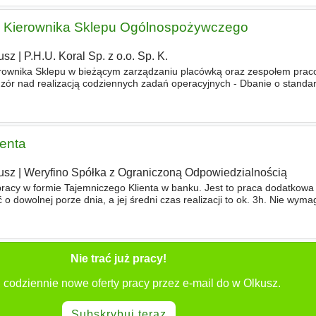
i Kierownika Sklepu Ogólnospożywczego
usz
|
P.H.U. Koral Sp. z o.o. Sp. K.
erownika Sklepu w bieżącym zarządzaniu placówką oraz zespołem prac
dzór nad realizacją codziennych zadań operacyjnych - Dbanie o standar
aży - Kontrola jakości, świeżości i dostępności p
ienta
usz
|
Weryfino Spółka z Ograniczoną Odpowiedzialnością
racy w formie Tajemniczego Klienta w banku. Jest to praca dodatkowa 
 dowolnej porze dnia, a jej średni czas realizacji to ok. 3h. Nie wym
Realizowane jest na podstawowi instrukcji krok po krok
Nie trać już pracy!
 codziennie nowe oferty pracy przez e-mail do w Olkusz.
Subskrybuj teraz