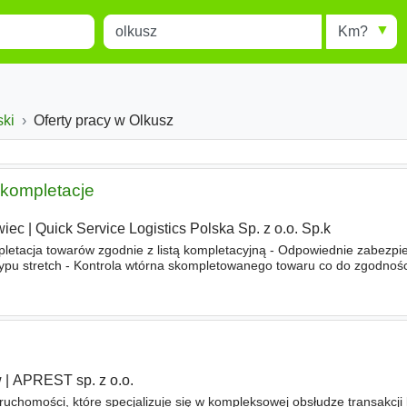
Miejscowość
Radius
esults.
Type 1 or more characters for
results.
dztwo
ski
Powiat
Oferty pracy w Olkusz
kompletacje
wiec
|
Quick Service Logistics Polska Sp. z o.o. Sp.k
cja towarów zgodnie z listą kompletacyjną - Odpowiednie zabezpi
ypu stretch - Kontrola wtórna skompletowanego towaru co do zgodności 
ozładunek pojazdów - Obsługa wózka widłowego - Utrzymanie porząd
w
|
APREST sp. z o.o.
uchomości, które specjalizuje się w kompleksowej obsłudze transakcji