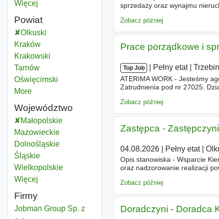
Więcej
miast
sprzedaży oraz wynajmu nieruc
profesjonalną i indywidualną ob
Powiat
Zobacz później
Olkuski
Powiat
Kraków
Powiat
Prace porządkowe i sprzą
Krakowski
Powiat
|
|
Pełny etat
|
Trzebin
Tarnów
Powiat
Top Job
ATERIMA WORK - Jesteśmy agenc
Oświęcimski
Powiat
Zatrudnienia pod nr 27025. Dzi
More
districts
dróg na skróty, stawiamy na od
Zobacz później
Województwo
Małopolskie
Województwo
Zastępca - Zastępczyni
Mazowieckie
Województwo
Dolnośląskie
Województwo
04.08.2026
|
Pełny etat
|
Olk
Śląskie
Województwo
Opis stanowiska - Wsparcie Ki
Wielkopolskie
Województwo
oraz nadzorowanie realizacji po
estetykę sklepu. - Współudział
Więcej
województwo
Zobacz później
Firmy
Doradczyni - Doradca K
Jobman Group Sp. z