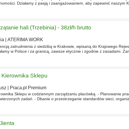
homości. Działamy z pasją i zaangażowaniem, aby zapewnić naszym K
sługę na każdym etapie procesu. Stawiamy na jakość i profesjo
tanie hali (Trzebinia) - 38zł/h brutto
ia
|
ATERIMA WORK
ją zatrudnienia z siedzibą w Krakowie, wpisaną do Krajowego Rejest
ałamy w Polsce i za granicą, zawsze etycznie i zgodnie z zasadami. Za
powiedzialność. Zgłoś się do nas - mamy dla Ciebie p
 Kierownika Sklepu
usz
|
Praca.pl Premium
erownika Sklepu w codziennym zarządzaniu placówką. - Planowanie pra
wierzonych zadań. - Dbanie o przestrzeganie standardów sieci, organiz
 w realizacji celów sprzedażowych oraz monitorowan
lienta