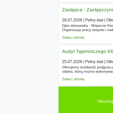
Zastępca - Zastępczyn
26.07.2026
|
Pełny etat
|
Olk
Opis stanowiska - Wsparcie Ki
Organizacja pracy zespołu i na
towaru oraz estetykę sali sprzed
Zobacz później
Audyt Tajemniczego Kl
25.07.2026
|
Pełny etat
|
Olk
Oferujemy możliwość podjęcia p
zdalna, którą można wykonywać o
wcześniejszego doświadczenia. 
Zobacz później
Otrzymuj