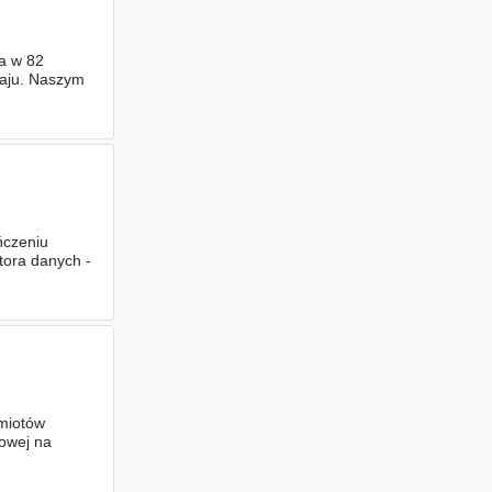
ca w 82
raju. Naszym
ńczeniu
tora danych -
dmiotów
owej na