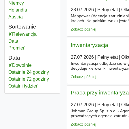
Niemcy
28.07.2026
|
Pełny etat
|
Olk
Holandia
Manpower (Agencja zatrudnienia
Austria
krajach. Na polskim rynku jest
celem jest otwieranie przed ka
Sortowanie
Zobacz później
Relewancja
Data
Inwentaryzacja
Promień
27.07.2026
|
Pełny etat
|
Olk
Data
Inwentaryzacja odbędzie się w
Dowolnie
decyduje kierownik inwentaryza
Ostatnie 24 godziny
Weryfikacja poprawności stanó
Zobacz później
Ostatnie 72 godziny
Ostatni tydzień
Praca przy inwentaryza
27.07.2026
|
Pełny etat
|
Olk
Jobman Group Sp. z o.o. - Agen
prowadzących agencje zatrudni
stanowisku Pomoc przy inwentar
Zobacz później