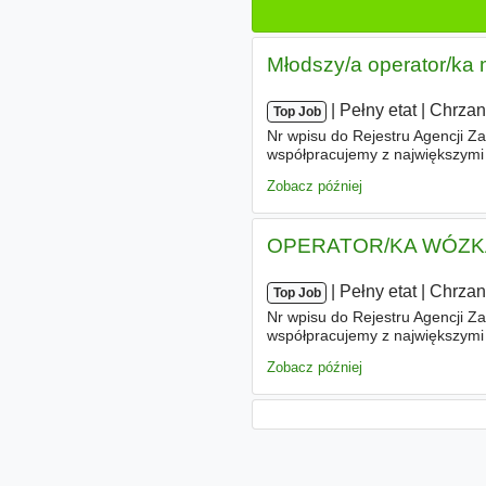
Młodszy/a operator/ka
|
|
Pełny etat
|
Chrzan
Top Job
Nr wpisu do Rejestru Agencji Za
współpracujemy z największymi 
rekrutację dla lidera z branży 
Zobacz później
OPERATOR/KA WÓZ
|
|
Pełny etat
|
Chrzan
Top Job
Nr wpisu do Rejestru Agencji Za
współpracujemy z największymi 
rekrutację dla lidera z branży 
Zobacz później