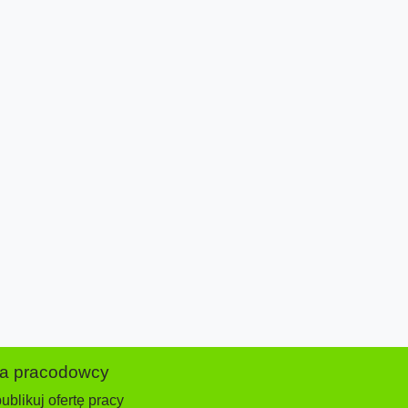
la pracodowcy
ublikuj ofertę pracy