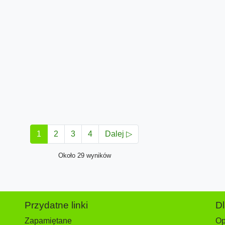
1
2
3
4
Dalej ▷
Około 29 wyników
Przydatne linki
D
Zapamiętane
Op