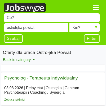
Title
Type 1 or more characters for results.
Miejscowość
Radius
Type 1 or more characters for results.
Szukaj
Filter
Oferty dla praca Ostrołęka Powiat
Back to category
Psycholog - Terapeuta indywidualny
08.08.2026
|
Pełny etat
|
Ostrołęka
|
Centrum
Psychoterapii i Coachingu Synergia
Zobacz później