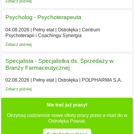
Zobacz później
Psycholog - Psychoterapeuta
04.08.2026
|
Pełny etat
|
Ostrołęka
|
Centrum
Psychoterapii i Coachingu Synergia
Zobacz później
Specjalista - Specjalistka ds. Sprzedaży w
Branży Farmaceutycznej
02.08.2026
|
Pełny etat
|
Ostrołęka
|
POLPHARMA S.A.
Zobacz później
Nie trać już pracy!
Otrzymuj codziennie nowe oferty pracy przez e-mail do w
Ostrołęka Powiat.