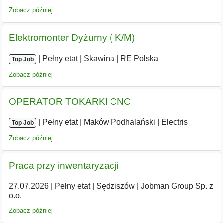
Zobacz później
Elektromonter Dyżurny ( K/M)
|
|
Pełny etat
|
Skawina
|
RE Polska
Top Job
Zobacz później
OPERATOR TOKARKI CNC
|
|
Pełny etat
|
Maków Podhalański
|
Electris
Top Job
Zobacz później
Praca przy inwentaryzacji
27.07.2026
|
Pełny etat
|
Sędziszów
|
Jobman Group Sp. z
o.o.
Zobacz później