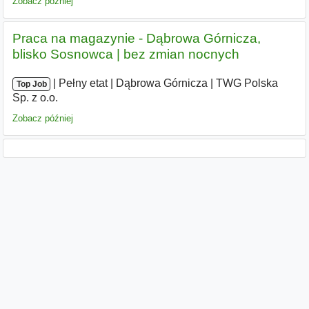
Zobacz później
Praca na magazynie - Dąbrowa Górnicza,
blisko Sosnowca | bez zmian nocnych
|
|
Pełny etat
|
Dąbrowa Górnicza
|
TWG Polska
Top Job
Sp. z o.o.
Zobacz później