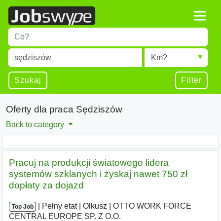
Title
Type 1 or more characters for results.
Miejscowość
Radius
Type 1 or more characters for results.
Szukaj
Filter
Oferty dla praca Sędziszów
Back to category
Pracuj na produkcji światowego lidera
systemów szklanych i zyskaj nawet 750 zł
dopłaty za dojazd
|
|
Pełny etat
|
Olkusz
|
OTTO WORK FORCE
Top Job
CENTRAL EUROPE SP. Z O.O.