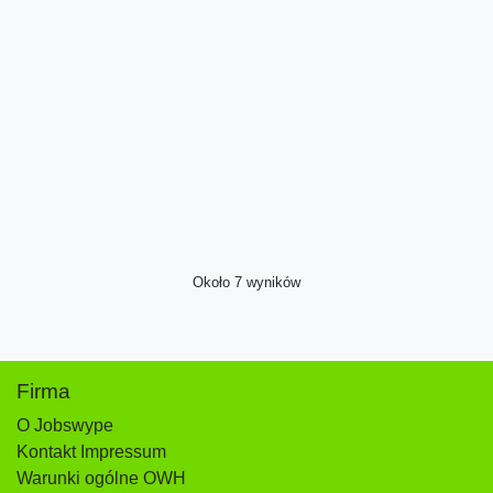
Około 7 wyników
Firma
O Jobswype
Kontakt Impressum
Warunki ogólne OWH