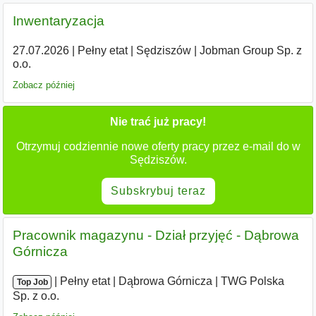
Inwentaryzacja
27.07.2026
|
Pełny etat
|
Sędziszów
|
Jobman Group Sp. z
o.o.
Zobacz później
Nie trać już pracy!
Otrzymuj codziennie nowe oferty pracy przez e-mail do w
Sędziszów.
Subskrybuj teraz
Pracownik magazynu - Dział przyjęć - Dąbrowa
Górnicza
|
|
Pełny etat
|
Dąbrowa Górnicza
|
TWG Polska
Top Job
Sp. z o.o.