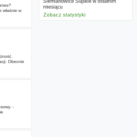
Siemianowice Śląskie w ostatnim
iznes?
miesiącu
e właśnie w
Zobacz statystyki
dla Siemianowice Śl
żność.
cji. Obecnie
sowy. -
ie