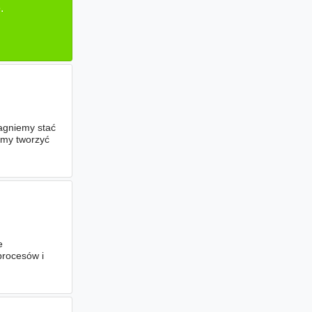
.
ragniemy stać
amy tworzyć
e
procesów i
Db