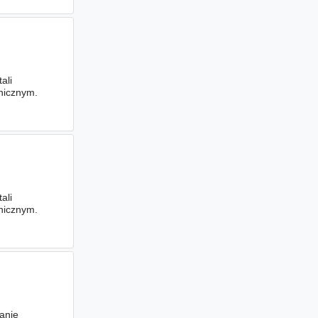
ali
anicznym.
ali
anicznym.
anie