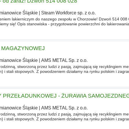
 - od zaraz! Dzwoń 514 008 028
mianowice Śląskie
|
Steam Workforce sp. z o.o.
niem lakierniczym do naszego zespołu w Chorzowie! Dzwoń 514 008 
my się! Opis stanowiska - przygotowanie powierzchni do lakierowania
lakierowanie. Wymagania - doświadczenie w lakierowaniu. Oferujemy
KI MAGAZYNOWEJ
mianowice Śląskie
|
AMS METAL Sp. z o.o.
rodzinną, stworzoną przez ludzi z pasją, zajmującą się recyklingiem met
m) i stali stopowych. Z powodzeniem działamy na rynku polskim i zagr
cjom w nowoczesne technologie jesteśmy liderem w branży
 PRZEŁADUNKOWEJ - ŻURAWIA SAMOJEZDNEGO
mianowice Śląskie
|
AMS METAL Sp. z o.o.
rodzinną, stworzoną przez ludzi z pasją, zajmującą się recyklingiem met
m) i stali stopowych. Z powodzeniem działamy na rynku polskim i zagr
cjom w nowoczesne technologie jesteśmy liderem w branży