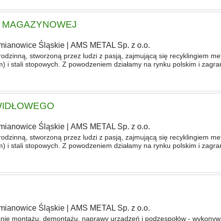
KI MAGAZYNOWEJ
mianowice Śląskie
|
AMS METAL Sp. z o.o.
rodzinną, stworzoną przez ludzi z pasją, zajmującą się recyklingiem met
m) i stali stopowych. Z powodzeniem działamy na rynku polskim i zagr
cjom w nowoczesne technologie jesteśmy liderem w branży
WIDŁOWEGO
mianowice Śląskie
|
AMS METAL Sp. z o.o.
rodzinną, stworzoną przez ludzi z pasją, zajmującą się recyklingiem met
m) i stali stopowych. Z powodzeniem działamy na rynku polskim i zagr
cjom w nowoczesne technologie jesteśmy liderem w branży
mianowice Śląskie
|
AMS METAL Sp. z o.o.
nie montażu, demontażu, naprawy urządzeń i podzespołów - wykonyw