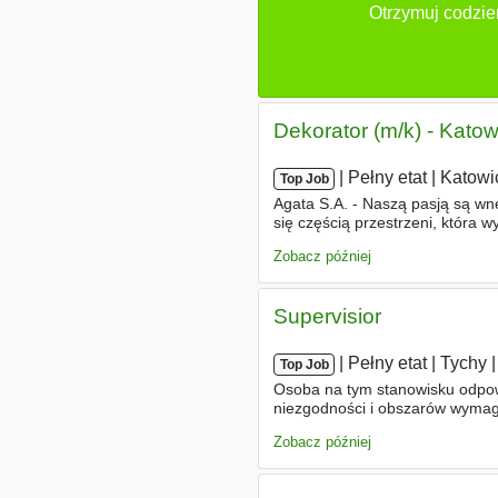
Otrzymuj codzie
Dekorator (m/k) - Katow
|
|
Pełny etat
|
Katowi
Top Job
Agata S.A. - Naszą pasją są wnę
się częścią przestrzeni, która 
niepowtarzalną atmosferę do
Zobacz później
Supervisior
|
|
Pełny etat
|
Tychy
|
Top Job
Osoba na tym stanowisku odpowi
niezgodności i obszarów wymaga
reaguje na pojawiające się p
Zobacz później