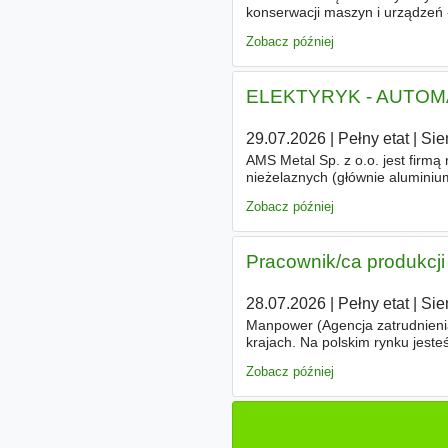
konserwacji maszyn i urządzeń 
maszyn i urządzeń produkcyjnyc
Zobacz później
ELEKTYRYK - AUTO
29.07.2026
|
Pełny etat
|
Sie
AMS Metal Sp. z o.o. jest firmą 
nieżelaznych (głównie aluminiu
Dzięki systematycznym inwesty
Zobacz później
Pracownik/ca produkcji
28.07.2026
|
Pełny etat
|
Sie
Manpower (Agencja zatrudnienia
krajach. Na polskim rynku jest
celem jest otwieranie przed ka
Zobacz później