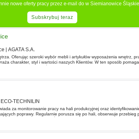
nnie nowe oferty pracy przez e-mail do w Siemianowice Śląskie
Subskrybuj teraz
ice
ce
|
AGATA S.A.
trza. Oferując szeroki wybór mebli i artykułów wyposażenia wnętrz, p
wyraża charakter, styl i wartości naszych Klientów. W ten sposób pomag
mu. ZAKRES OBOWIĄZKÓW Do głównych zadań na tym
ECO-TECHNILIN
ada za monitorowanie pracy na hali produkcyjnej oraz identyfikowani
jących poprawy. Regularnie porusza się po hali, obserwuje przebieg 
roblemy. ZAKRES OBOWIĄZKÓW Monitorowanie wskaźników procesów. 