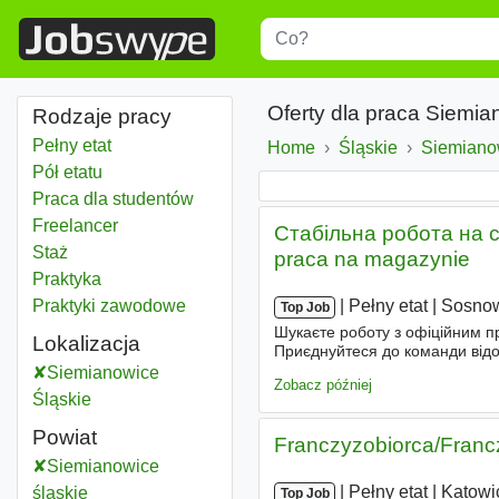
Title
Type 1 or more characters for r
Oferty dla praca Siemia
Rodzaje pracy
Pełny etat
Home
Śląskie
Województw
Siemianow
Pół etatu
Praca dla studentów
Freelancer
Стабільна робота на с
Staż
praca na magazynie
Praktyka
Praktyki zawodowe
|
|
Pełny etat
|
Sosno
Top Job
Шукаєте роботу з офіційним п
Lokalizacja
Приєднуйтеся до команди відо
за допомогою ручного сканера 
Siemianowice
Zobacz później
Śląskie
Powiat
Franczyzobiorca/Franc
Siemianowice
|
|
Pełny etat
|
Katowi
śląskie
Powiat
Top Job