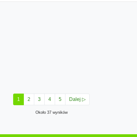
1
2
3
4
5
Dalej ▷
Około 37 wyników