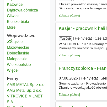
Chcesz prowadzić własną działa
Katowice
Powiat
Skorzystaj ze sprawdzonego mo
Dąbrowa górnicza
Powiat
Twojej okolicy powstaje nowa Ż
Zobacz później
Gliwice
Powiat
Bielsko-biała
Powiat
More
districts
Kasjer - pracownik hali
Województwo
|
|
Pełny etat
|
Czelad
Top Job
Śląskie
Województwo
W SCHIEVER POLSKA budujemy re
Mazowieckie
Województwo
Promujemy równość w miejscu pr
poszukujemy Kandydatek/Kandyd
Dolnośląskie
Województwo
Zobacz później
Małopolskie
Województwo
Wielkopolskie
Województwo
Franczyzobiorca - Fran
Więcej
województwo
Firmy
07.08.2026
|
Pełny etat
|
Sie
Główne zadania - Prowadzenie w
AMS METAL Sp. z o.o.
Dbanie o wysoką jakość obsług
AMS Metal Sp. z o.o.
asortymentu sklepu do potrzeb l
Zobacz później
VITKOVICE MILMET
S.A.