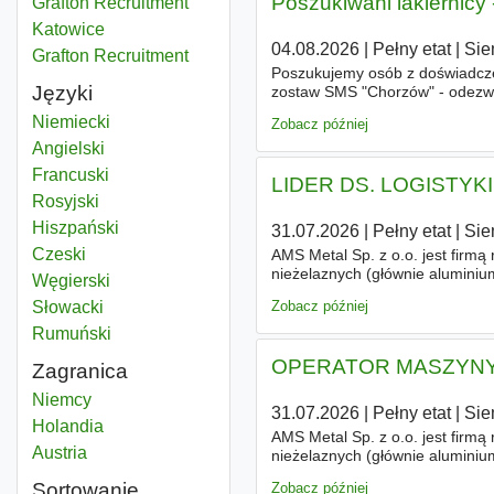
Poszukiwani lakiernicy
Grafton Recruitment
Katowice
04.08.2026
|
Pełny etat
|
Sie
Grafton Recruitment
Poszukujemy osób z doświadcze
Języki
zostaw SMS "Chorzów" - odezwie
szlifowanie, szpachlowanie, - 
Niemiecki
Zobacz później
Angielski
Francuski
LIDER DS. LOGISTY
Rosyjski
Hiszpański
31.07.2026
|
Pełny etat
|
Sie
Czeski
AMS Metal Sp. z o.o. jest firmą 
nieżelaznych (głównie aluminiu
Węgierski
Dzięki systematycznym inwesty
Słowacki
Zobacz później
Rumuński
OPERATOR MASZYNY
Zagranica
Niemcy
31.07.2026
|
Pełny etat
|
Sie
Holandia
AMS Metal Sp. z o.o. jest firmą 
Austria
nieżelaznych (głównie aluminiu
Dzięki systematycznym inwesty
Sortowanie
Zobacz później