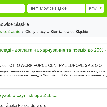
Miejscowość
Radius
esults.
Type 1 or more characters for
results.
nowice Śląskie
o
ice śląskie
Powiat
Oferty pracy w Siemianowice Śląskie
кладі - доплата на харчування та премія до 25% - 
wiec
|
OTTO WORK FORCE CENTRAL EUROPE SP. Z O.O.
рацевлаштуванням, зрозумілими обов’язками та можливістю добре 
мого логістичного складу в Sosnowcu. Робота полягає в комплектац
та електричного візка типу „piesek”. Це хороша пропозиція для лю
zyzobiorczyni sklepu Żabka
ce
|
Żabka Polska Sp. z o. o.