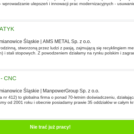
- wprowadzanie ulepszeń i innowacji prac modernizacyjnych - usuwanie
h - czytanie rysunków technicznych i instrukcji montażowych Wymaga
MATYK
mianowice Śląskie
|
AMS METAL Sp. z o.o.
rodzinną, stworzoną przez ludzi z pasją, zajmującą się recyklingiem met
m) i stali stopowych. Z powodzeniem działamy na rynku polskim i zagr
cjom w nowoczesne technologie jesteśmy liderem w branży
 - CNC
mianowice Śląskie
|
ManpowerGroup Sp. z o.o.
 nr 412) to globalna firma o ponad 70-letnim doświadczeniu, działają
eśmy od 2001 roku i obecnie posiadamy prawie 35 oddziałów w całym k
ndydatami nowych możliwości, pomoc w znalezieniu pracy
Nie trać już pracy!