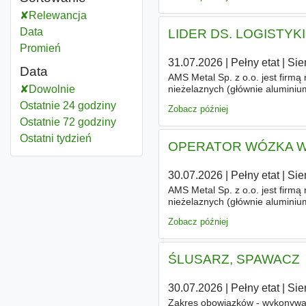
Relewancja
Data
LIDER DS. LOGISTY
Promień
31.07.2026
|
Pełny etat
|
Sie
Data
AMS Metal Sp. z o.o. jest firmą 
nieżelaznych (głównie aluminiu
Dowolnie
Dzięki systematycznym inwesty
Ostatnie 24 godziny
Zobacz później
Ostatnie 72 godziny
Ostatni tydzień
OPERATOR WÓZKA 
30.07.2026
|
Pełny etat
|
Sie
AMS Metal Sp. z o.o. jest firmą 
nieżelaznych (głównie aluminiu
Dzięki systematycznym inwesty
Zobacz później
ŚLUSARZ, SPAWACZ
30.07.2026
|
Pełny etat
|
Sie
Zakres obowiązków - wykonywa