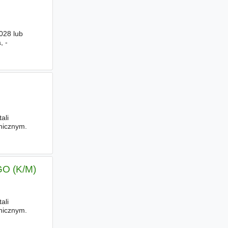
028 lub
, -
ali
anicznym.
 (K/M)
ali
anicznym.