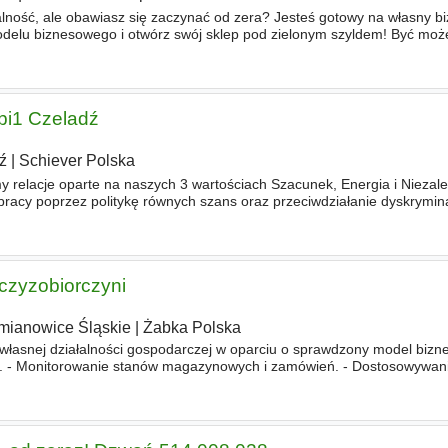
lność, ale obawiasz się zaczynać od zera? Jesteś gotowy na własny b
delu biznesowego i otwórz swój sklep pod zielonym szyldem! Być moż
abka – Ty możesz zostać jej franczyzobiorcą! Poszukujemy ka
 bi1 Czeladź
ź
|
Schiever Polska
lacje oparte na naszych 3 wartościach Szacunek, Energia i Niezale
acy poprzez politykę równych szans oraz przeciwdziałanie dyskrymina
atów na stanowisko KASJER/Pracownik Hali miejsce pracy bi
czyzobiorczyni
mianowice Śląskie
|
Żabka Polska
łasnej działalności gospodarczej w oparciu o sprawdzony model bizne
i. - Monitorowanie stanów magazynowych i zamówień. - Dostosowywan
okalnego rynku. - Współpraca z centralą w zakresie działań marketi