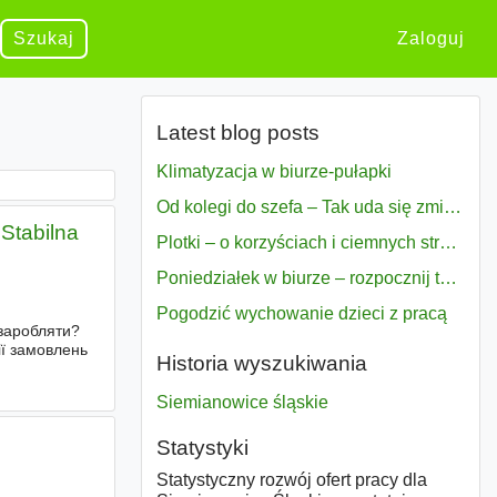
Szukaj
Zaloguj
Latest blog posts
Klimatyzacja w biurze-pułapki
Od kolegi do szefa – Tak uda się zmiana bezproblemowo
Stabilna
Plotki – o korzyściach i ciemnych stronach
Poniedziałek w biurze – rozpocznij tydzień w pełni zmotywowany
Pogodzić wychowanie dzieci z pracą
заробляти?
ії замовлень
Historia wyszukiwania
д
Siemianowice śląskie
Statystyki
Statystyczny rozwój ofert pracy dla