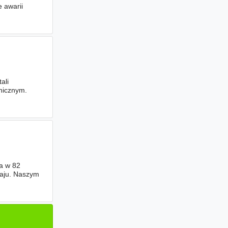
 awarii
ali
anicznym.
ca w 82
raju. Naszym