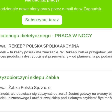
Nie trać już pracy!
codziennie nowe oferty pracy przez e-mail do w Zagnańsk.
Subskrybuj teraz
 cateringu dietetycznego - PRACA W NOCY
awa
|
REKEEP POLSKA SPÓŁKA AKCYJNA
adek – tu każdy posiłek ma znaczenie. W Rekeep Polska przygotowuj
ces produkcji i dystrybucji jest przemyślany – od planowania po poda
zego zespołu Foodify i będzie kluczowym ogniwem w
zyzobiorczyni sklepu Żabka
awa
|
Żabka Polska Sp. z o. o.
lność, ale obawiasz się zaczynać od zera? Jesteś gotowy na własny b
delu biznesowego i otwórz swój sklep pod zielonym szyldem! Być moż
abka – Ty możesz zostać jej franczyzobiorcą! Poszukujemy ka