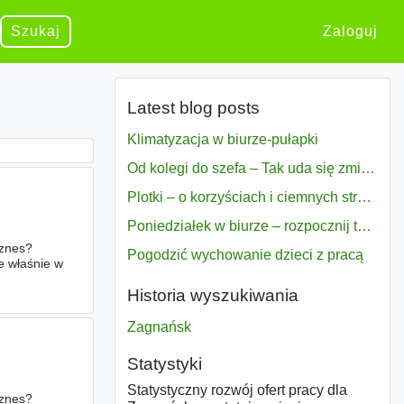
Szukaj
Zaloguj
Latest blog posts
Klimatyzacja w biurze-pułapki
Od kolegi do szefa – Tak uda się zmiana bezproblemowo
Plotki – o korzyściach i ciemnych stronach
Poniedziałek w biurze – rozpocznij tydzień w pełni zmotywowany
iznes?
Pogodzić wychowanie dzieci z pracą
e właśnie w
Historia wyszukiwania
Zagnańsk
Statystyki
Statystyczny rozwój ofert pracy dla
iznes?