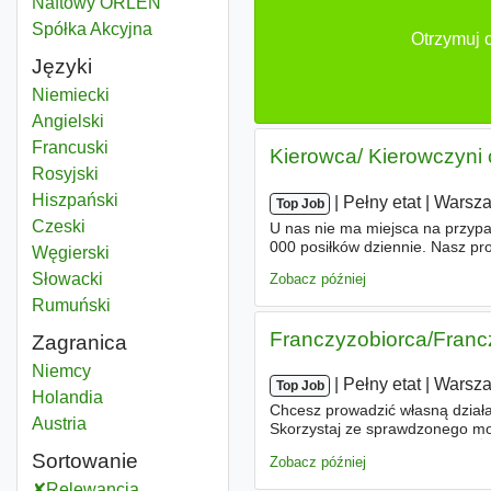
Naftowy ORLEN
Spółka Akcyjna
Otrzymuj 
Języki
Niemiecki
Angielski
Francuski
Kierowca/ Kierowczyni
Rosyjski
Hiszpański
|
|
Pełny etat
|
Warsz
Top Job
Czeski
U nas nie ma miejsca na przyp
000 posiłków dziennie. Nasz pro
Węgierski
Kierowcy, który dołączy do nas
Słowacki
Zobacz później
Rumuński
Franczyzobiorca/Franc
Zagranica
Niemcy
|
|
Pełny etat
|
Warsz
Top Job
Holandia
Chcesz prowadzić własną działa
Austria
Skorzystaj ze sprawdzonego mo
Twojej okolicy powstaje nowa Ż
Sortowanie
Zobacz później
Relewancja