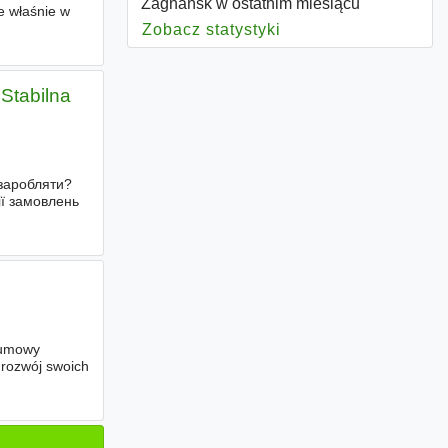
Zagnańsk w ostatnim miesiącu
e właśnie w
Zobacz statystyki
dla Zagnańsk
Stabilna
заробляти?
ії замовлень
д
 umowy
 rozwój swoich