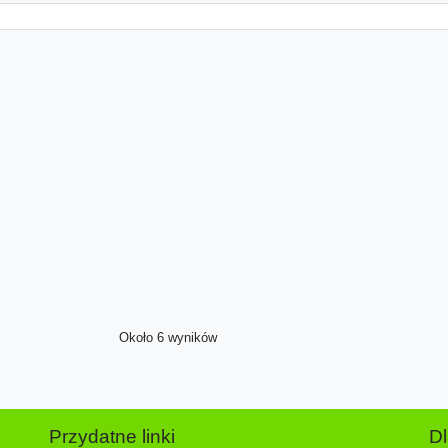
Około 6 wyników
Przydatne linki
D