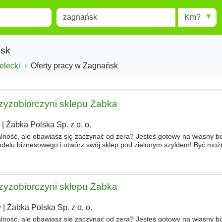
Miejscowość
Radius
esults.
Type 1 or more characters for
results.
ńsk
wództwo
elecki
Powiat
Oferty pracy w Zagnańsk
zyzobiorczyni sklepu Żabka
m
|
Żabka Polska Sp. z o. o.
lność, ale obawiasz się zaczynać od zera? Jesteś gotowy na własny b
delu biznesowego i otwórz swój sklep pod zielonym szyldem! Być moż
abka – Ty możesz zostać jej franczyzobiorcą! Poszukujemy ka
zyzobiorczyni sklepu Żabka
w
|
Żabka Polska Sp. z o. o.
lność, ale obawiasz się zaczynać od zera? Jesteś gotowy na własny b