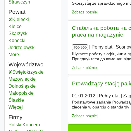
Strawczyn
Skorzystaj ze sprawdzonego mo
Twojej okolicy powstaje nowa Ż
Powiat
Zobacz później
Kielecki
Powiat
Kielce
Powiat
Стабільна робота на с
Skarżyski
Powiat
praca na magazynie
Konecki
Powiat
|
|
Pełny etat
|
Sosno
Jędrzejowski
Powiat
Top Job
Шукаєте роботу з офіційним п
More
districts
Приєднуйтеся до команди відо
Województwo
за допомогою ручного сканера 
Zobacz później
Świętokrzyskie
Województwo
Mazowieckie
Województwo
Prowadzący stację pal
Dolnośląskie
Województwo
Małopolskie
Województwo
01.01.2012
|
Pełny etat
|
Zag
Śląskie
Województwo
Podstawowe zadania Prowadzące
Więcej
województwo
zlecenia w oparciu o standardy 
pracowników zatrudnionych na s
Zobacz później
Firmy
Polski Koncern