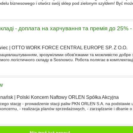
delu biznesowego i otwórz swój sklep pod zielonym szyldem! Być moż
abka - Ty możesz zostać jej franczyzobiorcą! Poszukujemy ka
кладі - доплата на харчування та премія до 25% - 
wiec
|
OTTO WORK FORCE CENTRAL EUROPE SP. Z O.O.
рацевлаштуванням, зрозумілими обов’язками та можливістю добре 
мого логістичного складу в Sosnowcu. Робота полягає в комплектац
та електричного візка типу „piesek”. Це хороша пропозиція для лю
iw
nańsk
|
Polski Koncern Naftowy ORLEN Spółka Akcyjna
go stację - prowadzenie stacji paliw PKN ORLEN S.A. na podstawie
koncernu, - realizacja planów sprzedażowych, - zarządzanie i dbanie o
tacji, - wypracowywanie najwyższych standardów obsługi