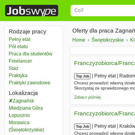
Title
Type 1 or more characters for r
Oferty dla praca Zagna
Rodzaje pracy
Pełny etat
Home
Świętokrzyskie
Woje
Ki
Pół etatu
Praca dla studentów
Freelancer
Franczyzobiorca/Franc
Staż
Praktyka
|
|
Pełny etat
|
Rado
Top Job
Praktyki zawodowe
Chcesz prowadzić własną działa
Skorzystaj ze sprawdzonego mo
Lokalizacja
Twojej okolicy powstaje nowa Ż
Zobacz później
Zagnańsk
Miedziana Góra
Franczyzobiorca/Franc
Łopuszno
Morawica
|
|
Pełny etat
|
Krakó
Top Job
(Świętokrzyskie)
Chcesz prowadzić własną działa