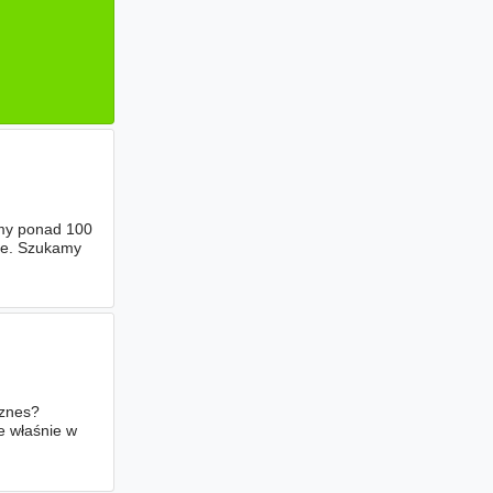
emy ponad 100
nie. Szukamy
iznes?
e właśnie w