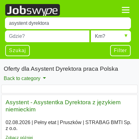
Title
Type 1 or more characters for results.
Miejscowość
Radius
Type 1 or more characters for results.
Szukaj
Filter
Oferty dla Asystent Dyrektora praca Polska
Back to category
Asystent - Asystentka Dyrektora z językiem
niemieckim
02.08.2026
|
Pełny etat
|
Pruszków
|
STRABAG BMTI Sp.
z o.o.
Zobacz później