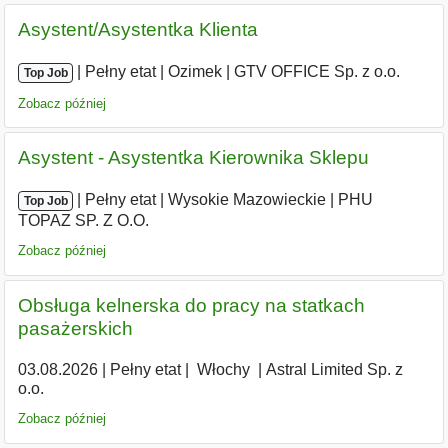
Asystent/Asystentka Klienta
|
|
Pełny etat
|
Ozimek
|
GTV OFFICE Sp. z o.o.
Top Job
Zobacz później
Asystent - Asystentka Kierownika Sklepu
|
|
Pełny etat
|
Wysokie Mazowieckie
|
PHU
Top Job
TOPAZ SP. Z O.O.
Zobacz później
Obsługa kelnerska do pracy na statkach
pasażerskich
03.08.2026
|
Pełny etat
|
|
Włochy
|
Astral Limited Sp. z
o.o.
Zobacz później