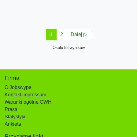
1
2
Dalej ▷
Około 58 wyników
Firma
O Jobswype
Kontakt Impressum
Warunki ogólne OWH
Prasa
Statystyki
Ankieta
Przydatne linki