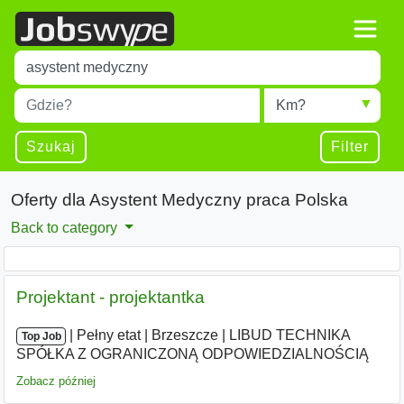
Title
Type 1 or more characters for results.
Miejscowość
Radius
Type 1 or more characters for results.
Szukaj
Filter
Oferty dla Asystent Medyczny praca Polska
Back to category
Projektant - projektantka
|
|
Pełny etat
|
Brzeszcze
|
LIBUD TECHNIKA
Top Job
SPÓŁKA Z OGRANICZONĄ ODPOWIEDZIALNOŚCIĄ
Zobacz później