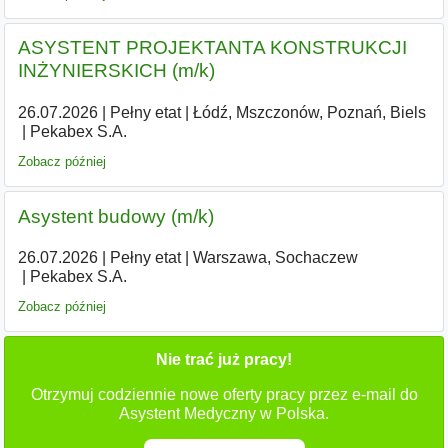
ASYSTENT PROJEKTANTA KONSTRUKCJI
INŻYNIERSKICH (m/k)
26.07.2026
|
Pełny etat
|
Łódź, Mszczonów, Poznań, Biels
|
Pekabex S.A.
Zobacz później
Asystent budowy (m/k)
26.07.2026
|
Pełny etat
|
Warszawa, Sochaczew
|
Pekabex S.A.
Zobacz później
Nie trać już pracy!
Otrzymuj codziennie nowe oferty pracy przez e-mail do
Asystent Medyczny w Polska.