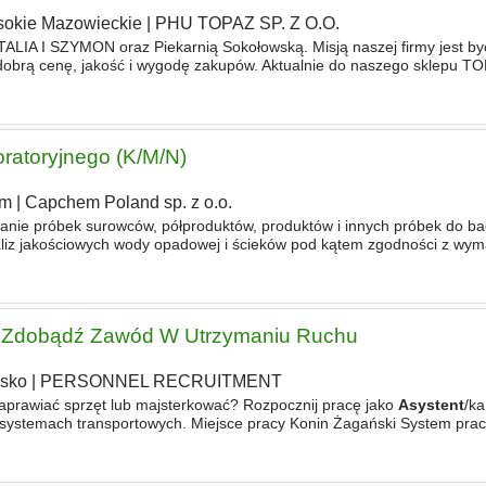
okie Mazowieckie
|
PHU TOPAZ SP. Z O.O.
TALIA I SZYMON oraz Piekarnią Sokołowską. Misją naszej firmy jest być
 dobrą cenę, jakość i wygodę zakupów. Aktualnie do naszego sklepu T
poszukujemy osoby na stanowisko -
Asystent
-
Asystentka
oratoryjnego (K/M/N)
em
|
Capchem Poland sp. z o.o.
 próbek surowców, półproduktów, produktów i innych próbek do b
liz jakościowych wody opadowej i ścieków pod kątem zgodności z wym
roduktu przed wysyłką oraz sprawdzanie materiałów opakowaniowych, r
 - Zdobądź Zawód W Utrzymaniu Ruchu
sko
|
PERSONNEL RECRUITMENT
naprawiać sprzęt lub majsterkować? Rozpocznij pracę jako
Asystent
/ka
 systemach transportowych. Miejsce pracy Konin Żagański System pracy
 OBOWIĄZKÓW pomoc przy przeglądach, naprawach