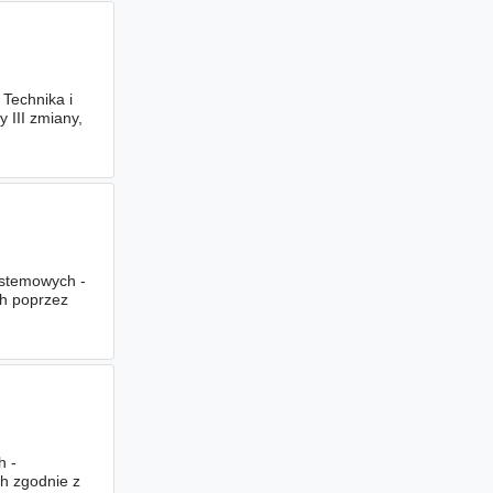
 Technika i
 III zmiany,
stemowych -
ch poprzez
h -
h zgodnie z