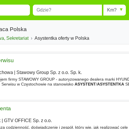
Miejscowość
Radius
esults.
Type 1 or more characters for
results.
raca Polska
a, Sekretariat
Asystentka oferty w Polska
erwisu
ochowa
|
Stawowy Group Sp. z o.o. Sp. k.
ojem firmy STAWOWY GROUP - autoryzowanego dealera marki HYUND
 Serwisu w Częstochowie na stanowisko
ASYSTENT
/
ASYSTENTKA
S
zniowie, studenci Politechniki o kierunku mechanicznym, absolwenc
ienta
k
|
GTV OFFICE Sp. z o.o.
asza codzienność, doświadczenie i zespół, który wie, jak realizować cele 