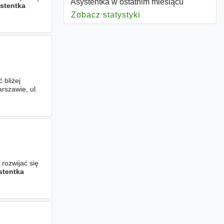
Asystentka w ostatnim miesiącu
stentka
Zobacz statystyki
dla Asystentka
 bliżej
rszawie, ul.
 rozwijać się
stentka