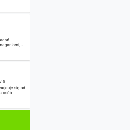
badań
maganiami, -
wie
ajduje się od
la osób