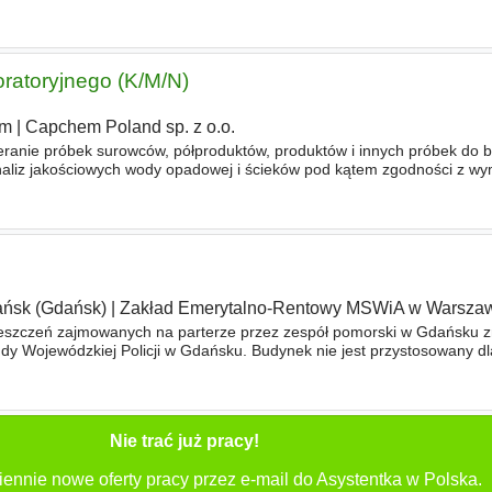
gramem i BHP - weryfikacja dokumentacji technicznej - współpr
oratoryjnego (K/M/N)
em
|
Capchem Poland sp. z o.o.
ie próbek surowców, półproduktów, produktów i innych próbek do 
naliz jakościowych wody opadowej i ścieków pod kątem zgodności z wy
roduktu przed wysyłką oraz sprawdzanie materiałów opakowaniowyc
ńsk (Gdańsk)
|
Zakład Emerytalno-Rentowy MSWiA w Warsza
eszczeń zajmowanych na parterze przez zespół pomorski w Gdańsku zn
y Wojewódzkiej Policji w Gdańsku. Budynek nie jest przystosowany d
ndy. Do budynku i przy wejściu na parter znajdują się sch
Nie trać już pracy!
ennie nowe oferty pracy przez e-mail do Asystentka w Polska.