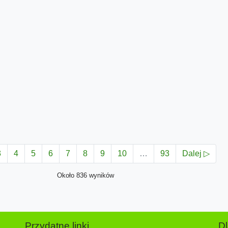
3
4
5
6
7
8
9
10
…
93
Dalej ▷
Około 836 wyników
Przydatne linki
D