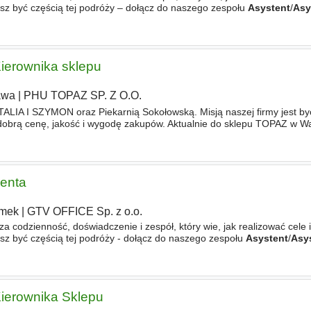
z być częścią tej podróży – dołącz do naszego zespołu
Asystent
/
Asy
ość transportu osobowego! Jako zespół stawiamy na partnerski model
Kierownika sklepu
awa
|
PHU TOPAZ SP. Z O.O.
TALIA I SZYMON oraz Piekarnią Sokołowską. Misją naszej firmy jest być
 dobrą cenę, jakość i wygodę zakupów. Aktualnie do sklepu TOPAZ w Wa
wnicy/ka na stanowisko -
Asystent
-
Asystentka
Kierownika
ienta
mek
|
GTV OFFICE Sp. z o.o.
sza codzienność, doświadczenie i zespół, który wie, jak realizować cele i
z być częścią tej podróży - dołącz do naszego zespołu
Asystent
/
Asy
ość transportu osobowego! Jako zespół stawiamy na partnerski model
Kierownika Sklepu