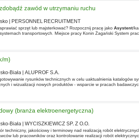
- zdobądź zawód w utrzymaniu ruchu
sko
|
PERSONNEL RECRUITMENT
naprawiać sprzęt lub majsterkować? Rozpocznij pracę jako
Asystent
/ka
 systemach transportowych. Miejsce pracy Konin Żagański System pracy
OBOWIĄZKÓW - pomoc przy przeglądach, naprawach
k/m)
lsko-Biała
|
ALUPROF S.A.
wywanie rysunków technicznych w celu uaktualnienia katalogów sy
nych i wizualizacji nowych produktów - wsparcie w pracach badawczy
chnicznej - wprowadzanie parametrów technicznych nowych artyk
dowy (branża elektroenergetyczna)
lsko-Biała
|
WYCISZKIEWICZ SP. Z O.O.
chniczny, jakościowy i terminowy nad realizacją robót elektrycznyc
ów lub pracowników oraz kontrolowanie realizacji robót elektrycznyc