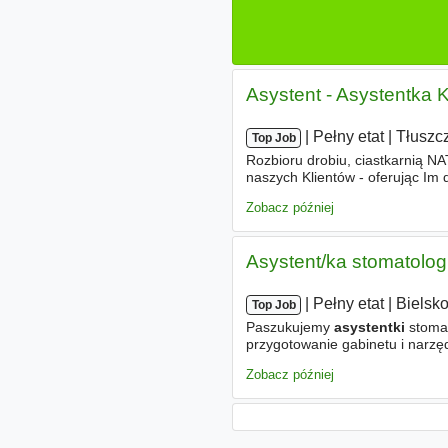
Asystent - Asystentka 
|
|
Pełny etat
|
Tłuszc
Top Job
Rozbioru drobiu, ciastkarnią NA
naszych Klientów - oferując Im
Tłuszczu, ul. Przemysłowa 7 - 
Zobacz później
Asystent/ka stomatolog
|
|
Pełny etat
|
Bielsko
Top Job
Paszukujemy
asystentki
stoma
przygotowanie gabinetu i narzęd
wykształcenie kierunkowe - dy
Zobacz później