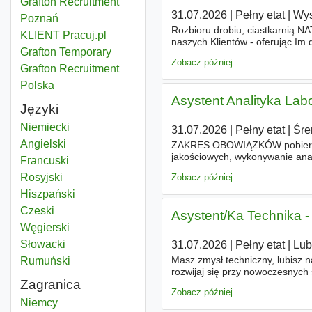
Grafton Recruitment
31.07.2026
|
Pełny etat
|
Wys
Poznań
Rozbioru drobiu, ciastkarnią NA
KLIENT Pracuj.pl
naszych Klientów - oferując Im
Grafton Temporary
Tłuszczu, ul. Przemysłowa 7 - 
Zobacz później
Grafton Recruitment
Polska
Asystent Analityka Lab
Języki
Niemiecki
31.07.2026
|
Pełny etat
|
Śr
Angielski
ZAKRES OBOWIĄZKÓW pobieranie
jakościowych, wykonywanie ana
Francuski
drukowanie etykiet, kontrola p
Rosyjski
Zobacz później
Hiszpański
Czeski
Asystent/Ka Technika
Węgierski
Słowacki
31.07.2026
|
Pełny etat
|
Lub
Masz zmysł techniczny, lubisz 
Rumuński
rozwijaj się przy nowoczesnych
Zagranica
system IV-brygadowy ZAKRES
Zobacz później
Asystentka
Niemcy