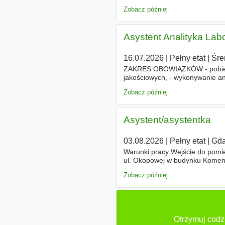
kontraktem, projektem, harmono
Zobacz później
Asystent Analityka Lab
16.07.2026
|
Pełny etat
|
Śr
ZAKRES OBOWIĄZKÓW - pobieran
jakościowych, - wykonywanie a
drukowanie etykiet, kontrola p
Zobacz później
Asystent/asystentka
03.08.2026
|
Pełny etat
|
Gda
Warunki pracy Wejście do pomi
ul. Okopowej w budynku Komend
niepełnosprawnych, brak jest wi
Zobacz później
Otrzymuj codzi