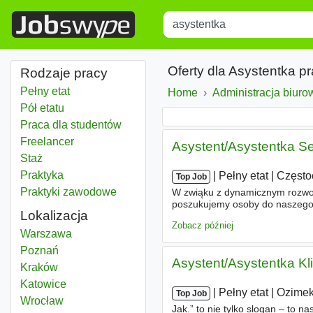
Title
Type 1 or more characters for r
Oferty dla Asystentka p
Rodzaje pracy
Pełny etat
Home
Administracja biurow
Pół etatu
Praca dla studentów
Freelancer
Asystent/Asystentka S
Staż
Praktyka
|
|
Pełny etat
|
Częst
Top Job
Praktyki zawodowe
W zwiąku z dynamicznym rozw
poszukujemy osoby do naszego
Lokalizacja
MECHANICZNEGO, preferowani uc
Zobacz później
Asystentka
Warszawa
Asystentka
Poznań
Asystent/Asystentka Kl
Asystentka
Kraków
Asystentka
Katowice
|
|
Pełny etat
|
Ozime
Top Job
Asystentka
Wrocław
Jak.” to nie tylko slogan – to n