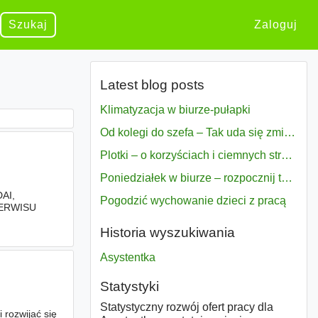
Szukaj
Zaloguj
Latest blog posts
Klimatyzacja w biurze-pułapki
Od kolegi do szefa – Tak uda się zmiana bezproblemowo
Plotki – o korzyściach i ciemnych stronach
Poniedziałek w biurze – rozpocznij tydzień w pełni zmotywowany
AI,
Pogodzić wychowanie dzieci z pracą
ERWISU
i technikum
Historia wyszukiwania
Asystentka
Statystyki
Statystyczny rozwój ofert pracy dla
i rozwijać się