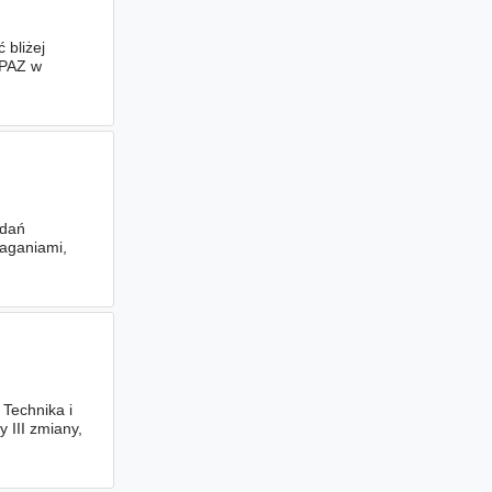
 bliżej
OPAZ w
adań
aganiami,
ze
 Technika i
 III zmiany,