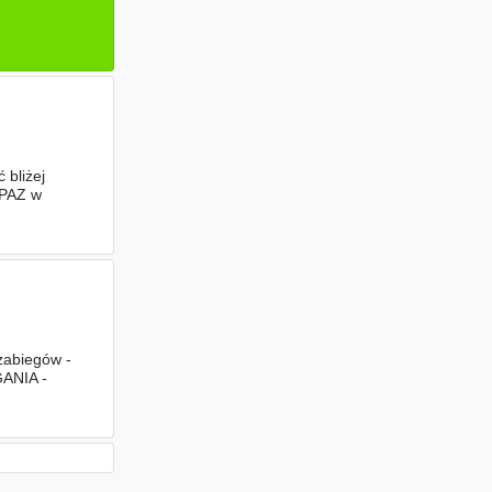
 bliżej
OPAZ w
abiegów -
GANIA -