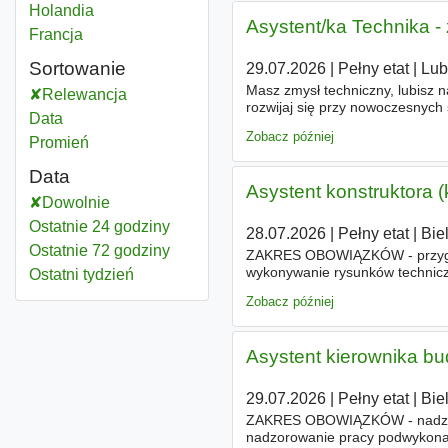
Asystentka
Holandia
Asystent/ka Technika 
Asystentka
Francja
Sortowanie
29.07.2026
|
Pełny etat
|
Lub
Masz zmysł techniczny, lubisz 
Relewancja
rozwijaj się przy nowoczesnych
Data
system IV-brygadowy ZAKRES 
Zobacz później
Promień
Data
Asystent konstruktora (
Dowolnie
Ostatnie 24 godziny
28.07.2026
|
Pełny etat
|
Bie
Ostatnie 72 godziny
ZAKRES OBOWIĄZKÓW - przygoto
wykonywanie rysunków technicz
Ostatni tydzień
przygotowanie dokumentacji te
Zobacz później
Asystent kierownika bu
29.07.2026
|
Pełny etat
|
Bie
ZAKRES OBOWIĄZKÓW - nadzór te
nadzorowanie pracy podwykonawc