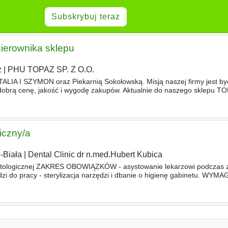
Subskrybuj teraz
Kierownika sklepu
z
|
PHU TOPAZ SP. Z O.O.
TALIA I SZYMON oraz Piekarnią Sokołowską. Misją naszej firmy jest być
 dobrą cenę, jakość i wygodę zakupów. Aktualnie do naszego sklepu T
poszukujemy osoby na stanowisko -
Asystent
-
Asystentka
iczny/a
-Biała
|
Dental Clinic dr n.med.Hubert Kubica
tologicznej ZAKRES OBOWIĄZKÓW - asystowanie lekarzowi podczas z
zi do pracy - sterylizacja narzędzi i dbanie o higienę gabinetu. WYMA
plom
asystentki
stomatologicznej lub higienistki/ - mile