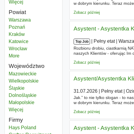
Więcej
miast
w dobrym kierunku. Teraz możes
Klienta i buduj z nami przyszł
Powiat
Zobacz później
Asystentka
Warszawa
Powiat
Asystentka
Poznań
Powiat
Asystent - Asystentka 
Asystentka
Kraków
Powiat
|
|
Pełny etat
|
Warsz
Asystentka
Katowice
Powiat
Top Job
Rozbioru drobiu, ciastkarnią NA
Asystentka
Wrocław
Powiat
naszych Klientów - oferując Im
More
districts
Trocka 10 - poszukujemy praco
Zobacz później
Województwo
Asystentka
Mazowieckie
Województwo
Asystent/Asystentka Kl
Asystentka
Wielkopolskie
Województwo
Asystentka
Śląskie
Województwo
31.07.2026
|
Pełny etat
|
Ozi
Asystentka
Dolnośląskie
Województwo
Jak.” to nie tylko slogan - to na
Asystentka
Małopolskie
Województwo
w dobrym kierunku. Teraz możes
Klienta i buduj z nami przyszł
Więcej
województwo
Zobacz później
Firmy
Asystent - Asystentka 
Hays Poland