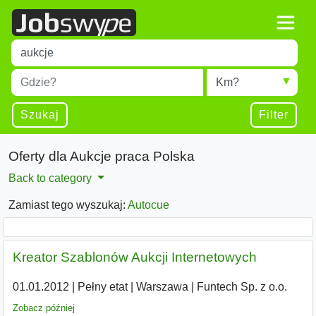
Title
Type 1 or more characters for results.
Miejscowość
Radius
Type 1 or more characters for results.
Szukaj
Filter
Oferty dla Aukcje praca Polska
Back to category
Zamiast tego wyszukaj:
Autocue
Kreator Szablonów Aukcji Internetowych
01.01.2012
|
Pełny etat
|
Warszawa
|
Funtech Sp. z o.o.
Zobacz później