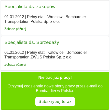
Specjalista ds. zakupów
01.01.2012
|
Pełny etat
|
Wrocław
|
Bombardier
Transportation Polska Sp. z o.o.
Zobacz później
Specjalista ds. Sprzedaży
01.01.2012
|
Pełny etat
|
Katowice
|
Bombardier
Transportation ZWUS Polska Sp. z o.o.
Zobacz później
Nie trać już pracy!
Otrzymuj codziennie nowe oferty pracy przez e-mail do
Bombardier w Polska.
Subskrybuj teraz