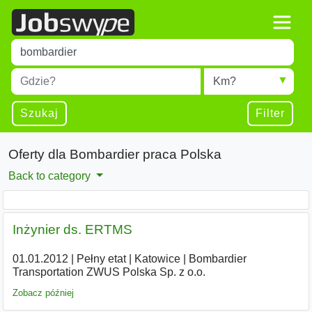
Title
Type 1 or more characters for results.
Miejscowość
Radius
Type 1 or more characters for results.
Szukaj
Filter
Oferty dla Bombardier praca Polska
Back to category
Inżynier ds. ERTMS
01.01.2012
|
Pełny etat
|
Katowice
|
Bombardier
Transportation ZWUS Polska Sp. z o.o.
Zobacz później