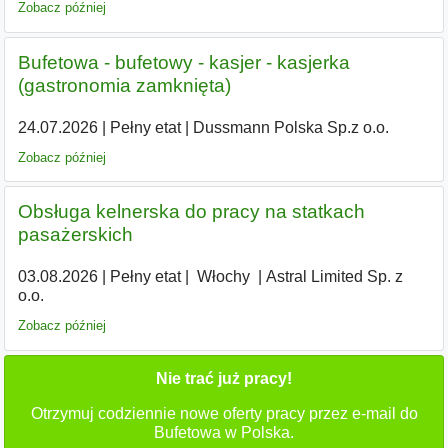
Zobacz później
Bufetowa - bufetowy - kasjer - kasjerka
(gastronomia zamknięta)
24.07.2026
|
Pełny etat
|
Dussmann Polska Sp.z o.o.
Zobacz później
Obsługa kelnerska do pracy na statkach
pasażerskich
03.08.2026
|
Pełny etat
|
|
Włochy
|
Astral Limited Sp. z
o.o.
Zobacz później
Nie trać już pracy!
Otrzymuj codziennie nowe oferty pracy przez e-mail do
Bufetowa w Polska.