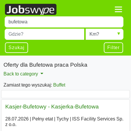
Title
Type 1 or more characters for results.
Miejscowość
Radius
Type 1 or more characters for results.
Szukaj
Filter
Oferty dla Bufetowa praca Polska
Back to category
Zamiast tego wyszukaj:
Buffet
Kasjer-Bufetowy - Kasjerka-Bufetowa
28.07.2026
|
Pełny etat
|
Tychy
|
ISS Facility Services Sp.
z o.o.