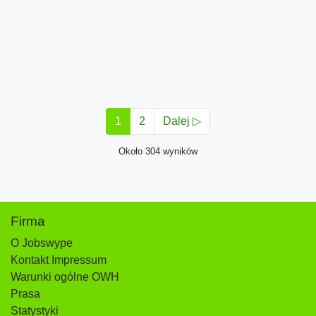
1
2
Dalej ▷
Około 304 wyników
Firma
O Jobswype
Kontakt Impressum
Warunki ogólne OWH
Prasa
Statystyki