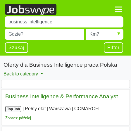
Title
Type 1 or more characters for results.
Miejscowość
Radius
Type 1 or more characters for results.
Szukaj
Filter
Oferty dla Business Intelligence praca Polska
Back to category
Business Intelligence & Performance Analyst
|
|
Pełny etat
|
Warszawa
|
COMARCH
Top Job
Zobacz później