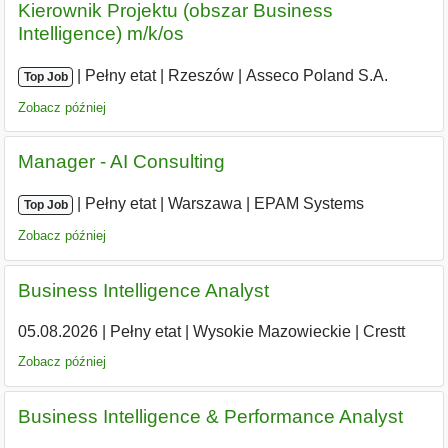
Kierownik Projektu (obszar Business
Intelligence) m/k/os
|
|
Pełny etat
|
Rzeszów
|
Asseco Poland S.A.
Top Job
Zobacz później
Manager - AI Consulting
|
|
Pełny etat
|
Warszawa
|
EPAM Systems
Top Job
Zobacz później
Business Intelligence Analyst
05.08.2026
|
Pełny etat
|
Wysokie Mazowieckie
|
Crestt
Zobacz później
Business Intelligence & Performance Analyst