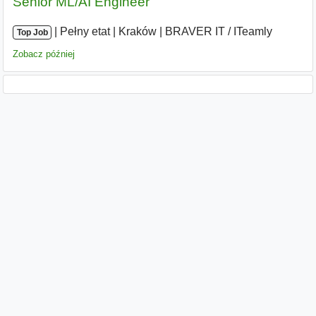
Senior ML/AI Engineer
|
|
Pełny etat
|
Kraków
|
BRAVER IT / ITeamly
Top Job
Zobacz później