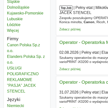
Canon
Śląskie
Województwo
Canon
Dolnośląskie
Województwo
|
|
Pełny etat
|
Mikołó
Top Job
JACEK STENCEL
Canon
Kujawsko-Pomorskie
Województwo
Zespołu poszukujemy OPE
Canon
Lubuskie
Województwo
Konica minolta,
Canon
, Ricoh
Canon
Łódzkie
Województwo
małego formatu /Konica Minolt
Zobacz później
Więcej
województwo
Firmy
Operator - Operatorka
Canon Polska Sp.z
o.o.
02.08.2026
|
Pełny etat
|
Ela
Elanders Polska Sp. z
Szukamy operatorów do maszyn c
varioPRINT iX3200 o wydajności
o.o.
grupa działająca od 1908 roku -
USŁUGI
Zobacz później
POLIGRAFICZNO
REKLAMOWE
Operator - Operatorka 
"PASJA" JACEK
STENCEL
31.07.2026
|
Pełny etat
|
Ela
Szukamy operatorów do maszyn c
Języki
varioPRINT iX3200 o wydajności
Niemiecki
grupa działająca od 1908 roku -