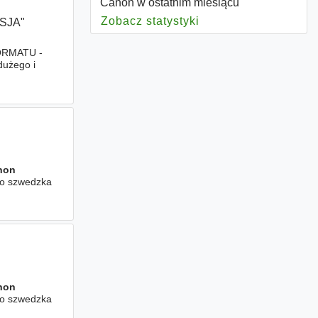
Canon w ostatnim miesiącu
Zobacz statystyki
dla Canon
SJA"
ORMATU -
użego i
rodukcyjnych
non
to szwedzka
non
to szwedzka