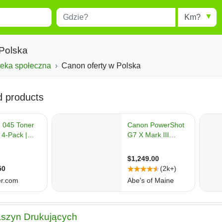
Miejscowość
Radius
esults.
Type 1 or more characters for
results.
 Polska
ieka społeczna
Canon oferty w Polska
aszyn Drukujących