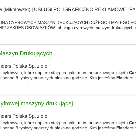
w (Mikołowski)
|
USŁUGI POLIGRAFICZNO REKLAMOWE "PA
RATORA CYFROWYCH MASZYN DRUKUJĄCYCH DUŻEGO I MAŁEGO F
, HP/ ZAKRES OBOWIĄZKÓW -obsługa cyfrowych maszyn drukujących d
a,
Canon
, Ricoh, Latex/ -kontrola jakości produktu -realizacja zleceń p
 Maszyn Drukujących
nders Polska Sp. z o.o.
yfrowych, które dopiero stają na hali - m.in. arkuszowego inkjetu
Ca
 ponad 9 tysięcy arkuszy dupleks na godzinę. Kim jesteśmy Elanders 
 dziś około 7 000 osób w blisko 20 krajach na czterech
cyfrowej maszyny drukującej
nders Polska Sp. z o.o.
yfrowych, które dopiero stają na hali - m.in. arkuszowego inkjetu
Ca
 ponad 9 tysięcy arkuszy dupleks na godzinę. Kim jesteśmy Elanders 
 dziś około 7 000 osób w blisko 20 krajach na czterech