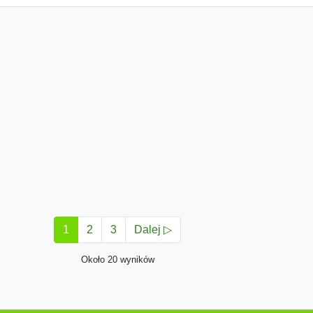
1
2
3
Dalej ▷
Około 20 wyników