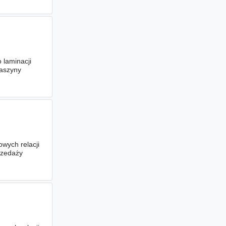
laminacji
maszyny
wych relacji
rzedaży