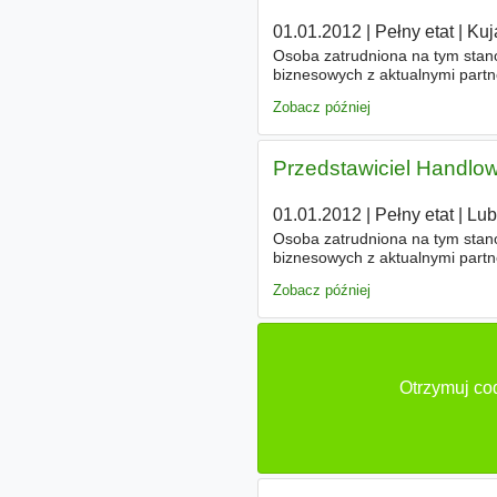
01.01.2012
|
Pełny etat
|
Kuj
Osoba zatrudniona na tym stano
biznesowych z aktualnymi partn
poprzez sieć partnerską na ter
Zobacz później
Przedstawiciel Handlowy
01.01.2012
|
Pełny etat
|
Lub
Osoba zatrudniona na tym stano
biznesowych z aktualnymi partn
poprzez sieć partnerską na ter
Zobacz później
Otrzymuj co