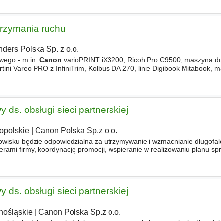
trzymania ruchu
nders Polska Sp. z o.o.
wego - m.in.
Canon
varioPRINT iX3200, Ricoh Pro C9500, maszyna do 
artini Vareo PRO z InfiniTrim, Kolbus DA 270, linie Digibook Mitabook, 
nie awarii mechanicznych, pneumatycznych i elektrycznych
 ds. obsługi sieci partnerskiej
opolskie
|
Canon Polska Sp.z o.o.
wisku będzie odpowiedzialna za utrzymywanie i wzmacnianie długofalo
erami firmy, koordynację promocji, wspieranie w realizowaniu planu sp
enie południowej Polski. NIEZBĘDNE - doświadczenie w
 ds. obsługi sieci partnerskiej
nośląskie
|
Canon Polska Sp.z o.o.