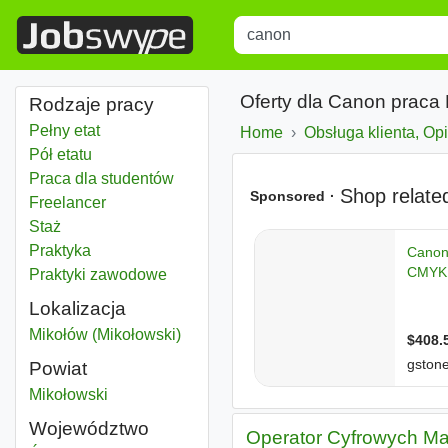
Title
Type 1 or more characters for r
Oferty dla Canon praca
Rodzaje pracy
Pełny etat
Home
Obsługa klienta, Op
Pół etatu
Praca dla studentów
Freelancer
Staż
Praktyka
Praktyki zawodowe
Lokalizacja
Canon
Mikołów (Mikołowski)
Powiat
Canon
Mikołowski
Powiat
Województwo
Operator Cyfrowych M