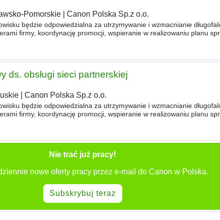
awsko-Pomorskie
|
Canon Polska Sp.z o.o.
wisku będzie odpowiedzialna za utrzymywanie i wzmacnianie długofalo
erami firmy, koordynację promocji, wspieranie w realizowaniu planu sp
enie południowej Polski. NIEZBĘDNE - doświadczenie w
 ds. obsługi sieci partnerskiej
uskie
|
Canon Polska Sp.z o.o.
wisku będzie odpowiedzialna za utrzymywanie i wzmacnianie długofalo
erami firmy, koordynację promocji, wspieranie w realizowaniu planu sp
enie południowej Polski. NIEZBĘDNE - doświadczenie w
Nie trać już pracy!
dziennie nowe oferty pracy przez e-mail do Canon w Polska.
Subskrybuj teraz