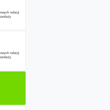
wych relacji
rzedaży
wych relacji
rzedaży