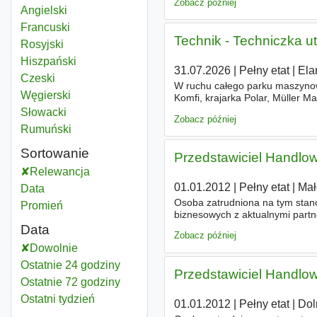
Zobacz później
Angielski
Francuski
Technik - Techniczka u
Rosyjski
Hiszpański
31.07.2026
|
Pełny etat
|
Ela
Czeski
W ruchu całego parku maszyno
Węgierski
Komfi, krajarka Polar, Müller M
Schmedt, - diagnostyka i usuwa
Słowacki
Zobacz później
Rumuński
Sortowanie
Przedstawiciel Handlowy
Relewancja
01.01.2012
|
Pełny etat
|
Mał
Data
Osoba zatrudniona na tym stano
Promień
biznesowych z aktualnymi partn
poprzez sieć partnerską na ter
Data
Zobacz później
Dowolnie
Ostatnie 24 godziny
Przedstawiciel Handlowy
Ostatnie 72 godziny
Ostatni tydzień
01.01.2012
|
Pełny etat
|
Dol