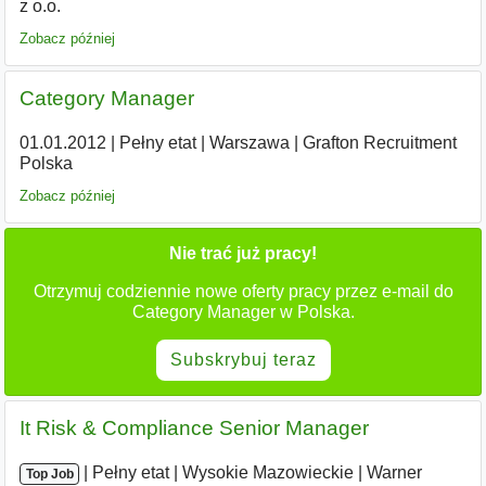
z o.o.
Zobacz później
Category Manager
01.01.2012
|
Pełny etat
|
Warszawa
|
Grafton Recruitment
Polska
Zobacz później
Nie trać już pracy!
Otrzymuj codziennie nowe oferty pracy przez e-mail do
Category Manager w Polska.
Subskrybuj teraz
It Risk & Compliance Senior Manager
|
|
Pełny etat
|
Wysokie Mazowieckie
|
Warner
Top Job