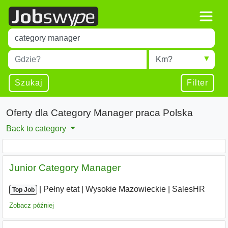
Title
Type 1 or more characters for results.
Miejscowość
Radius
Type 1 or more characters for results.
Szukaj
Filter
Oferty dla Category Manager praca Polska
Back to category
Junior Category Manager
|
|
Pełny etat
|
Wysokie Mazowieckie
|
SalesHR
Top Job
Zobacz później