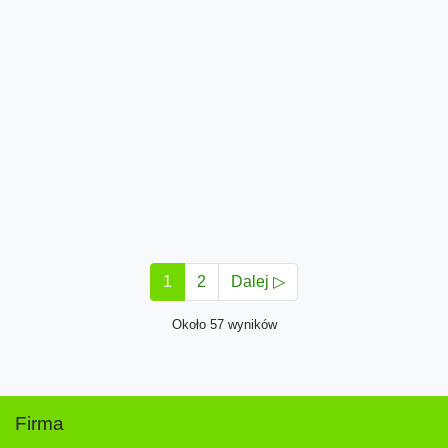
1
2
Dalej ▷
Około 57 wyników
Firma