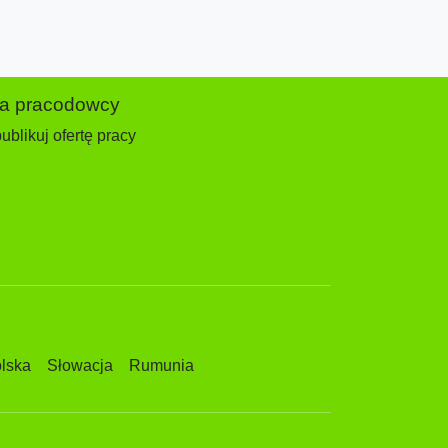
la pracodowcy
ublikuj ofertę pracy
lska
Słowacja
Rumunia