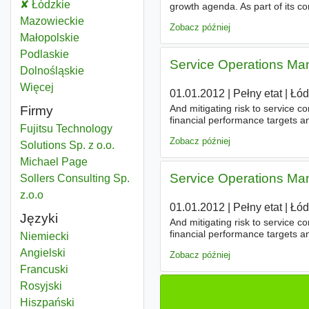
Client relationship manager
Łódzkie
Województwo
growth agenda. As part of its c
Production
Manager
- Director 
Client relationship manager
Mazowieckie
Województwo
Zobacz później
Client relationship manager
Małopolskie
Województwo
Client relationship manager
Podlaskie
Województwo
Service Operations Ma
Client relationship manager
Dolnośląskie
Województwo
Więcej
województwo
01.01.2012
|
Pełny etat
|
Łód
And mitigating risk to service c
Firmy
financial performance targets a
Fujitsu Technology
stakeholder
relationships
- Coo
Zobacz później
Solutions Sp. z o.o.
Michael Page
Service Operations Ma
Sollers Consulting Sp.
z.o.o
01.01.2012
|
Pełny etat
|
Łód
Języki
And mitigating risk to service c
financial performance targets a
Niemiecki
stakeholder
relationships
- Coo
Angielski
Zobacz później
Francuski
Rosyjski
Hiszpański