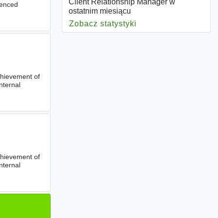
Client Relationship Manager w
ienced
ostatnim miesiącu
Zobacz statystyki
dla Client Relation
hievement of
nternal
hievement of
nternal