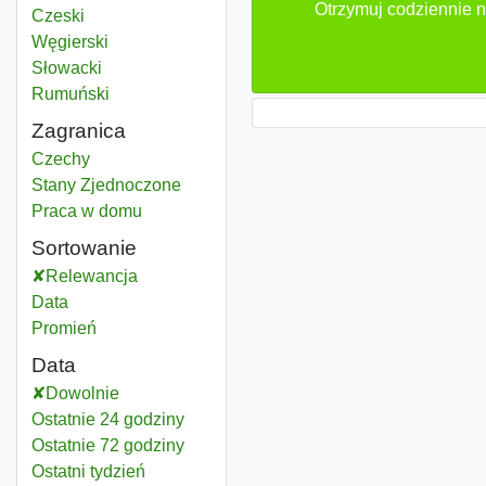
Otrzymuj codziennie n
Czeski
Węgierski
Słowacki
Rumuński
Zagranica
Client relationship manager
Czechy
Client relationship manager
Stany Zjednoczone
Client relationship manager
Praca w domu
Sortowanie
Relewancja
Data
Promień
Data
Dowolnie
Ostatnie 24 godziny
Ostatnie 72 godziny
Ostatni tydzień