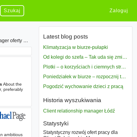
Szukaj
Zaloguj
Latest blog posts
oferty w Łódź
Klimatyzacja w biurze-pułapki
Od kolegi do szefa – Tak uda się zmiana bezproblemowo
Plotki – o korzyściach i ciemnych stronach
Poniedziałek w biurze – rozpocznij tydzień w pełni zmotywowany
ts
About the
Pogodzić wychowanie dzieci z pracą
r, preferably
Historia wyszukiwania
Client relationship manager Łódź
Statystyki
Statystyczny rozwój ofert pracy dla
an ambitious