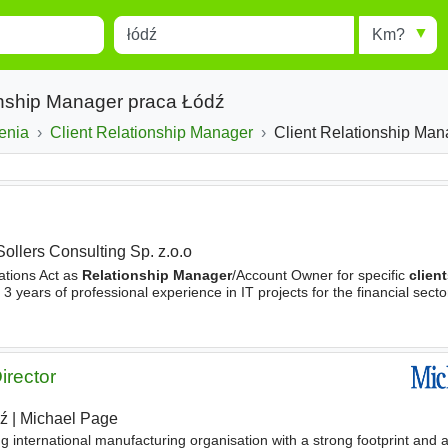
Miejscowość
Radius
esults.
Type 1 or more characters for
results.
ionship Manager praca Łódź
enia
Client Relationship Manager
Client Relationship Manager 
Sollers Consulting Sp. z.o.o
ations Act as
Relationship Manager
/Account Owner for specific
clien
3 years of professional experience in IT projects for the financial secto
an international environment Understanding how
irector
ź
|
Michael Page
ng international manufacturing organisation with a strong footprint and 