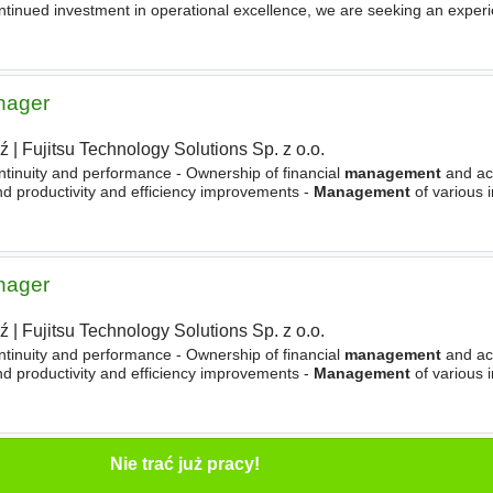
ontinued investment in operational excellence, we are seeking an exper
who combines exceptional leadership capabilities
nager
ź
|
Fujitsu Technology Solutions Sp. z o.o.
ontinuity and performance - Ownership of financial
management
and ac
nd productivity and efficiency improvements -
Management
of various i
peration with Transition
Managers
, being responsible
nager
ź
|
Fujitsu Technology Solutions Sp. z o.o.
ontinuity and performance - Ownership of financial
management
and ac
nd productivity and efficiency improvements -
Management
of various i
peration with Transition
Managers
, being responsible
Nie trać już pracy!