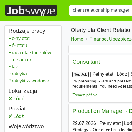
Title
Type 1 or more characters for r
Oferty dla Client Relat
Rodzaje pracy
Pełny etat
Home
Finanse, Ubezpiecz
Pół etatu
Praca dla studentów
Freelancer
Consultant
Staż
Praktyka
|
|
Pełny etat
|
Łódź
|
Top Job
Praktyki zawodowe
By preparing RFPs and present
requirements. You need At least 
Lokalizacja
insurance or bancassurance in 
Zobacz później
Client relationship manager
Łódź
Powiat
Production Manager - D
Client relationship manager
Łódź
Powiat
29.07.2026
|
Pełny etat
|
Łód
Województwo
Strategy. - Our
client
is a leadi