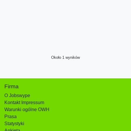
Około 1 wyników
Firma
O Jobswype
Kontakt Impressum
Warunki ogólne OWH
Prasa
Statystyki
Ankieta