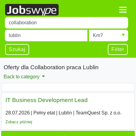
Title
Type 1 or more characters for results.
Miejscowość
Radius
Type 1 or more characters for results.
Szukaj
Filter
Oferty dla Collaboration praca Lublin
Back to category
IT Business Development Lead
28.07.2026
|
Pełny etat
|
Lublin
|
TeamQuest Sp. z o.o.
Zobacz później