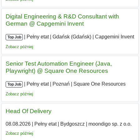
Digital Engineering & R&D Consultant with
German @ Capgemini Invent
|
|
Pełny etat
|
Gdańsk (Gdańsk)
|
Capgemini Invent
Top Job
Zobacz później
Senior Test Automation Engineer (Java,
Playwright) @ Square One Resources
|
|
Pełny etat
|
Poznań
|
Square One Resources
Top Job
Zobacz później
Head Of Delivery
08.08.2026
|
Pełny etat
|
Bydgoszcz
|
moondigo sp. z o.o.
Zobacz później