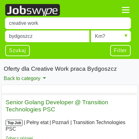
Title
Type 1 or more characters for results.
Miejscowość
Radius
Type 1 or more characters for results.
Szukaj
Filter
Oferty dla Creative Work praca Bydgoszcz
Back to category
Senior Golang Developer @ Transition
Technologies PSC
|
|
Pełny etat
|
Poznań
|
Transition Technologies
Top Job
PSC
Zobacz później