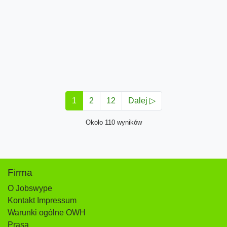
1
2
12
Dalej ▷
Około 110 wyników
Firma
O Jobswype
Kontakt Impressum
Warunki ogólne OWH
Prasa