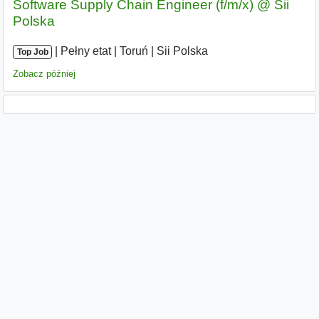
Software Supply Chain Engineer (f/m/x) @ Sii
Polska
|
|
Pełny etat
|
Toruń
|
Sii Polska
Top Job
Zobacz później