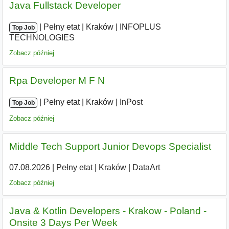
Java Fullstack Developer
|
|
Pełny etat
|
Kraków
|
INFOPLUS
Top Job
TECHNOLOGIES
Zobacz później
Rpa Developer M F N
|
|
Pełny etat
|
Kraków
|
InPost
Top Job
Zobacz później
Middle Tech Support Junior Devops Specialist
07.08.2026
|
Pełny etat
|
Kraków
|
DataArt
Zobacz później
Java & Kotlin Developers - Krakow - Poland -
Onsite 3 Days Per Week