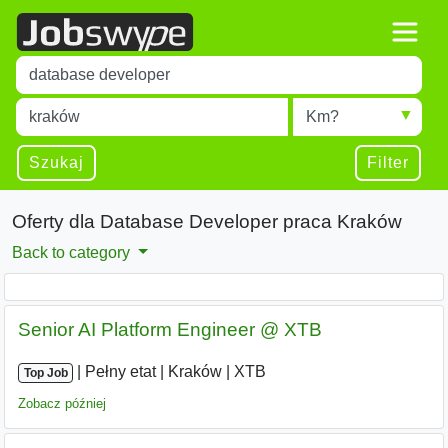
Title
Type 1 or more characters for results.
Miejscowość
Radius
Type 1 or more characters for results.
Szukaj
Filter
Oferty dla Database Developer praca Kraków
Back to category
Senior AI Platform Engineer @ XTB
|
|
Pełny etat
|
Kraków
|
XTB
Top Job
Zobacz później