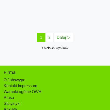
1
2
Dalej ▷
Około 45 wyników
Firma
O Jobswype
Kontakt Impressum
Warunki ogólne OWH
Prasa
Statystyki
Ankieta