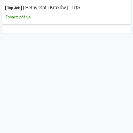
|
|
Pełny etat
|
Kraków
|
ITDS
Top Job
Zobacz później