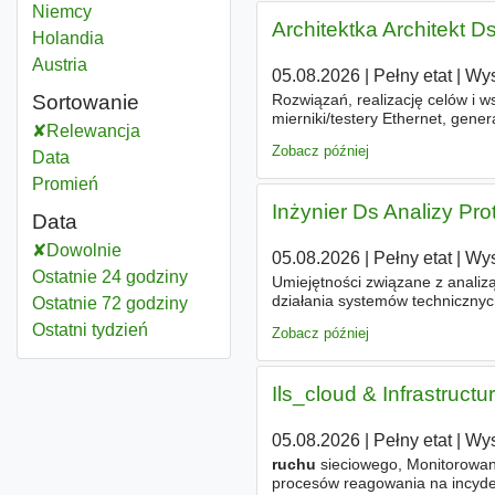
Dyżurny ruchu
Niemcy
Architektka Architekt D
Dyżurny ruchu
Holandia
Dyżurny ruchu
Austria
05.08.2026
|
Pełny etat
|
Wys
Rozwiązań, realizację celów i 
Sortowanie
mierniki/testery Ethernet, gener
Relewancja
programowania takich jak np. 
Zobacz później
Data
Promień
Inżynier Ds Analizy Pr
Data
Dowolnie
05.08.2026
|
Pełny etat
|
Wys
Ostatnie 24 godziny
Umiejętności związane z analiz
działania systemów technicznyc
Ostatnie 72 godziny
informacji, badanie bezpieczeń
Ostatni tydzień
Zobacz później
Ils_cloud & Infrastructu
05.08.2026
|
Pełny etat
|
Wys
ruchu
sieciowego, Monitorowani
procesów reagowania na incyde