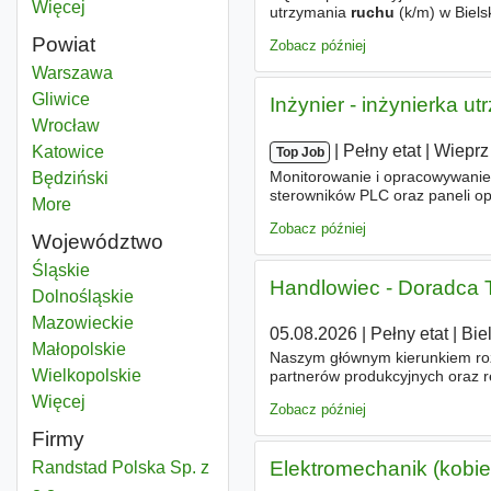
Więcej
miast
utrzymania
ruchu
(k/m) w Biel
należało - organizowanie i nadz
Powiat
Zobacz później
Dyżurny ruchu
Warszawa
Powiat
Dyżurny ruchu
Gliwice
Powiat
Inżynier - inżynierka u
Dyżurny ruchu
Wrocław
Powiat
|
|
Pełny etat
|
Wieprz
Dyżurny ruchu
Katowice
Powiat
Top Job
Monitorowanie i opracowywanie
Dyżurny ruchu
Będziński
Powiat
sterowników PLC oraz paneli op
More
districts
produkcyjne - Nadzór nad dokum
Zobacz później
Województwo
Dyżurny ruchu
Śląskie
Województwo
Handlowiec - Doradca T
Dyżurny ruchu
Dolnośląskie
Województwo
Dyżurny ruchu
Mazowieckie
Województwo
05.08.2026
|
Pełny etat
|
Bie
Dyżurny ruchu
Małopolskie
Województwo
Naszym głównym kierunkiem roz
Dyżurny ruchu
Wielkopolskie
Województwo
partnerów produkcyjnych oraz r
z rynku utrzymania
ruchu
i ryn
Więcej
województwo
Zobacz później
Firmy
Elektromechanik (kobi
Randstad Polska Sp. z