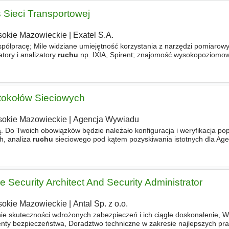
s Sieci Transportowej
okie Mazowieckie
|
Exatel S.A.
współpracę; Mile widziane umiejętność korzystania z narzędzi pomiarow
atory i analizatory
ruchu
np. IXIA, Spirent; znajomość wysokopoziomo
Python, Java Oferujemy Zatrudnienie na podstawie umowy
otokołów Sieciowych
okie Mazowieckie
|
Agencja Wywiadu
ą. Do Twoich obowiązków będzie należało konfiguracja i weryfikacja po
h, analiza
ruchu
sieciowego pod kątem pozyskiwania istotnych dla Ag
stwa i podatności w danym
ruchu
sieciowym, korelacja danych
re Security Architect And Security Administrator
okie Mazowieckie
|
Antal Sp. z o.o.
e skuteczności wdrożonych zabezpieczeń i ich ciągłe doskonalenie, W
nty bezpieczeństwa, Doradztwo techniczne w zakresie najlepszych pra