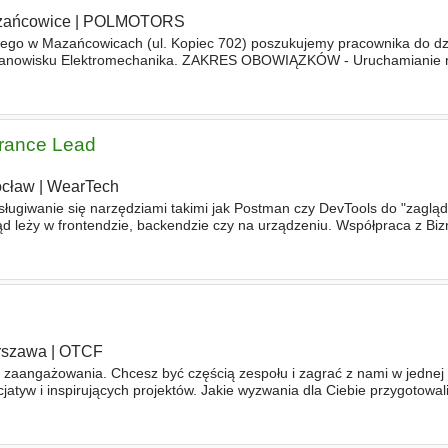
ańcowice
|
POLMOTORS
ego w Mazańcowicach (ul. Kopiec 702) poszukujemy pracownika do dz
stanowisku Elektromechanika. ZAKRES OBOWIĄZKÓW - Uruchamianie no
niu awarii mechanicznych i elektrycznych maszyn produkcyjnych
urance Lead
cław
|
WearTech
osługiwanie się narzędziami takimi jak Postman czy DevTools do "zaglą
ąd leży w frontendzie, backendzie czy na urządzeniu. Współpraca z Bi
celowego (np. pracownik w
ruchu
) i jasna, pozbawiona żargonu
rszawa
|
OTCF
 i zaangażowania. Chcesz być częścią zespołu i zagrać z nami w jednej
jatyw i inspirujących projektów. Jakie wyzwania dla Ciebie przygotowa
edażowych, w tym
ruchu
na stronie