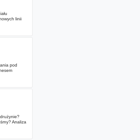
iału
wych linii
dania pod
znesem
 drużynie?
liśmy? Analiza