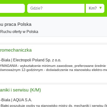
Miejscowość
Radius
esults.
Type 1 or more characters for
results.
hu praca Polska
Ruchu oferty w Polska
ktromechaniczka
-Biała
|
Electropoli Poland Sp. z o.o.
MAGANIA - wykształcenie minimum zawodowe, preferowane średnie t
równoważnym 12-godzinnym - doświadczenie na stanowisku elektro-me
zymania
ruchu
/w serwisie) - znajomość zagadnień z zakresu mechaniki
aniki i serwisu (K/M)
-Biała
|
AQUA S.A.
iałej poszukuje osoby na stanowisko mistrz ds. mechaniki i serwisu (k