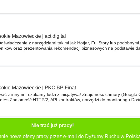
wisk cloud i on-premise. Wymagania Doświadczenie Minimum 2 lata
okie Mazowieckie
|
act digital
Doświadczenie z narzędziami takimi jak Hotjar, FullStory lub podobnymi
ników oraz prezentowania rekomendacji biznesowych na podstawie da
gQuery. Doświadczenie w analizie
ruchu
generowanego
okie Mazowieckie
|
PKO BP Finat
ować z innymi - szukamy ludzi z inicjatywą! Znajomość chmury (Google 
netes Znajomość HTTP/2, API kontraktów, narzędzi do monitoringu Do
ruchu
i wysokiej dostępności Praktyka w pracy z Jira, Confluence
Nie trać już pracy!
nnie nowe oferty pracy przez e-mail do Dyżurny Ruchu w Polska