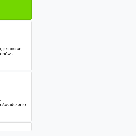
b, procedur
ortów -
t
doświadczenie
u
(high