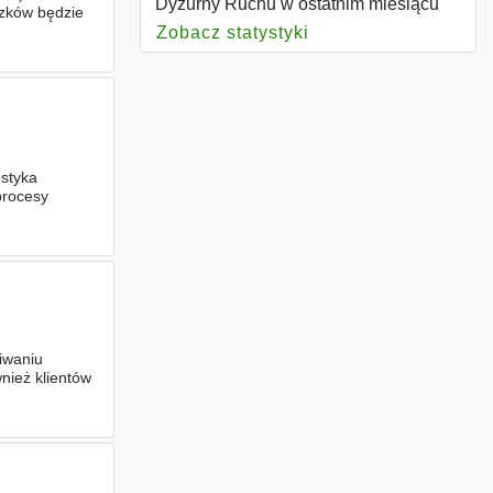
Dyżurny Ruchu w ostatnim miesiącu
zków będzie
Zobacz statystyki
dla Dyżurny Ruchu
styka
procesy
jach
iwaniu
nież klientów