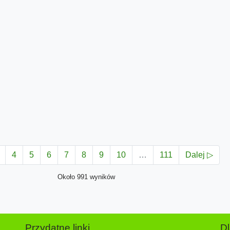
4
5
6
7
8
9
10
…
111
Dalej ▷
Około 991 wyników
Przydatne linki
D