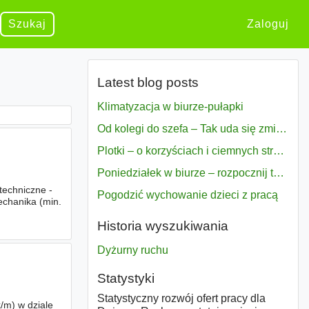
Szukaj
Zaloguj
Latest blog posts
Klimatyzacja w biurze-pułapki
Od kolegi do szefa – Tak uda się zmiana bezproblemowo
Plotki – o korzyściach i ciemnych stronach
Poniedziałek w biurze – rozpocznij tydzień w pełni zmotywowany
echniczne -
Pogodzić wychowanie dzieci z pracą
chanika (min.
Historia wyszukiwania
Dyżurny ruchu
Statystyki
Statystyczny rozwój ofert pracy dla
/m) w dziale