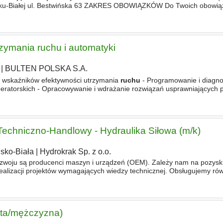
sku-Białej ul. Bestwińska 63 ZAKRES OBOWIĄZKÓW Do Twoich obowią
orowanie pracy sekcji mechaniki i serwisu
trzymania ruchu i automatyki
|
BULTEN POLSKA S.A.
 wskaźników efektywności utrzymania
ruchu
- Programowanie i diagno
eratorskich - Opracowywanie i wdrażanie rozwiązań usprawniających 
entacją techniczną - Udział w projektach inwestycyjnych i modernizac
echniczno-Handlowy - Hydraulika Siłowa (m/k)
lsko-Biała
|
Hydrokrak Sp. z o.o.
woju są producenci maszyn i urządzeń (OEM). Zależy nam na pozysk
ealizacji projektów wymagających wiedzy technicznej. Obsługujemy rów
ku wtórnego, jednak to współpraca z producentami stanowi
eta/mężczyzna)