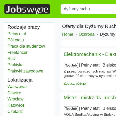
Title
Type 1 or more characters for r
Oferty dla Dyżurny Ruc
Rodzaje pracy
Pełny etat
Home
Ochrona
Dyżurny 
Pół etatu
Praca dla studentów
Freelancer
Elektromechanik - Ele
Staż
Praktyka
|
|
Pełny etat
|
Bielsko
Top Job
Praktyki zawodowe
Z przeprowadzonych napraw WY
gotowość do pracy w systemie 
Lokalizacja
6 miesięcy rok w służbach utr
Zobacz później
Dyżurny ruchu
Warszawa
Dyżurny ruchu
Gliwice
Mistrz - mistrz ds. mech
Dyżurny ruchu
Wrocław
Dyżurny ruchu
Katowice
|
|
Pełny etat
|
Bielsko
Top Job
Dyżurny ruchu
Czeladź
AQUA Spółka Akcyjna w Bielsku-B