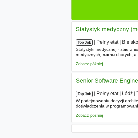
Statystyk medyczny (m
|
|
Pełny etat
|
Bielsko
Top Job
Statystyki medycznej - zbieran
medycznych,
ruchu
chorych, a 
przygotowanie różnego rodzaju 
Zobacz później
Senior Software Engine
|
|
Pełny etat
|
Łódź
|
Top Job
W podejmowaniu decyzji architek
doświadczenia w programowani
z JVM, doświadczenie w projekt
Zobacz później