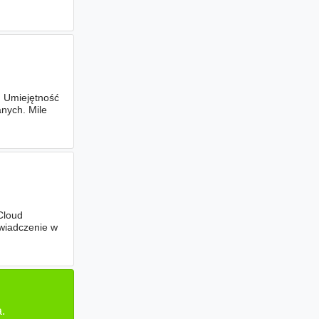
. Umiejętność
nych. Mile
Cloud
świadczenie w
.