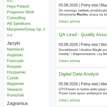
o.o.
05.08.2026
|
Pełny etat
|
Maz
Hays Poland
Do naszego zakładu produkcyjn
Progresso Work
Utrzymania
Ruchu
, praca na 
Consulting
produkcyjnych - Udział w usuwa
Zobacz później
AB Spedtrans
ManpowerGroup Sp. z
QA Lead - Quality Ass
o.o.
Języki
05.08.2026
|
Pełny etat
|
Wro
Niemiecki
Dociekliwość i Analiza Biegłe p
maskę" i diagnozowania, czy bł
Angielski
Zrozumienie UX środowiska do
Francuski
Zobacz później
Rosyjski
Hiszpański
Digital Data Analyst
Czeski
Węgierski
05.08.2026
|
Pełny etat
|
Wa
OTCFteam to ludzie pełni pasji
Słowacki
Przed nami sporo ambitnych inic
Rumuński
danych marketingowych i sprz
Zobacz później
Zagranica