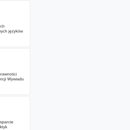
ych
wych języków
prawności
encji Wywiadu
sparcie
ktyk