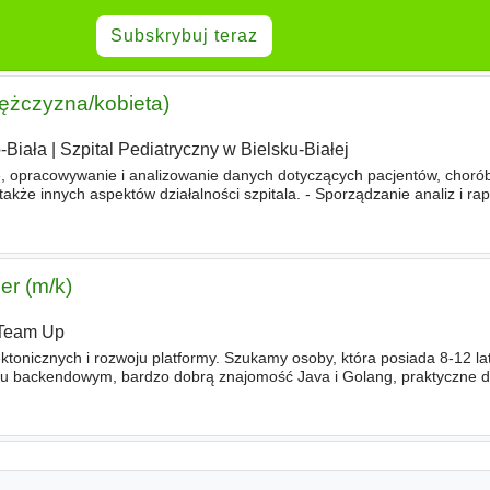
Subskrybuj teraz
ężczyzna/kobieta)
-Biała
|
Szpital Pediatryczny w Bielsku-Białej
ie, opracowywanie i analizowanie danych dotyczących pacjentów, choró
także innych aspektów działalności szpitala. - Sporządzanie analiz i rap
analiz i raportów, np. dotyczących efektywności oddziałów
er (m/k)
Team Up
tonicznych i rozwoju platformy. Szukamy osoby, która posiada 8-12 la
u backendowym, bardzo dobrą znajomość Java i Golang, praktyczne 
owaniu i rozwijaniu systemów o wysokiej dostępności oraz dużym
ruch