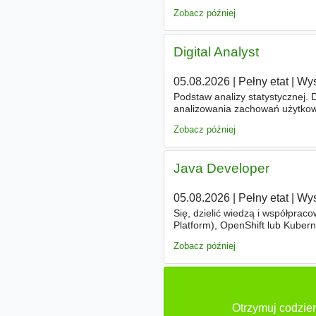
cyberbezpieczeństwa dla środo
Zobacz później
Digital Analyst
05.08.2026
|
Pełny etat
|
Wys
Podstaw analizy statystycznej. 
analizowania zachowań użytkow
widziane Znajomość SQL lub Bi
Zobacz później
Java Developer
05.08.2026
|
Pełny etat
|
Wys
Się, dzielić wiedzą i współprac
Platform), OpenShift lub Kuber
pracy nad aplikacjami o dużym
Zobacz później
Otrzymuj codzie