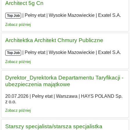
Architect 5g Cn
|
|
Pełny etat
|
Wysokie Mazowieckie
|
Exatel S.A.
Top Job
Zobacz później
Architektka Architekt Chmury Publiczne
|
|
Pełny etat
|
Wysokie Mazowieckie
|
Exatel S.A.
Top Job
Zobacz później
Dyrektor_Dyrektorka Departamentu Taryfikacji -
ubezpieczenia majątkowe
20.07.2026
|
Pełny etat
|
Warszawa
|
HAYS POLAND Sp.
z o.o.
Zobacz później
Starszy specjalista/starsza specjalistka