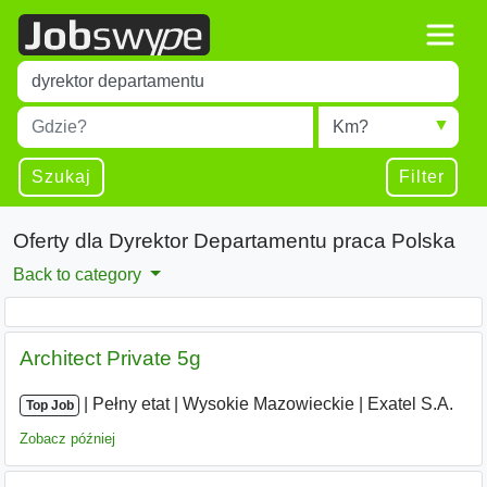
Title
Type 1 or more characters for results.
Miejscowość
Radius
Type 1 or more characters for results.
Szukaj
Filter
Oferty dla Dyrektor Departamentu praca Polska
Back to category
Architect Private 5g
|
|
Pełny etat
|
Wysokie Mazowieckie
|
Exatel S.A.
Top Job
Zobacz później