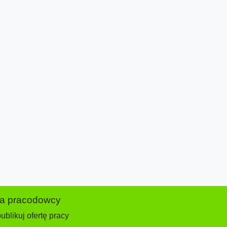
la pracodowcy
ublikuj ofertę pracy