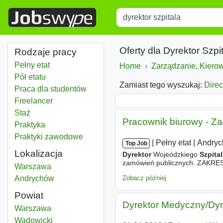
Title
Type 1 or more characters for r
Oferty dla Dyrektor Szpi
Rodzaje pracy
Pełny etat
Home
Zarządzanie, Kiero
Pół etatu
Zamiast tego wyszukaj:
Direc
Praca dla studentów
Freelancer
Staż
Pracownik biurowy - Z
Praktyka
Praktyki zawodowe
|
|
Pełny etat
|
Andry
Top Job
Lokalizacja
Dyrektor
Wojeódzkiego
Szpita
zamówień publicznych. ZAKRES
Dyrektor szpitala
Warszawa
zamówień publicznych - zapewn
Zobacz później
Dyrektor szpitala
Andrychów
Powiat
Dyrektor Medyczny/Dyr
Dyrektor szpitala
Warszawa
Powiat
Dyrektor szpitala
Wadowicki
Powiat