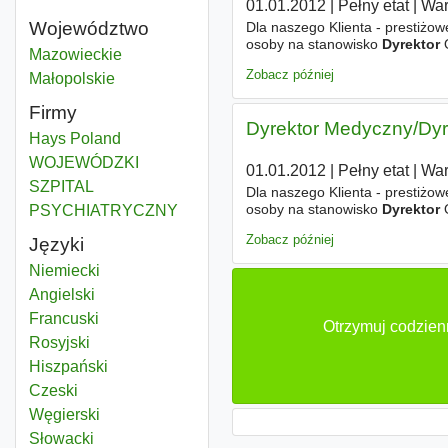
01.01.2012
|
Pełny etat
|
Wa
Województwo
Dla naszego Klienta - presti
osoby na stanowisko
Dyrektor
O
Dyrektor szpitala
Mazowieckie
Województwo
należeć będą między innymi obo
Zobacz później
Dyrektor szpitala
Małopolskie
Województwo
Firmy
Dyrektor Medyczny/Dyr
Hays Poland
WOJEWÓDZKI
01.01.2012
|
Pełny etat
|
Wa
SZPITAL
Dla naszego Klienta - presti
osoby na stanowisko
Dyrektor
O
PSYCHIATRYCZNY
należeć będą między innymi obo
Zobacz później
Języki
Niemiecki
Angielski
Francuski
Otrzymuj codzienn
Rosyjski
Hiszpański
Czeski
Węgierski
Słowacki