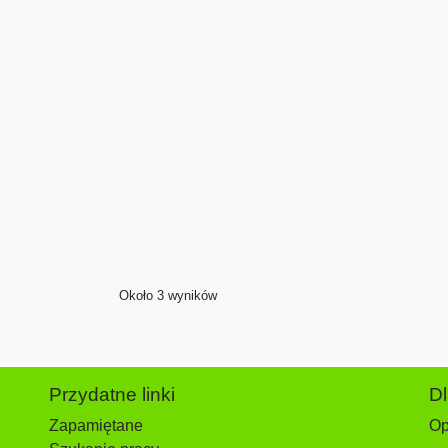
Około 3 wyników
Przydatne linki
D
Zapamiętane
Op