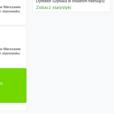
Dyrektor Szpitala w ostatnim miesiącu
 w Warszawie
Zobacz statystyki
dla Dyrektor Szpital
 stanowisku
 w Warszawie
 stanowisku
a.