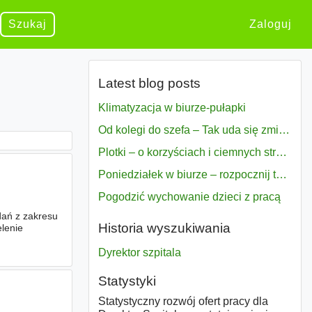
Szukaj
Zaloguj
Latest blog posts
Klimatyzacja w biurze-pułapki
Od kolegi do szefa – Tak uda się zmiana bezproblemowo
Plotki – o korzyściach i ciemnych stronach
Poniedziałek w biurze – rozpocznij tydzień w pełni zmotywowany
Pogodzić wychowanie dzieci z pracą
dań z zakresu
Historia wyszukiwania
lenie
Dyrektor szpitala
Statystyki
Statystyczny rozwój ofert pracy dla