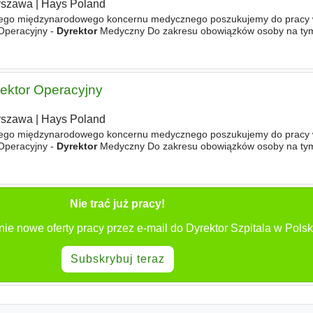
rszawa
|
Hays Poland
żowego międzynarodowego koncernu medycznego poszukujemy do pracy
peracyjny -
Dyrektor
Medyczny Do zakresu obowiązków osoby na tym
wiązki Finansowe, biznesowe - codzienna kontrola liczby
ektor Operacyjny
rszawa
|
Hays Poland
żowego międzynarodowego koncernu medycznego poszukujemy do pracy
peracyjny -
Dyrektor
Medyczny Do zakresu obowiązków osoby na tym
wiązki Finansowe, biznesowe - codzienna kontrola liczby
Nie trać już pracy!
ie nowe oferty pracy przez e-mail do Dyrektor Szpitala w Polsk
Subskrybuj teraz