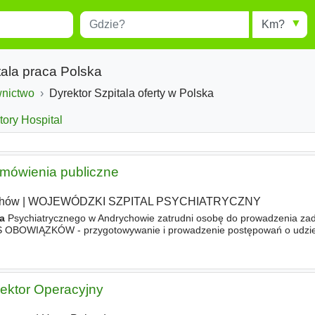
Miejscowość
Radius
esults.
Type 1 or more characters for
results.
tala praca Polska
wnictwo
Dyrektor Szpitala oferty w Polska
tory Hospital
amówienia publiczne
chów
|
WOJEWÓDZKI SZPITAL PSYCHIATRYCZNY
la
Psychiatrycznego w Andrychowie zatrudni osobę do prowadzenia za
 OBOWIĄZKÓW - przygotowywanie i prowadzenie postępowań o udzie
ienie prawidłowości stosowania w Szpitalu przepisów ustawy Prawo
ektor Operacyjny