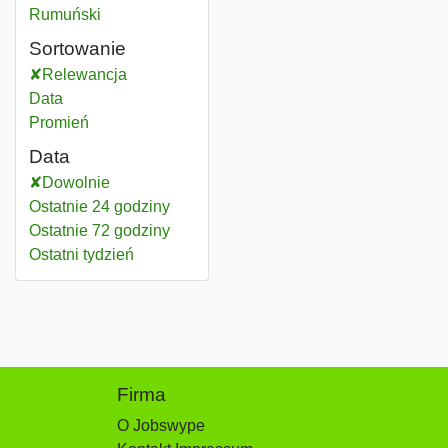
Rumuński
Sortowanie
Relewancja
Data
Promień
Data
Dowolnie
Ostatnie 24 godziny
Ostatnie 72 godziny
Ostatni tydzień
Firma
O Jobswype