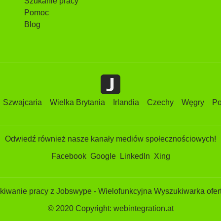
Szukanie pracy
Pomoc
Blog
Szwajcaria
Wielka Brytania
Irlandia
Czechy
Węgry
Po
Odwiedź również nasze kanały mediów społecznościowych!
Facebook
Google
LinkedIn
Xing
iwanie pracy z Jobswype - Wielofunkcyjna Wyszukiwarka ofert
© 2020 Copyright: webintegration.at