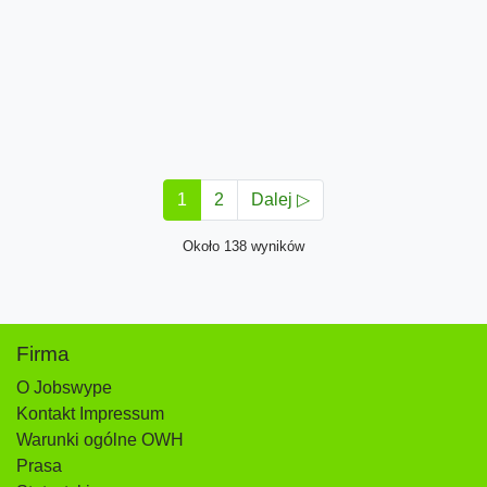
1
2
Dalej ▷
Około 138 wyników
Firma
O Jobswype
Kontakt Impressum
Warunki ogólne OWH
Prasa