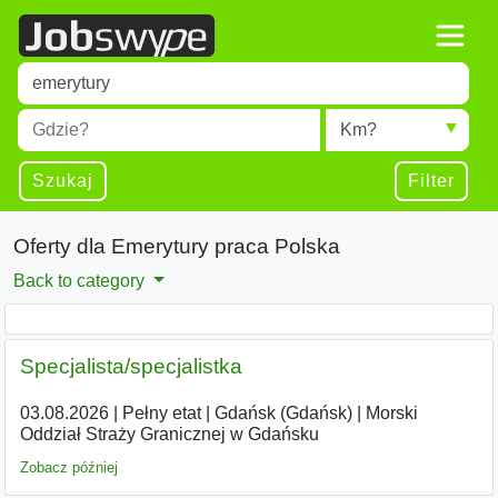
Title
Type 1 or more characters for results.
Miejscowość
Radius
Type 1 or more characters for results.
Szukaj
Filter
Oferty dla Emerytury praca Polska
Back to category
Specjalista/specjalistka
03.08.2026
|
Pełny etat
|
Gdańsk (Gdańsk)
|
Morski
Oddział Straży Granicznej w Gdańsku
Zobacz później