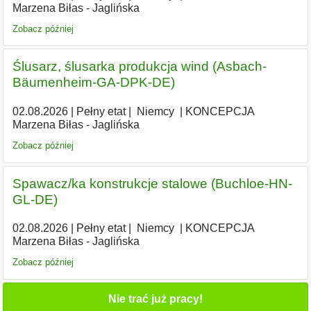
Marzena Biłas - Jaglińska
Zobacz później
Ślusarz, ślusarka produkcja wind (Asbach-
Bäumenheim-GA-DPK-DE)
02.08.2026
|
Pełny etat
|
|
Niemcy
|
KONCEPCJA
Marzena Biłas - Jaglińska
Zobacz później
Spawacz/ka konstrukcje stalowe (Buchloe-HN-
GL-DE)
02.08.2026
|
Pełny etat
|
|
Niemcy
|
KONCEPCJA
Marzena Biłas - Jaglińska
Zobacz później
Nie trać już pracy!