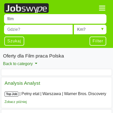
Title
Type 1 or more characters for results.
Miejscowość
Radius
Type 1 or more characters for results.
Szukaj
Filter
Oferty dla Film praca Polska
Back to category
Analysis Analyst
|
|
Pełny etat
|
Warszawa
|
Warner Bros. Discovery
Top Job
Zobacz później