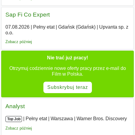
Sap Fi Co Expert
07.08.2026
|
Pełny etat
|
Gdańsk (Gdańsk)
|
Upvanta sp. z
o.o.
Zobacz później
Nie trać już pracy!
Otrzymuj codziennie nowe oferty pracy przez e-mail do
Film w Polska.
Subskrybuj teraz
Analyst
|
|
Pełny etat
|
Warszawa
|
Warner Bros. Discovery
Top Job
Zobacz później