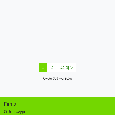
1
2
Dalej ▷
Około 309 wyników
Firma
O Jobswype