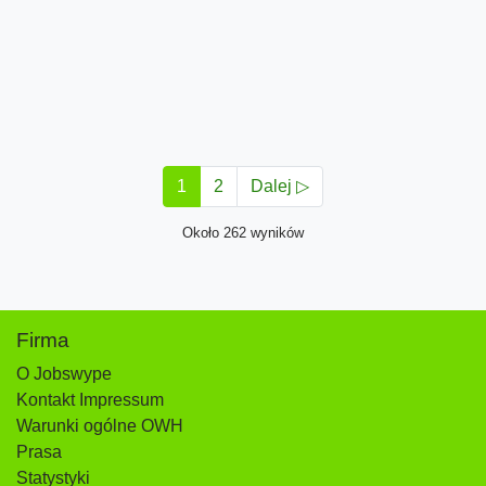
1
2
Dalej ▷
Około 262 wyników
Firma
O Jobswype
Kontakt Impressum
Warunki ogólne OWH
Prasa
Statystyki