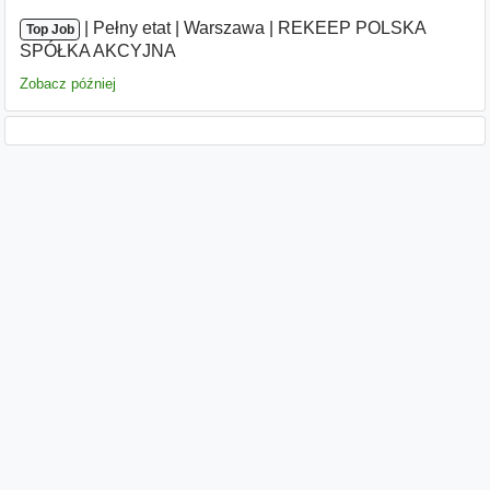
|
|
Pełny etat
|
Warszawa
|
REKEEP POLSKA
Top Job
SPÓŁKA AKCYJNA
Zobacz później