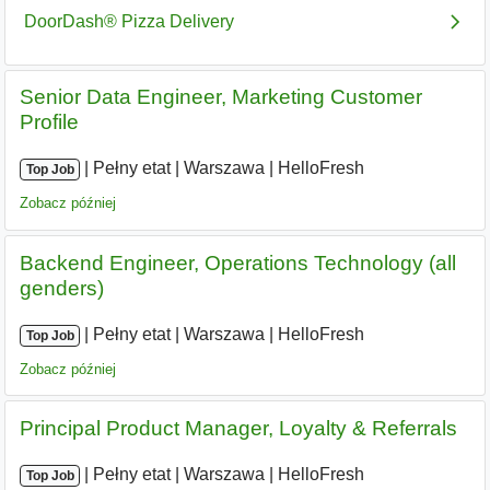
Senior Data Engineer, Marketing Customer
Profile
|
|
Pełny etat
|
Warszawa
|
HelloFresh
Top Job
Zobacz później
Backend Engineer, Operations Technology (all
genders)
|
|
Pełny etat
|
Warszawa
|
HelloFresh
Top Job
Zobacz później
Principal Product Manager, Loyalty & Referrals
|
|
Pełny etat
|
Warszawa
|
HelloFresh
Top Job