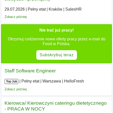
29.07.2026
|
Pełny etat
|
Kraków
|
SalesHR
Zobacz później
Nie trać już pracy!
Otrzymuj codziennie nowe oferty pracy przez e-mail do
Food w Polska.
Subskrybuj teraz
Staff Software Engineer
|
|
Pełny etat
|
Warszawa
|
HelloFresh
Top Job
Zobacz później
Kierowca/ Kierowczyni cateringu dietetycznego
- PRACA W NOCY