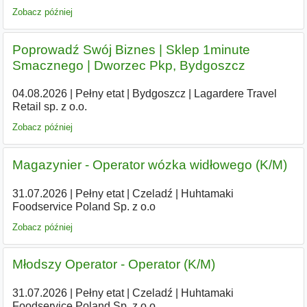
Zobacz później
Poprowadź Swój Biznes | Sklep 1minute
Smacznego | Dworzec Pkp, Bydgoszcz​
04.08.2026
|
Pełny etat
|
Bydgoszcz
|
Lagardere Travel
Retail sp. z o.o.
Zobacz później
Magazynier - Operator wózka widłowego (K/M)
31.07.2026
|
Pełny etat
|
Czeladź
|
Huhtamaki
Foodservice Poland Sp. z o.o
Zobacz później
Młodszy Operator - Operator (K/M)
31.07.2026
|
Pełny etat
|
Czeladź
|
Huhtamaki
Foodservice Poland Sp. z o.o