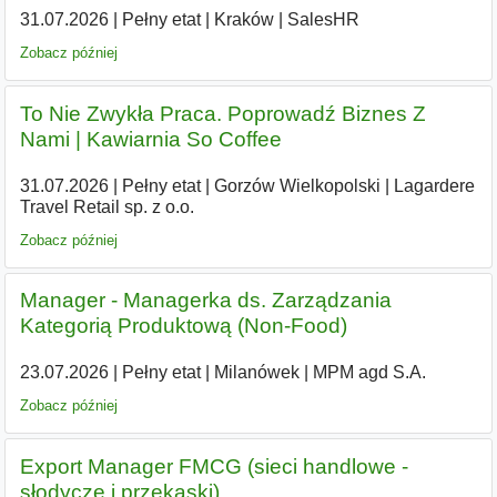
31.07.2026
|
Pełny etat
|
Kraków
|
SalesHR
Zobacz później
To Nie Zwykła Praca. Poprowadź Biznes Z
Nami | Kawiarnia So Coffee
31.07.2026
|
Pełny etat
|
Gorzów Wielkopolski
|
Lagardere
Travel Retail sp. z o.o.
Zobacz później
Manager - Managerka ds. Zarządzania
Kategorią Produktową (Non-Food)
23.07.2026
|
Pełny etat
|
Milanówek
|
MPM agd S.A.
Zobacz później
Export Manager FMCG (sieci handlowe -
słodycze i przekąski)