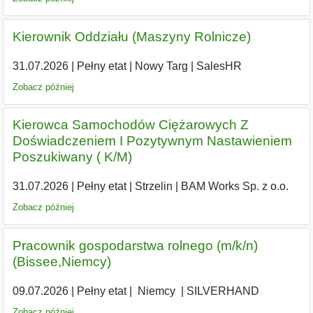
Kierownik Oddziału (Maszyny Rolnicze)
31.07.2026
|
Pełny etat
|
Nowy Targ
|
SalesHR
Zobacz później
Kierowca Samochodów Ciężarowych Z
Doświadczeniem I Pozytywnym Nastawieniem
Poszukiwany ( K/M)
31.07.2026
|
Pełny etat
|
Strzelin
|
BAM Works Sp. z o.o.
Zobacz później
Pracownik gospodarstwa rolnego (m/k/n)
(Bissee,Niemcy)
09.07.2026
|
Pełny etat
|
|
Niemcy
|
SILVERHAND
Zobacz później