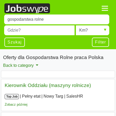
Title
Type 1 or more characters for results.
Miejscowość
Radius
Type 1 or more characters for results.
Szukaj
Filter
Oferty dla Gospodarstwa Rolne praca Polska
Back to category
Kierownik Oddziału (maszyny rolnicze)
|
|
Pełny etat
|
Nowy Targ
|
SalesHR
Top Job
Zobacz później