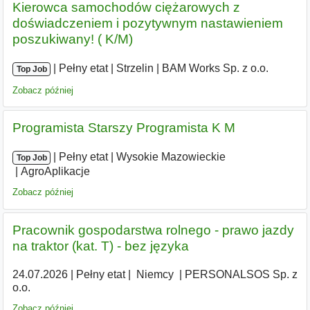
Kierowca samochodów ciężarowych z
doświadczeniem i pozytywnym nastawieniem
poszukiwany! ( K/M)
|
|
Pełny etat
|
Strzelin
|
BAM Works Sp. z o.o.
Top Job
Zobacz później
Programista Starszy Programista K M
|
|
Pełny etat
|
Wysokie Mazowieckie
|
Top Job
AgroAplikacje
Zobacz później
Pracownik gospodarstwa rolnego - prawo jazdy
na traktor (kat. T) - bez języka
24.07.2026
|
Pełny etat
|
|
Niemcy
|
PERSONALSOS Sp. z
o.o.
Zobacz później