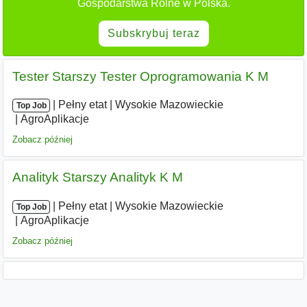
Gospodarstwa Rolne w Polska.
Subskrybuj teraz
Tester Starszy Tester Oprogramowania K M
|
|
Pełny etat
|
Wysokie Mazowieckie
|
Top Job
AgroAplikacje
Zobacz później
Analityk Starszy Analityk K M
|
|
Pełny etat
|
Wysokie Mazowieckie
|
Top Job
AgroAplikacje
Zobacz później