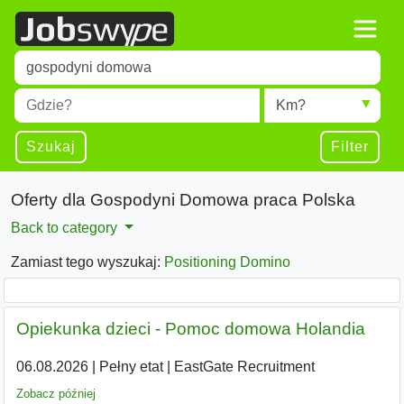
Title
Type 1 or more characters for results.
Miejscowość
Radius
Type 1 or more characters for results.
Szukaj
Filter
Oferty dla Gospodyni Domowa praca Polska
Back to category
Zamiast tego wyszukaj:
Positioning Domino
Opiekunka dzieci - Pomoc domowa Holandia
06.08.2026
|
Pełny etat
|
EastGate Recruitment
Zobacz później