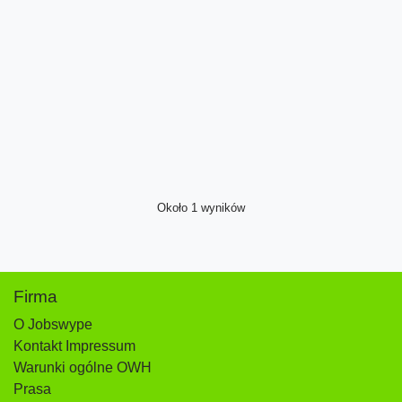
Około 1 wyników
Firma
O Jobswype
Kontakt Impressum
Warunki ogólne OWH
Prasa