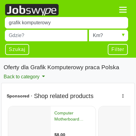
Title
Type 1 or more characters for results.
Miejscowość
Radius
Type 1 or more characters for results.
Szukaj
Filter
Oferty dla Grafik Komputerowy praca Polska
Back to category