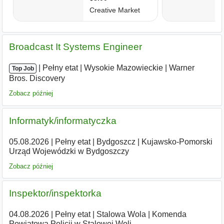
Broadcast It Systems Engineer
|
|
Pełny etat
|
Wysokie Mazowieckie
|
Warner
Top Job
Bros. Discovery
Zobacz później
Informatyk/informatyczka
05.08.2026
|
Pełny etat
|
Bydgoszcz
|
Kujawsko-Pomorski
Urząd Wojewódzki w Bydgoszczy
Zobacz później
Inspektor/inspektorka
04.08.2026
|
Pełny etat
|
Stalowa Wola
|
Komenda
Powiatowa Policji w Stalowej Woli