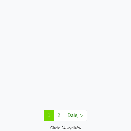
1
2
Dalej ▷
Około 24 wyników